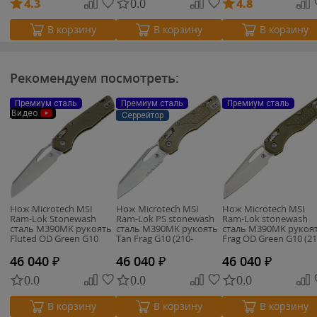
4.3
0.0
4.8
В корзину
В корзину
В корзину
Рекомендуем посмотреть:
Премиум сталь
Премиум сталь
Премиум сталь
Видео
Серрейтор
Нож Microtech MSI
Нож Microtech MSI
Нож Microtech MSI
Ram-Lok Stonewash
Ram-Lok PS stonewash
Ram-Lok stonewash
сталь M390MK рукоять
сталь M390MK рукоять
сталь M390MK рукоя
Fluted OD Green G10
Tan Frag G10 (210-
Frag OD Green G10 (21
(210-10FLGTOD)
11FRGTTA)
10FRGTOD)
46 040
₽
46 040
₽
46 040
₽
0.0
0.0
0.0
В корзину
В корзину
В корзину