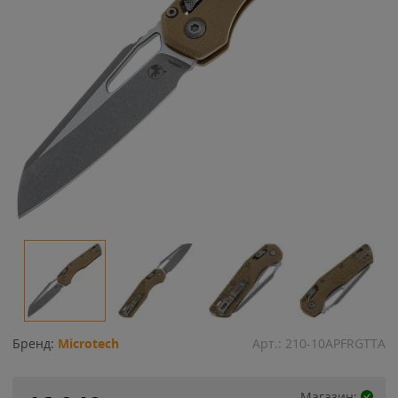
Бренд:
Microtech
Арт.:
210-10APFRGTTA
Магазин: