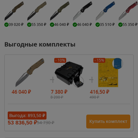
39 020
₽
55 350
₽
46 040
₽
46 040
₽
35 510
₽
55 350
₽
Выгодные комплекты
- 10%
- 15%
46 040
₽
7 380
₽
416,50
₽
8 200
₽
490
₽
Выгода:
893,50
₽
Купить комплект
53 836,50
₽
54 730
₽