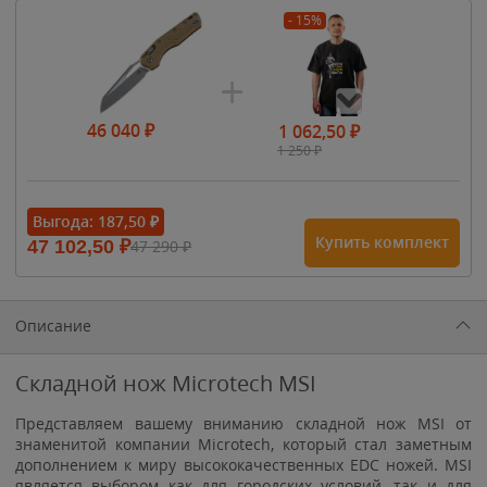
- 15%
46 040
₽
1 062,50
₽
1 250
₽
- 15%
Выгода:
187,50
₽
Купить комплект
47 102,50
₽
47 290
₽
1 615
₽
1 900
₽
1 900
₽
Описание
Складной нож Microtech MSI
Представляем вашему вниманию складной нож MSI от
знаменитой компании Microtech, который стал заметным
дополнением к миру высококачественных EDC ножей. MSI
является выбором как для городских условий, так и для