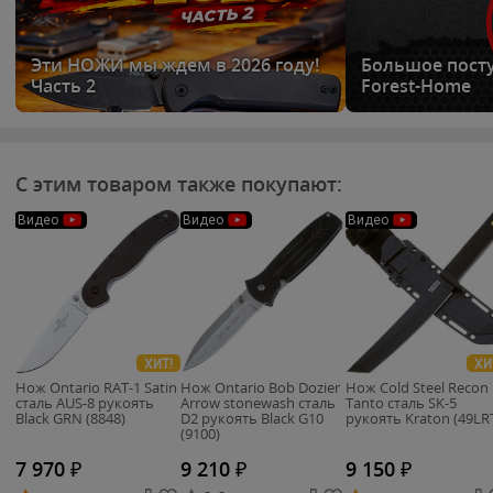
Эти НОЖИ мы ждем в 2026 году!
Большое посту
Часть 2
Forest-Home
С этим товаром также покупают:
Видео
Видео
Видео
ХИТ!
ХИ
Нож Ontario RAT-1 Satin
Нож Ontario Bob Dozier
Нож Cold Steel Recon
сталь AUS-8 рукоять
Arrow stonewash сталь
Tanto сталь SK-5
Black GRN (8848)
D2 рукоять Black G10
рукоять Kraton (49LR
(9100)
7 970
₽
9 210
₽
9 150
₽