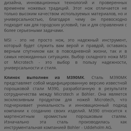
дизайна, инновационных технологий и проверенных
временем ножевых традиций. Этот нож отличается не
только высоким качеством используемых материалов, но и
универсальностью, благодаря чему он превосходно
подходит как для городских условий, так и для справления с
более серьезными задачами.
MSI - это не просто нож, это надежный инструмент,
который будет служить вам верой и правдой, оставаясь
верным спутником как в повседневной жизни, так и в
самых неожиданных ситуациях. Выбор складного ножа MSI
от Microtech - это выбор в пользу надежности,
универсальности и стиля.
Клинок выполнен из M390MK
. Сталь M390MK
представляет собой модифицированную версию известной
порошковой стали M390, разработанную в результате
сотрудничества между Microtech и Böhler. Она является
эксклюзивным продуктом для ножей Microtech, что
подчеркивает уникальность и инновационный подход
компании к созданию своих изделий. M390 относится к
мартенситным хромистым порошковым сталям.
Изначально эта сталь производилась как
инструментальная компанией Böhler - Uddeholm AG.