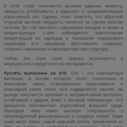
В этой стали сочетаются высокая ударная вязкость,
твёрдость, устойчивость к коррозии и продолжительный
агрессивный рез. Однако, стоит отметить, что обратной
стороной высокой твёрдости, является не совсем простая
заточка. За счёт высокого содержания ванадия и хрома в
микроструктуре стали наблюдается значительная
концентрация их карбидов, а технология порошкового
переплава 3-го поколения (Microclean®) позволяет
получить гомогенную и мелкодисперсную структуру.
Сейчас эта сталь также широко используется в
медицинских и хирургических инструментах.
Рукоять выполнена из G10.
G10 – это композитный
материал, в основе которого лежат стеклоткань и
эпоксидная смола. Стекловолокно вымачивается в
эпоксидной смоле, после чего подвергается сжатию. На
выходе получается прочный и неприхотливый материал,
устойчивый к ударам, влаге и высокой температуре. G10
прекрасно противостоит агрессивной внешней среде,
благодаря чему имеет высокую популярность у
производителей фиксированных и складных ножей. Такие
ножи могут иметь самый широкий спектр применения от
EDC, до работы в экстремальных условиях. Ещё одно