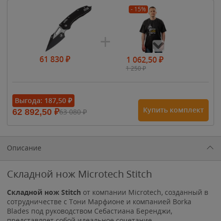
- 15%
61 830
₽
1 062,50
₽
1 250
₽
- 15%
Выгода:
187,50
₽
Купить комплект
62 892,50
₽
63 080
₽
1 615
₽
1 900
₽
1 900
₽
Описание
Складной нож Microtech Stitch
Складной нож Stitch
от компании Microtech, созданный в
сотрудничестве с Тони Марфионе и компанией Borka
Blades под руководством Себастиана Беренджи,
представляет собой идеальное сочетание