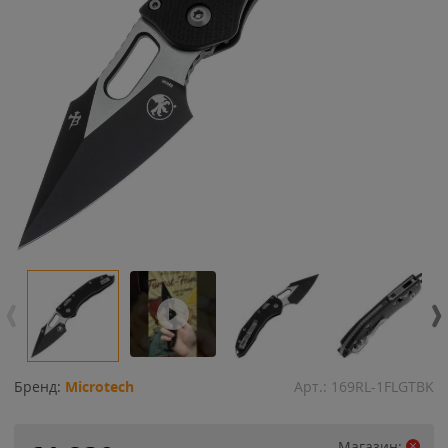
Бренд:
Microtech
Арт.:
169RL-1FLGTBK
Магазин: