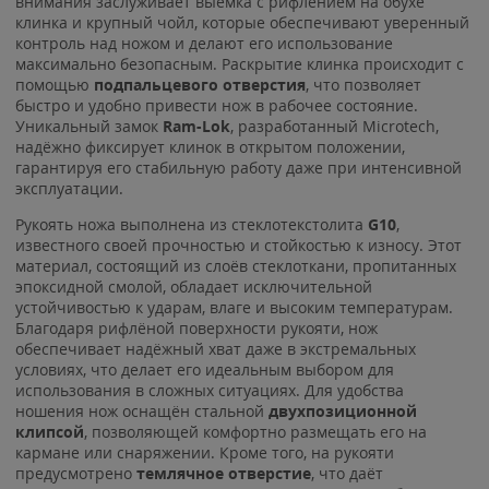
внимания заслуживает выемка с рифлением на обухе
клинка и крупный чойл, которые обеспечивают уверенный
контроль над ножом и делают его использование
максимально безопасным. Раскрытие клинка происходит с
помощью
подпальцевого отверстия
, что позволяет
быстро и удобно привести нож в рабочее состояние.
Уникальный замок
Ram-Lok
, разработанный Microtech,
надёжно фиксирует клинок в открытом положении,
гарантируя его стабильную работу даже при интенсивной
эксплуатации.
Рукоять ножа выполнена из стеклотекстолита
G10
,
известного своей прочностью и стойкостью к износу. Этот
материал, состоящий из слоёв стеклоткани, пропитанных
эпоксидной смолой, обладает исключительной
устойчивостью к ударам, влаге и высоким температурам.
Благодаря рифлёной поверхности рукояти, нож
обеспечивает надёжный хват даже в экстремальных
условиях, что делает его идеальным выбором для
использования в сложных ситуациях. Для удобства
ношения нож оснащён стальной
двухпозиционной
клипсой
, позволяющей комфортно размещать его на
кармане или снаряжении. Кроме того, на рукояти
предусмотрено
темлячное отверстие
, что даёт