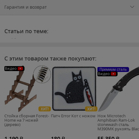
Blade
Гарантия и возврат
Show
2026.
Часть 1:
Microtech,
Статьи по теме:
Spyderco
С этим товаром также покупают:
Видео
Премиум сталь
Видео
ХИТ!
ХИТ!
Стойка сборная Forest-
Патч Error Кот с ножом
Нож Microtech
Home на 7 ножей
Amphibian Ram-Lok
(дерево)
stonewash сталь
M390MK рукоять Blac
G10 (137RL-10FLGT)
1 190
₽
180
₽
55 350
₽