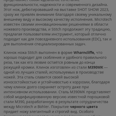
функциональности, надежности и современного дизайна.
Этот нож, дебютировавший на выставке SHOT SHOW 2023,
сразу же привлёк внимание благодаря своему уникальному
внешнему виду и высокому качеству исполнения. Microtech
известен своими инновационными решениями в области
ножевого производства, и Stitch продолжает эту традицию,
предлагая пользователям инструмент, который отлично
подходит как для повседневного использования (EDC), так и
для выполнения специализированных задач.
Клинок ножа Stitch выполнен в форме
Wharncliffe,
что
хорошо подходит для скобления и удобного правильного
реза, так как его лезвие остаётся ровным до конца
режущей кромки
. Клинок изготовлен из стали
M390MK
—
одной из лучших сталей, используемых в производстве
ножей. Эта сталь славится своей высокой
износостойкостью и устойчивостью к коррозии, благодаря
чему клинок долго сохраняет остроту даже при
интенсивном использовании. Сталь M390MK представляет
собой модифицированную версию известной порошковой
стали M390, разработанную в результате сотрудничества
между Microtech и Böhler. Покрытие
черного цвета
придает ножу элегантный и строгий вид. Особого