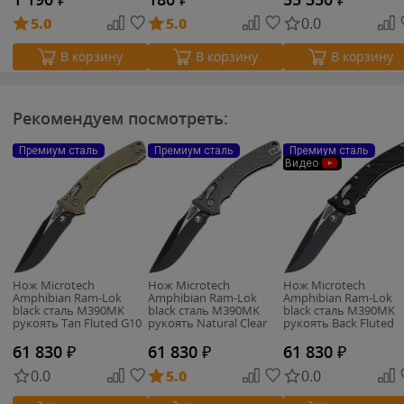
5.0
5.0
0.0
В корзину
В корзину
В корзину
Рекомендуем посмотреть:
Премиум сталь
Премиум сталь
Премиум сталь
Видео
Нож Microtech
Нож Microtech
Нож Microtech
Amphibian Ram-Lok
Amphibian Ram-Lok
Amphibian Ram-Lok
black сталь M390MK
black сталь M390MK
black сталь M390MK
рукоять Tan Fluted G10
рукоять Natural Clear
рукоять Back Fluted
(137RL-1FLGTTA)
Fluted Aluminum
Aluminum (137RL-1FL)
61 830
₽
61 830
₽
61 830
₽
0.0
5.0
0.0