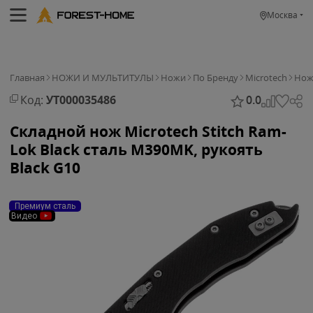
Москва
Главная
НОЖИ И МУЛЬТИТУЛЫ
Ножи
По Бренду
Microtech
Нож 
Код:
УТ000035486
0.0
Складной нож Microtech Stitch Ram-
Lok Black сталь M390MK, рукоять
Black G10
Премиум сталь
Видео