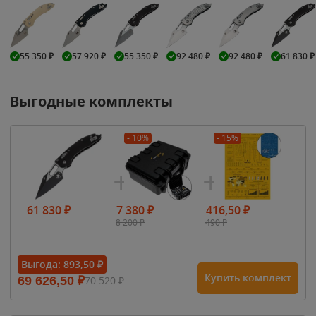
55 350
₽
57 920
₽
55 350
₽
92 480
₽
92 480
₽
61 830
₽
Выгодные комплекты
- 10%
- 15%
61 830
₽
7 380
₽
416,50
₽
8 200
₽
490
₽
Выгода:
893,50
₽
Купить комплект
69 626,50
₽
70 520
₽