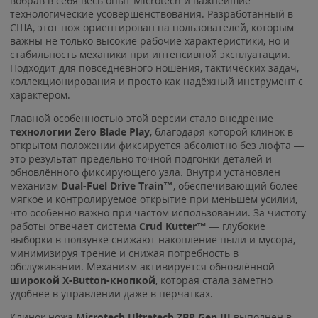
вобрав в себя весь опыт Microtech и важнейшие
технологические усовершенствования. Разработанный в
США, этот нож ориентирован на пользователей, которым
важны не только высокие рабочие характеристики, но и
стабильность механики при интенсивной эксплуатации.
Подходит для повседневного ношения, тактических задач,
коллекционирования и просто как надёжный инструмент с
характером.
Главной особенностью этой версии стало внедрение
технологии Zero Blade Play
, благодаря которой клинок в
открытом положении фиксируется абсолютно без люфта —
это результат предельно точной подгонки деталей и
обновлённого фиксирующего узла. Внутри установлен
механизм
Dual-Fuel Drive Train™
, обеспечивающий более
мягкое и контролируемое открытие при меньшем усилии,
что особенно важно при частом использовании. За чистоту
работы отвечает система
Crud Kutter™
— глубокие
выборки в ползунке снижают накопление пыли и мусора,
минимизируя трение и снижая потребность в
обслуживании. Механизм активируется обновлённой
широкой X-Button-кнопкой
, которая стала заметно
удобнее в управлении даже в перчатках.
Клинок ножа
Microtech Ultratech ZBP Gen III
выполнен в