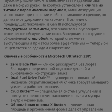
глубоким рифлением, что обеспечивает надёжный хват
даже в мокрых руках. На корпусе установлена
клипса из
титана с керамическим шариком
, минимизирующим
износ ткани при ношении и обеспечивающим крепкое, но
деликатное удержание на кармане. В отличие от
предыдущих поколений, в Gen III используются
стандартные Torx-винты
, что значительно упрощает
техническое обслуживание ножа. Завершает конструкцию
обновлённый
стеклобой
, который стал менее
выступающим и при этом более эффективным — теперь он
не цепляется за одежду и снаряжение.
Ключевые особенности Microtech Ultratech ZBP:
Zero Blade Play
— клинок фиксируется без люфта
благодаря прецизионной подгонке деталей и
обновлённой конструкции замка.
Dual-Fuel Drive Train™
— усовершенствованный
механизм открытия/закрытия клинка требует меньшего
усилия и работает плавнее.
Crud Kutter™
— специальная система углублений в
ползунке препятствует накоплению пыли и мусора
внутри механизма.
Обновлённая кнопка X-Button
— увеличенная
площадь и эргономичная форма делают управление