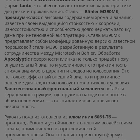
форме
tanto
, что обеспечивает отличные характеристики
для резки и прокалывания. Сталь —
Böhler M390MK
,
премиум-класс
с высоким содержанием хрома и ванадия,
известна своей выдающейся стойкостью к коррозии,
износостойкостью и способностью долго держать заточку
даже при интенсивной эксплуатации. Сталь M390MK
представляет собой модифицированную версию известной
порошковой стали M390, разработанную в результате
сотрудничества между Microtech и Böhler. Обработка
Apocalyptic
поверхности клинка не только придаёт ножу
внушительный вид, но и увеличивает его практичность,
снижая видимость царапин и следов использования. Это
не только эффектный внешний вид, но и практичное
решение для тех, кто использует нож в тяжёлых условиях.
Запатентованный фронтальный механизм
остаётся
сердцем конструкции, где пружина находится в покое в
обоих положениях — это снижает износ и повышает
безопасность.
Рукоять ножа изготовлена из
алюминия 6061-T6
—
прочного, лёгкого и устойчивого к внешним воздействиям
сплава, применяемого в аэрокосмической
промышленности. Она сохраняет привычную форму с