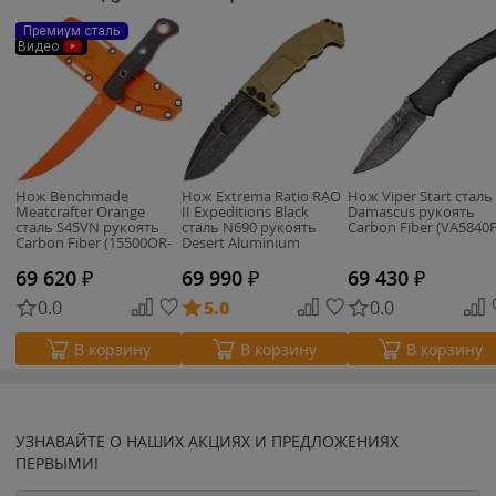
Премиум сталь
Видео
Нож Benchmade
Нож Extrema Ratio RAO
Нож Viper Start сталь
Meatcrafter Orange
II Expeditions Black
Damascus рукоять
сталь S45VN рукоять
сталь N690 рукоять
Carbon Fiber (VA5840
Carbon Fiber (15500OR-
Desert Aluminium
2)
69 620
₽
69 990
₽
69 430
₽
0.0
5.0
0.0
В корзину
В корзину
В корзину
УЗНАВАЙТЕ О НАШИХ АКЦИЯХ И ПРЕДЛОЖЕНИЯХ
ПЕРВЫМИ!