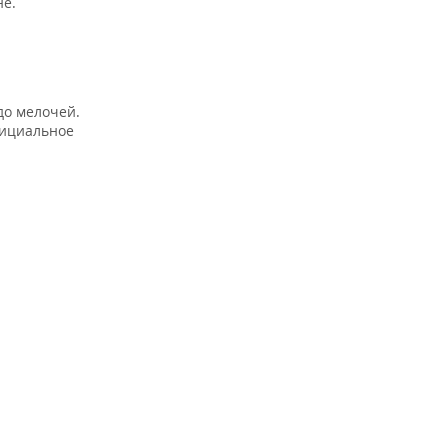
не.
до мелочей.
фициальное