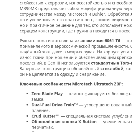
стойкостью к коррозии, износостойкостью и способно
M390MK представляет собой модифицированную верси
сотрудничества между Microtech и Böhler. Обработка
но и увеличивает его практичность, снижая видимост
но и практичное решение для тех, кто использует нож
сердцем конструкции, где пружина находится в покое
Рукоять ножа изготовлена из
алюминия 6061-T6
— про
применяемого в аэрокосмической промышленности. О
надёжный хват даже в мокрых руках. На корпусе уста
износ ткани при ношении и обеспечивающим крепкое
поколений, в Gen III используются
стандартные Torx
Завершает конструкцию обновлённый
стеклобой
, к
он не цепляется за одежду и снаряжение.
Ключевые особенности Microtech Ultratech ZBP:
Zero Blade Play
— клинок фиксируется без люфт
замка.
Dual-Fuel Drive Train™
— усовершенствованный м
плавнее.
Crud Kutter™
— специальная система углублени
Обновлённая кнопка X-Button
— увеличенная 
перчатках.