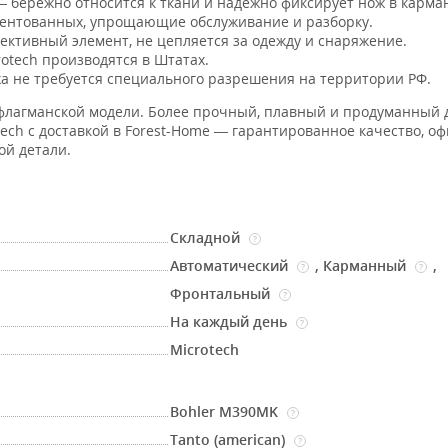
 бережно относится к ткани и надёжно фиксирует нож в карма
ентованных, упрощающие обслуживание и разборку.
ктивный элемент, не цепляется за одежду и снаряжение.
tech производятся в Штатах.
а не требуется специального разрешения на территории РФ.
флагманской модели. Более прочный, плавный и продуманный 
ch с доставкой в Forest-Home — гарантированное качество, о
ой детали.
Складной
?
Автоматический
,
Карманный
,
?
?
Фронтальный
?
На каждый день
?
Microtech
Bohler M390MK
?
Tanto (american)
?