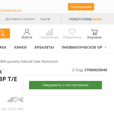
Подтверждаю
й приватности
.
Доставка и оплата
Еще
FOREST-HOME.
NEWS
Войти
Сравнение
Избранное
Корзина
ЯКА
ХЭНКИ
АРБАЛЕТЫ
ПНЕВМАТИЧЕСКОЕ ОРУЖИЕ
390MK рукоять Natural Clear Aluminium
ж
Код:
УТ000025049
BP T/E
Уведомить о поступлении
1123-1NC
Арт.