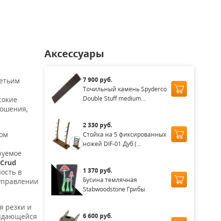
Аксессуары
я
7 900 руб.
ретьим
Точильный камень Spyderco
Double Stuff medium...
сокие
ношения,
2 330 руб.
том
Стойка на 5 фиксированных
ножей DIF-01 Дуб (...
руемое
Crud
1 370 руб.
ость в
Бусина темлячная
 управлении
Stabwoodstone Грибы
я резки и
6 600 руб.
выдающейся