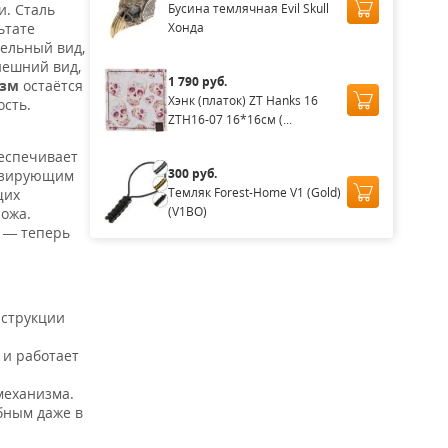
Бусина темлячная Evil Skull
и. Сталь
Хонда
ьтате
ельный вид,
нешний вид,
1 790 руб.
изм
остаётся
Хэнк (платок) ZT Hanks 16
ость.
ZTH16-07 16*16см (...
еспечивает
300 руб.
изирующим
Темляк Forest-Home V1 (Gold)
щих
(V1BO)
ножа.
 — теперь
нструкции
 и работает
механизма.
бным даже в