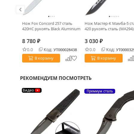
S/E satin
Нож Fox Concord 257 сталь
Нож Мастер-К Мамба-5 ст
lack
420HC рукоять Black Aluminium
420 рукоять сталь (MA294)
8 780
3 030
₽
₽
0.0
Код:
0.0
Код:
0023394
УТ000028438
УТ000032
В корзину
В корзину
РЕКОМЕНДУЕМ ПОСМОТРЕТЬ
Видео
Премиум сталь