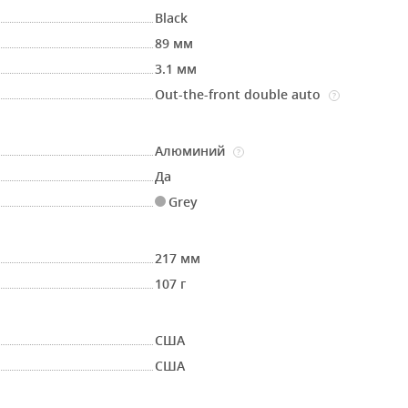
Black
89 мм
3.1 мм
Out-the-front double auto
?
Алюминий
?
Да
Grey
217 мм
107 г
США
США