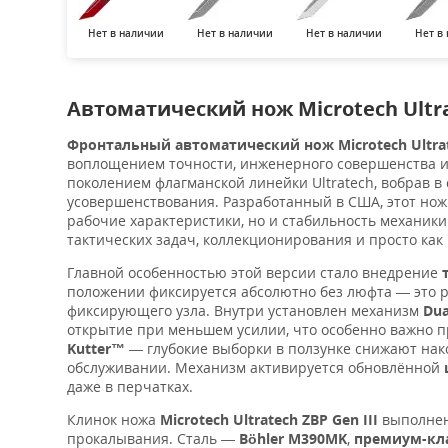
Нет в наличии
Нет в наличии
Нет в наличии
Нет в
Автоматический нож Microtech Ultr
Фронтальный автоматический нож Microtech Ultrate
воплощением точности, инженерного совершенства и 
поколением флагманской линейки Ultratech, вобрав в
усовершенствования. Разработанный в США, этот нож
рабочие характеристики, но и стабильность механик
тактических задач, коллекционирования и просто как
Главной особенностью этой версии стало внедрение
положении фиксируется абсолютно без люфта — это р
фиксирующего узла. Внутри установлен механизм
Dua
открытие при меньшем усилии, что особенно важно п
Kutter™
— глубокие выборки в ползунке снижают нак
обслуживании. Механизм активируется обновлённой
даже в перчатках.
Клинок ножа
Microtech Ultratech ZBP Gen III
выполнен
прокалывания. Сталь —
Böhler M390MK
,
премиум-кл