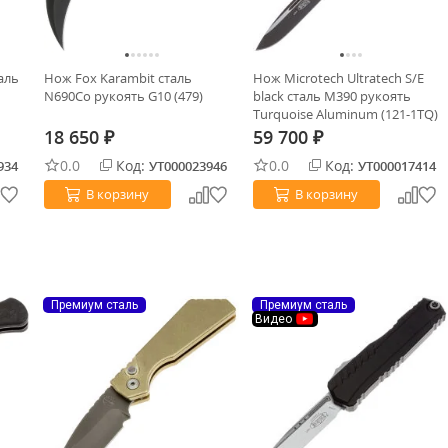
аль
Нож Fox Karambit сталь
Нож Microtech Ultratech S/E
N690Co рукоять G10 (479)
black сталь M390 рукоять
Turquoise Aluminum (121-1TQ)
18 650
59 700
₽
₽
0.0
Код:
0.0
Код:
934
УТ000023946
УТ000017414
В корзину
В корзину
Премиум сталь
Премиум сталь
Видео