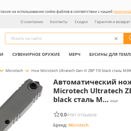
гласие на использование cookie-файлов в соответствии с нашей
политико
О компании
Контакты
Скидки
Гарантия и возврат
КИ
СУВЕНИРНОЕ ОРУЖИЕ
МЕРЧ
БУСИНЫ ДЛЯ ТЕМЛ
Microtech
Нож Microtech Ultratech Gen III ZBP T/E black сталь M
Автоматический но
Microtech Ultratech Z
black сталь M...
еще
0.0
Нет отзывов
•
Бренд: 
Microtech