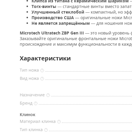
Клипса из титана с керамическим шариком
—
Torx-винты
— стандартные винты вместо запат
Улучшенный стеклобой
— компактный, но эффе
Производство США
— оригинальные ножи Micro
Не является запрещённым
— для ношения нож
Microtech Ultratech ZBP Gen III
— это новый уровень 
Заказывайте оригинальные фронтальные ножи Microte
происхождение и максимум функциональности в кажд
Характеристики
Тип ножа
?
Вид ножа
?
Назначение
?
Бренд
?
Клинок
Материал клинка
?
Тип клинка
?