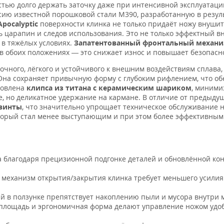
стью долго держать заточку даже при интенсивной эксплуатаци
ю известной порошковой стали M390, разработанную в резул
Apocalyptic
поверхности клинка не только придаёт ножу внушит
ь царапин и следов использования. Это не только эффектный в
 в тяжёлых условиях.
Запатентованный фронтальный механ
 в обоих положениях — это снижает износ и повышает безопасн
чного, лёгкого и устойчивого к внешним воздействиям сплава,
на сохраняет привычную форму с глубоким рифлением, что об
новлена
клипса из титана с керамическим шариком
, миним
, но деликатное удержание на кармане. В отличие от предыду
-винты
, что значительно упрощает техническое обслуживание 
оторый стал менее выступающим и при этом более эффективным
а благодаря прецизионной подгонке деталей и обновлённой ко
еханизм открытия/закрытия клинка требует меньшего усилия
й в ползунке препятствует накоплению пыли и мусора внутри 
площадь и эргономичная форма делают управление ножом удо