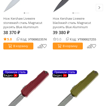
Нож Kershaw Livewire
Нож Kershaw Livewire
Но
stonewash сталь Magnacut
blackwash сталь Magnacut
10
рукоять Blue Aluminium
рукоять Blue Aluminium
ру
(9000BLU)
(9000BLUBW)
38 370
39 380
8
₽
₽
5.0
Код:
0.0
Код:
УТ000023574
УТ000027255
В корзину
В корзину
Премиум сталь
Премиум сталь
П
Видео
Видео
В