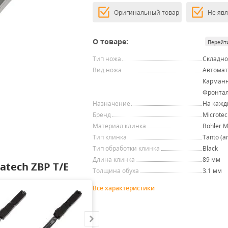
Оригинальный товар
Не яв
О товаре:
Перейт
Тип ножа
Складн
Вид ножа
Автомат
Карман
Фронта
Назначение
На кажд
Бренд
Microtec
Материал клинка
Bohler 
Тип клинка
Tanto (a
Тип обработки клинка
Black
Длина клинка
89 мм
atech ZBP T/E
Толщина обуха
3.1 мм
Все характеристики