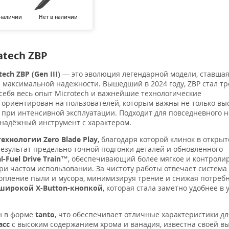
 наличии
Нет в наличии
Нет в наличии
Нет в наличии
atech ZBP
ch ZBP (Gen III)
— это эволюция легендарной модели, ставша
максимальной надежности. Вышедший в 2024 году, ZBP стал т
 себя весь опыт Microtech и важнейшие технологические
 ориентирован на пользователей, которым важны не только вы
и при интенсивной эксплуатации. Подходит для повседневного 
 надёжный инструмент с характером.
технологии Zero Blade Play
, благодаря которой клинок в откры
езультат предельно точной подгонки деталей и обновлённого
l-Fuel Drive Train™
, обеспечивающий более мягкое и контроли
ри частом использовании. За чистоту работы отвечает система
опление пыли и мусора, минимизируя трение и снижая потребн
широкой X-Button-кнопкой
, которая стала заметно удобнее в
 в форме
tanto
, что обеспечивает отличные характеристики дл
асс
с высоким содержанием хрома и ванадия, известна своей 