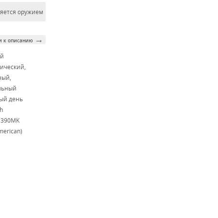
ляется оружием
→
и к описанию
ой
ический,
ный,
льный
ый день
h
M390MK
merican)