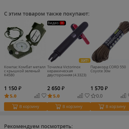
С этим товаром также покупают:
Видео
ХИТ!
Компас Комбат металл
Точилка Victorinox
Паракорд CORD 550
с крышкой зеленый
керамическая
Coyote 30м
K4580
двусторонняя (4.3323)
1 150
₽
2 650
₽
1 570
₽
5.0
5.0
0.0
В корзину
В корзину
В корзину
Рекомендуем посмотреть: