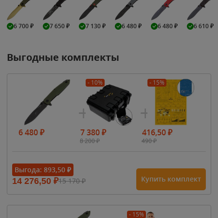
6 700
₽
7 650
₽
7 130
₽
6 480
₽
6 480
₽
6 610
₽
Выгодные комплекты
- 10%
- 15%
6 480
₽
7 380
₽
416,50
₽
8 200
₽
490
₽
Выгода:
893,50
₽
Купить комплект
14 276,50
₽
15 170
₽
- 15%