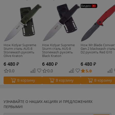
Видео
Нож Kizlyar Supreme
Нож Kizlyar Supreme
Нож Mr.Blade Convair
Sturm сталь AUS-8
Sturm сталь AUS-8
Gen.2 blackwash стал
Stonewash рукоять
Stonewash рукоять
D2 рукоять Red G10
Olive Kraton
Black Kraton
6 480
₽
6 480
₽
6 480
₽
0.0
0.0
5.0
В корзину
В корзину
В корзину
УЗНАВАЙТЕ О НАШИХ АКЦИЯХ И ПРЕДЛОЖЕНИЯХ
ПЕРВЫМИ!