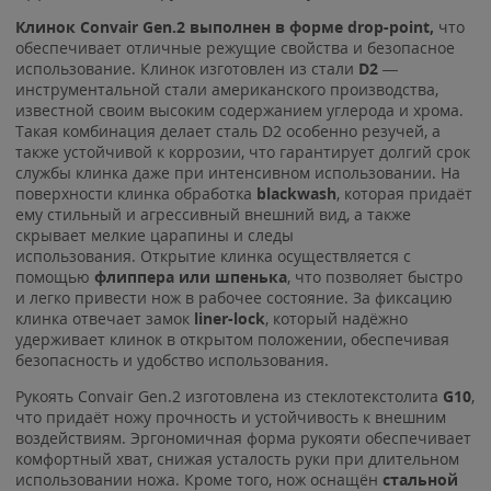
Клинок Convair Gen.2 выполнен в форме drop-point,
что
обеспечивает отличные режущие свойства и безопасное
использование. Клинок изготовлен из стали
D2
—
инструментальной стали американского производства,
известной своим высоким содержанием углерода и хрома.
Такая комбинация делает сталь D2 особенно резучей, а
также устойчивой к коррозии, что гарантирует долгий срок
службы клинка даже при интенсивном использовании. На
поверхности клинка обработка
blackwash
, которая придаёт
ему стильный и агрессивный внешний вид, а также
скрывает мелкие царапины и следы
использования. Открытие клинка осуществляется с
помощью
флиппера или шпенька
, что позволяет быстро
и легко привести нож в рабочее состояние. За фиксацию
клинка отвечает замок
liner-lock
, который надёжно
удерживает клинок в открытом положении, обеспечивая
безопасность и удобство использования.
Рукоять Convair Gen.2 изготовлена из стеклотекстолита
G10
,
что придаёт ножу прочность и устойчивость к внешним
воздействиям. Эргономичная форма рукояти обеспечивает
комфортный хват, снижая усталость руки при длительном
использовании ножа. Кроме того, нож оснащён
стальной