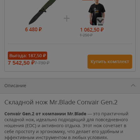
6 480
₽
1 062,50
₽
1 250
₽
- 15%
Выгода:
187,50
₽
Купить комплект
7 542,50
₽
7 730
₽
1 615
₽
1 900
₽
1 900
₽
Описание
Складной нож Mr.Blade Convair Gen.2
Convair Gen.2 от компании Mr.Blade
— это практичный
складной нож, идеально подходящий для повседневного
ношения (EDC) и активного отдыха. Этот нож сочетает в
себе простоту и эргономику, что делает его удобным и
эффективным инструментом в любых условиях.