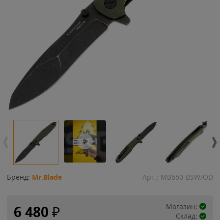
Бренд:
Mr.Blade
Арт.:
MB650-BSW/OD
Магазин:
6 480
₽
Склад: