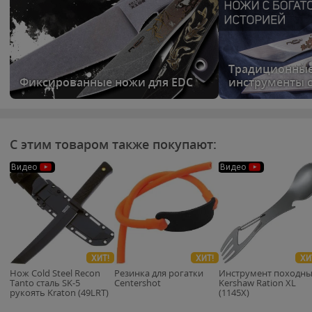
Традиционны
Фиксированные ножи для EDC
инструменты с
С этим товаром также покупают:
Видео
Видео
ХИТ!
ХИТ!
ХИ
Нож Cold Steel Recon
Резинка для рогатки
Инструмент походн
Tanto сталь SK-5
Centershot
Kershaw Ration XL
рукоять Kraton (49LRT)
(1145X)