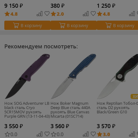
9 150
₽
380
₽
1 250
₽
4.8
2.0
4.8
В корзину
В корзину
В корзину
Рекомендуем посмотреть:
ХИ
Нож SOG Adventurer LB
Нож Boker Magnum
Нож Reptilian Тобол-
black сталь Cryo
Deep Blue сталь 440A
сталь D2 рукоять
5CR15MOV рукоять
рукоять Blue Canvas
Black/Green G10
Purple GRN (13-11-04-43)
Micarta (01SC714)
3 550
₽
3 560
₽
3 570
₽
0.0
0.0
3.0