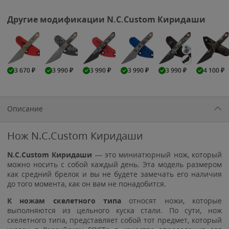
Другие модификации N.C.Custom Киридаши
3 670
₽
3 990
₽
3 990
₽
3 990
₽
3 990
₽
4 100
₽
Описание
Нож N.C.Custom Киридаши
N.C.Custom Киридаши
— это миниатюрный нож, который
можно носить с собой каждый день. Эта модель размером
как средний брелок и вы не будете замечать его наличия
до того момента, как он вам не понадобится.
К ножам скелетного типа
относят ножи, которые
выполняются из цельного куска стали. По сути, нож
скелетного типа, представляет собой тот предмет, который