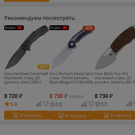
Рекомендуем посмотреть:
Видео
Видео
-42%
ХИТ!
Нож Kershaw Canonball
Нож Bestech Kasta Satin
Нож Black Fox NIX
blackwash сталь D2
сталь 154CM рукоять
stonewash сталь D2
рукоять Steel (2061)
Black/Beige G10 (BG45B)
рукоять Micarta (BF-7
8 720
₽
8 730
₽
8 730
₽
15 010
₽
5.0
0.0
0.0
В корзину
В корзину
В корзину