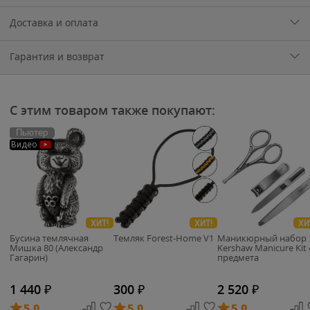
Доставка и оплата
Гарантия и возврат
С этим товаром также покупают:
Пьютер
Видео
ХИТ!
ХИТ!
ХИ
Бусина темлячная
Темляк Forest-Home V1
Маникюрный набор
Мишка 80 (Александр
Kershaw Manicure Kit 
Гагарин)
предмета
1 440
₽
300
₽
2 520
₽
5.0
5.0
5.0