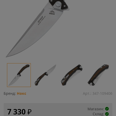
Бренд:
Нокс
Арт.:
347-109406
Магазин:
7 330
₽
Склад: