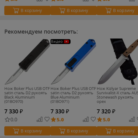
В корзину
В корзину
В корзину
Рекомендуем посмотреть:
Видео
Нож Boker Plus USB OTF
Нож Boker Plus USB OTF
Нож Kizlyar Supreme
satin сталь D2 рукоять
satin сталь D2 рукоять
Survivalist-X сталь AU
Black Aluminium
Blue Aluminium
Stonewash рукоять
(01BO970)
(01BO971)
орех
7 330
₽
7 330
₽
7 320
₽
0.0
5.0
5.0
В корзину
В корзину
В корзину