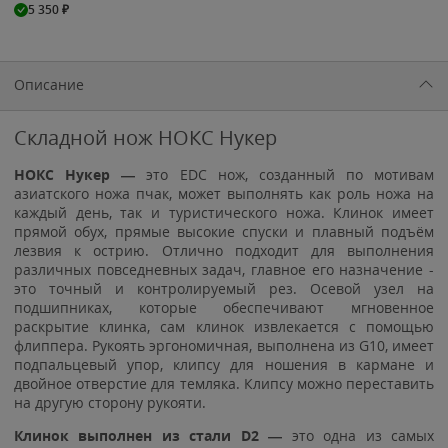
5 350
₽
Описание
Складной нож НОКС Нукер
НОКС Нукер —
это EDC нож, созданный по мотивам
азиатского ножа пчак, может выполнять как роль ножа на
каждый день, так и туристического ножа. Клинок имеет
прямой обух, прямые высокие спуски и плавный подъём
лезвия к острию. Отлично подходит для выполнения
различных повседневных задач, главное его назначение -
это точный и контролируемый рез. Осевой узел на
подшипниках, которые обеспечивают мгновенное
раскрытие клинка, сам клинок извлекается с помощью
флиппера. Рукоять эргономичная, выполнена из G10, имеет
подпальцевый упор, клипсу для ношения в кармане и
двойное отверстие для темляка. Клипсу можно переставить
на другую сторону рукояти.
Клинок выполнен из стали D2 —
это одна из самых