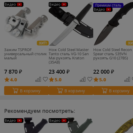
Видео
Видео
Премиум сталь
Видео
ХИТ!
ХИ
Зажим TSPROF
Нож Cold Steel Master
Нож Cold Steel Recon 
универсальный столик
Tanto сталь VG-10 San
Spear сталь S35VN
малый
Mai рукоять Kraton
рукоять G10 (27BS)
(35AB)
7 870
₽
23 400
₽
22 000
₽
4.0
5.0
5.0
В корзину
В корзину
В корзину
Рекомендуем посмотреть:
Видео
Видео