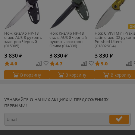
ХИ
Нож Кизляр НР-18
Нож Кизляр НР-18
Нож CIVIVI Mini Praxi
сталь AUS-8 рукоять
сталь AUS-8 черный
satin сталь D2 рукоят
эластрон Черный
рукоять эластрон
Polished Ultem
(015305)
Олива (014306)
(C18026C-4)
3 830
₽
3 830
₽
3 830
₽
4.0
4.7
5.0
В корзину
В корзину
В корзину
УЗНАВАЙТЕ О НАШИХ АКЦИЯХ И ПРЕДЛОЖЕНИЯХ
ПЕРВЫМИ!