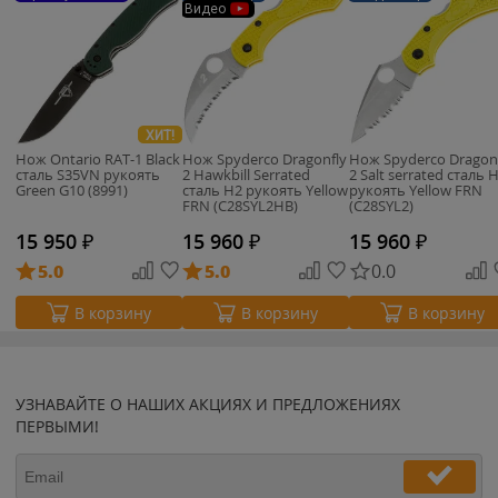
Видео
ХИТ!
Нож Ontario RAT-1 Black
Нож Spyderco Dragonfly
Нож Spyderco Dragon
сталь S35VN рукоять
2 Hawkbill Serrated
2 Salt serrated сталь 
Green G10 (8991)
сталь H2 рукоять Yellow
рукоять Yellow FRN
FRN (C28SYL2HB)
(C28SYL2)
15 950
₽
15 960
₽
15 960
₽
5.0
5.0
0.0
В корзину
В корзину
В корзину
УЗНАВАЙТЕ О НАШИХ АКЦИЯХ И ПРЕДЛОЖЕНИЯХ
ПЕРВЫМИ!