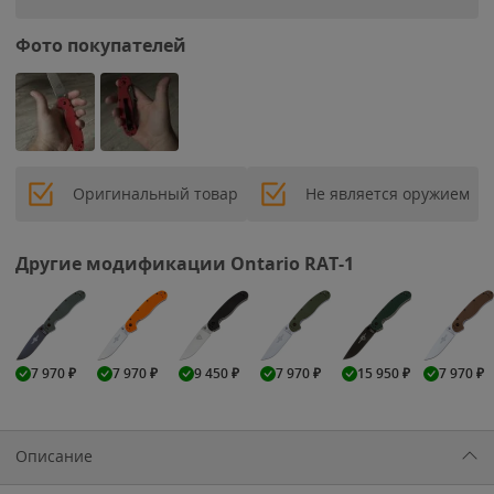
Фото покупателей
Оригинальный товар
Не является оружием
Другие модификации Ontario RAT-1
7 970
₽
7 970
₽
9 450
₽
7 970
₽
15 950
₽
7 970
₽
Описание