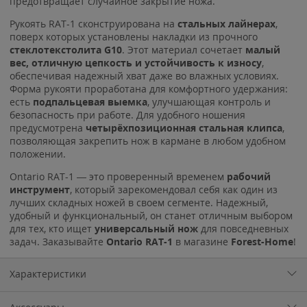
предотвращает случайное закрытие ножа.
Рукоять RAT-1 сконструирована на
стальных лайнерах
,
поверх которых установлены накладки из прочного
стеклотекстолита G10
. Этот материал сочетает
малый
вес, отличную цепкость и устойчивость к износу
,
обеспечивая надежный хват даже во влажных условиях.
Форма рукояти проработана для комфортного удержания:
есть
подпальцевая выемка
, улучшающая контроль и
безопасность при работе. Для удобного ношения
предусмотрена
четырёхпозиционная стальная клипса
,
позволяющая закрепить нож в кармане в любом удобном
положении.
Ontario RAT-1 — это проверенный временем
рабочий
инструмент
, который зарекомендовал себя как один из
лучших складных ножей в своем сегменте. Надежный,
удобный и функциональный, он станет отличным выбором
для тех, кто ищет
универсальный нож
для повседневных
задач. Заказывайте
Ontario RAT-1
в магазине
Forest-Home
!
Характеристики