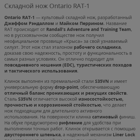
Складной нож Ontario RAT-1
Ontario RAT-1
— культовый складной нож, разработанный
Джеффом Рэндаллом
и
Майком Перрином
. Название
RAT происходит от
Randall’s Adventure and Training Team
,
но в русскоязычном сообществе нож получил
неофициальное прозвище «Крыса» за свой узнаваемый
силуэт. Этот нож стал эталоном
рабочего складника
,
доказав свою надежность, простоту и функциональность в
самых разных условиях. Он отлично подходит для
повседневного ношения (EDC), туристических походов
и тактического использования
.
Клинок выполнен из премиальной стали
S35VN
и имеет
универсальную форму
drop-point
, обеспечивающую
отличный баланс проникающих и режущих свойств
.
Сталь
S35VN
отличается высокой
износостойкостью,
прочностью и коррозионной стойкостью
, что делает
нож подходящим для длительного активного
использования. На поверхности клинка
сатиновый
финиш.
На обухе предусмотрено
рифление
для удобства при
выполнении точных работ. Клинок открывается с помощью
двустороннего шпенька
, а надежный механизм
Liner Lock