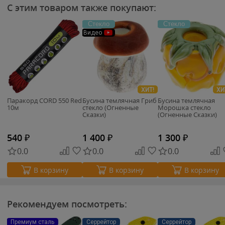
С этим товаром также покупают:
Стекло
Стекло
Видео
ХИТ!
ХИ
Паракорд CORD 550 Red
Бусина темлячная Гриб
Бусина темлячная
10м
стекло (Огненные
Морошка стекло
Сказки)
(Огненные Сказки)
540
₽
1 400
₽
1 300
₽
0.0
0.0
0.0
В корзину
В корзину
В корзину
Рекомендуем посмотреть:
Премиум сталь
Серрейтор
Серрейтор