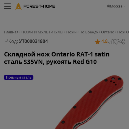
Москва
Главная
НОЖИ И МУЛЬТИТУЛЫ
Ножи
По Бренду
Ontario
Нож On
Код:
УТ000031804
4.8
Складной нож Ontario RAT-1 satin
сталь S35VN, рукоять Red G10
Премиум сталь