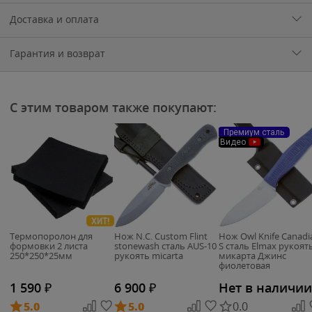
Доставка и оплата
Гарантия и возврат
С этим товаром также покупают:
Премиум сталь
Видео
ХИТ!
Термопоролон для
Нож N.C. Custom Flint
Нож Owl Knife Canadi
формовки 2 листа
stonewash сталь AUS-10
S сталь Elmax рукоят
250*250*25мм
рукоять micarta
микарта Джинс
фиолетовая
1 590
₽
6 900
₽
Нет в наличии
5.0
5.0
0.0