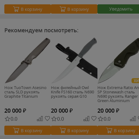
Уведомить
В корзину
В корзину
Рекомендуем посмотреть:
ХИ
Нож TuoTown Asesino
Нож филейный Owl
Нож Extrema Ratio An
сталь SLD рукоять
Knife FS160 сталь N690
SP Stonewash сталь
Graphite Titanium
рукоять серая G10
N690 рукоять Ranger
Green Aluminium
20 000
₽
20 000
₽
20 000
₽
0.0
0.0
0.0
В корзину
В корзину
В корзину