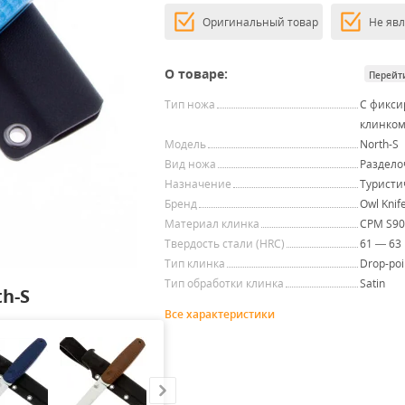
Оригинальный товар
Не яв
О товаре:
Перейт
Тип ножа
С фикс
клинко
Модель
North-S
Вид ножа
Раздел
Назначение
Туристи
Бренд
Owl Knif
Материал клинка
CPM S90
Твердость стали (HRC)
61 — 63
Тип клинка
Drop-poi
Тип обработки клинка
Satin
h-S
Все характеристики