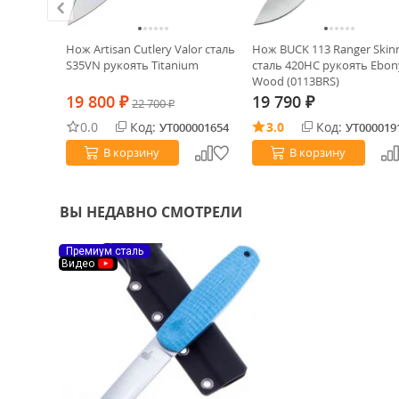
Alox Blue-
Нож Artisan Cutlery Valor сталь
Нож BUCK 113 Ranger Skin
S35VN рукоять Titanium
сталь 420HC рукоять Ebon
Wood (0113BRS)
19 800
19 790
₽
22 700
₽
₽
0.0
Код:
3.0
Код:
0014864
УТ000001654
УТ000019
В корзину
В корзину
ВЫ НЕДАВНО СМОТРЕЛИ
Премиум сталь
Видео