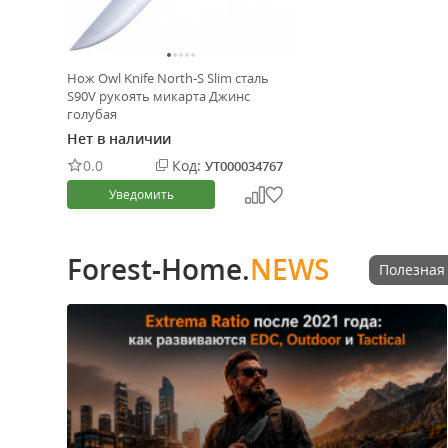
Нож Owl Knife North-S Slim сталь
S90V рукоять микарта Джинс
голубая
Нет в наличии
0.0
Код:
УТ000034767
Уведомить
Forest-Home.
NEWS
Полезная