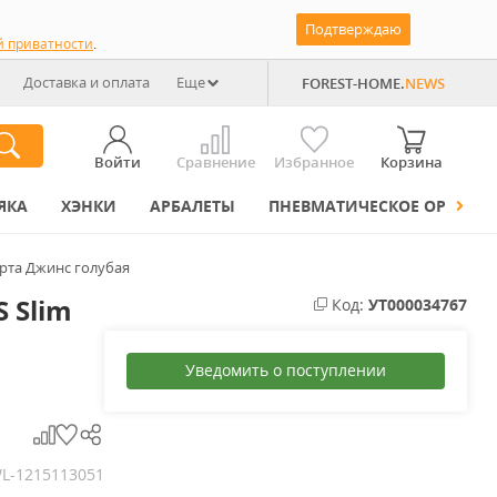
Подтверждаю
й приватности
.
Доставка и оплата
Еще
FOREST-HOME.
NEWS
Войти
Сравнение
Избранное
Корзина
ЯКА
ХЭНКИ
АРБАЛЕТЫ
ПНЕВМАТИЧЕСКОЕ ОРУЖИЕ
арта Джинс голубая
S Slim
Код:
УТ000034767
Уведомить о поступлении
L-1215113051