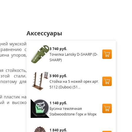
00
14 000
24 500
14 000
17 500
₽
₽
₽
₽
Аксессуары
дней мужской
3 740 руб.
сравнению с
Точилка Lansky D-SHARP (D-
шена упоров,
SHARP)
я стойкость,
этой стали.
3 900 руб.
поэтому для
Стойка на 5 ножей орех арт.
5112 (Dubox) (51...
й пластик на
ый и высоко
1 140 руб.
Бусина темлячная
Stabwoodstone Горк и Морк
1 840 руб.