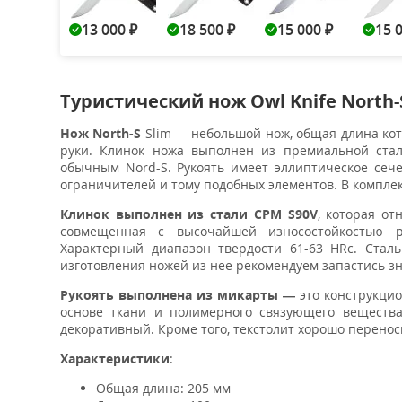
13 000
18 500
15 000
15 
₽
₽
₽
Туристический нож Owl Knife North-
Нож North-S
Slim — небольшой нож, общая длина кот
руки. Клинок ножа выполнен из премиальной стал
обычным Nord-S. Рукоять имеет эллиптическое сече
ограничителей и тому подобных элементов. В компле
Клинок выполнен из стали CPM S90V
, которая от
совмещенная с высочайшей износостойкостью р
Характерный диапазон твердости 61-63 HRc. Стал
изготовления ножей из нее рекомендуем запастись з
Рукоять выполнена из микарты —
это конструкци
основе ткани и полимерного связующего вещества
декоративный. Кроме того, текстолит хорошо перено
Характеристики
:
Общая длина: 205 мм