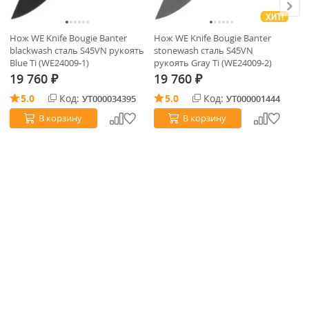
ХИТ!
Нож WE Knife Bougie Banter
Нож WE Knife Bougie Banter
Но
blackwash сталь S45VN рукоять
stonewash сталь S45VN
st
Blue Ti (WE24009-1)
рукоять Gray Ti (WE24009-2)
ру
19 760
19 760
1
₽
₽
5.0
Код:
5.0
Код:
УТ000034395
УТ000001444
В корзину
В корзину