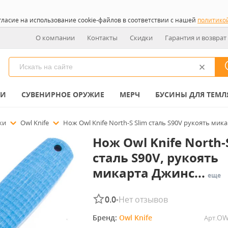
гласие на использование cookie-файлов в соответствии с нашей
политико
О компании
Контакты
Скидки
Гарантия и возврат
КИ
СУВЕНИРНОЕ ОРУЖИЕ
МЕРЧ
БУСИНЫ ДЛЯ ТЕМЛ
ожи
Owl Knife
Нож Owl Knife North-S Slim сталь S90V рукоять мик
Нож Owl Knife North-
сталь S90V, рукоять
микарта Джинс...
еще
0.0
Нет отзывов
•
Бренд: 
Owl Knife
OW
Арт.