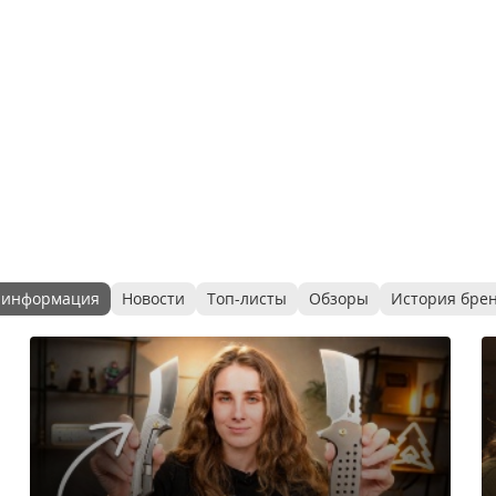
 информация
Новости
Топ-листы
Обзоры
История бре