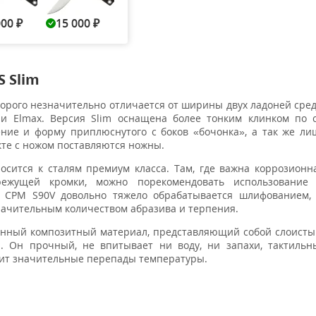
000
15 000
14 000
17 500
18 5
₽
₽
₽
₽
S Slim
орого незначительно отличается от ширины двух ладоней сре
и Elmax. Версия Slim оснащена более тонким клинком по 
ние и форму приплюснутого с боков «бочонка», а так же ли
кте с ножом поставляются ножны.
носится к сталям премиум класса. Там, где важна коррозионна
ежущей кромки, можно порекомендовать использование 
ь CPM S90V довольно тяжело обрабатывается шлифованием, 
начительным количеством абразива и терпения.
онный композитный материал, представляющий собой слоисты
. Он прочный, не впитывает ни воду, ни запахи, тактильн
сит значительные перепады температуры.