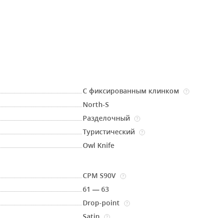
С фиксированным клинком
?
North-S
Разделочный
?
Туристический
?
Owl Knife
CPM S90V
?
61 — 63
Drop-point
?
Satin
?