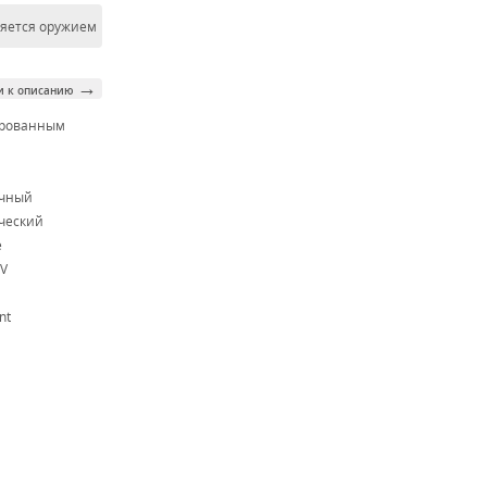
ляется оружием
→
и к описанию
ированным
м
очный
ческий
e
V
nt