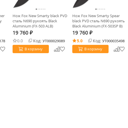
ner
Нож Fox New Smarty black PVD
Нож Fox New Smarty Spear
y
сталь N690 рукоять Black
black PVD сталь N690 рукоять
Aluminium (FX-503 ALB)
Black Aluminium (FX-503SP B)
19 760
19 760
₽
₽
0.0
Код:
5.0
Код:
178
УТ000029089
УТ000035498
В корзину
В корзину