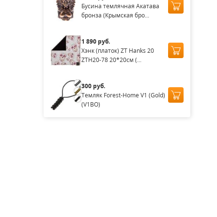
Бусина темлячная Акатава
бронза (Крымская бро...
1 890 руб.
Хэнк (платок) ZT Hanks 20
ZTH20-78 20*20см (...
300 руб.
Темляк Forest-Home V1 (Gold)
(V1BO)