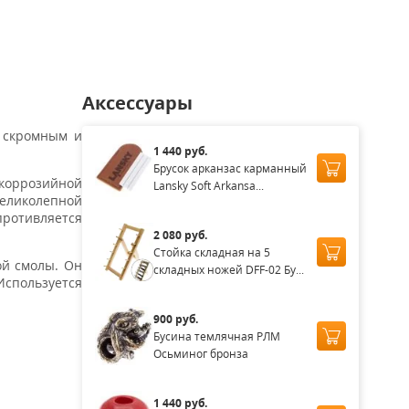
00
14 000
24 500
14 000
17 500
₽
₽
₽
₽
Аксессуары
, скромным и
1 440 руб.
Брусок арканзас карманный
 коррозийной
Lansky Soft Arkansa...
великолепной
противляется
2 080 руб.
Стойка складная на 5
ой смолы. Он
складных ножей DFF-02 Бу...
Используется
900 руб.
Бусина темлячная РЛМ
Осьминог бронза
1 440 руб.