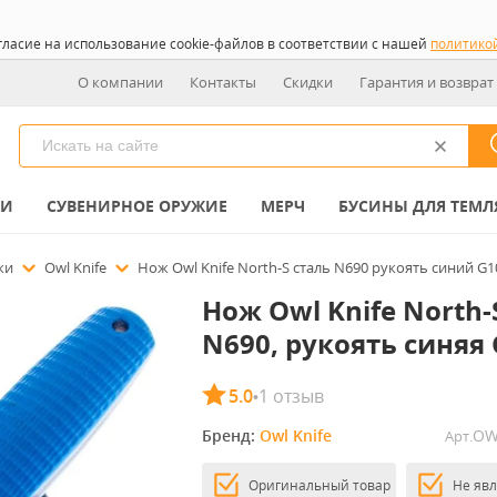
гласие на использование cookie-файлов в соответствии с нашей
политико
О компании
Контакты
Скидки
Гарантия и возврат
КИ
СУВЕНИРНОЕ ОРУЖИЕ
МЕРЧ
БУСИНЫ ДЛЯ ТЕМЛ
ожи
Owl Knife
Нож Owl Knife North-S сталь N690 рукоять синий G1
Нож Owl Knife North-
N690, рукоять синяя 
5.0
1 отзыв
•
Бренд: 
Owl Knife
OW
Арт.
Оригинальный товар
Не яв