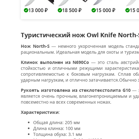
13 000
18 500
15 000
15 
₽
₽
₽
Туристический нож Owl Knife North-
Нож North-S
— немного укороченная модель станда
рациональным. Идеальная модель для охоты и туризм
Клинок выполнен из N690Co
— это сталь австрий
стойкостью и отличными режущими характеристикам
сопротивляемостью к боковым нагрузкам. Сплав о
ударным нагрузкам, и отлично затачивается.Обычно за
Рукоять изготовлена из стеклотекстолита G10
— э
является очень прочным, влагонепроницаемым и уда
повсеместно на всех современных ножах.
Характеристики
:
Общая длина: 205 мм
Длина клинка: 100 мм
Толщина обуха: 3.1 мм