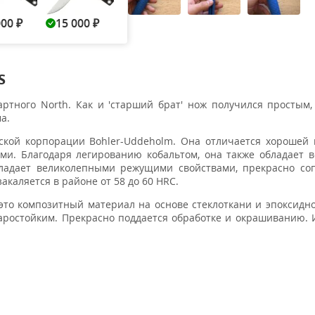
000
15 000
14 000
17 500
18 5
₽
₽
₽
₽
S
ртного North. Как и 'старший брат' нож получился простым
а.
ской корпорации Bohler-Uddeholm. Она отличается хорошей
и. Благодаря легированию кобальтом, она также обладает 
бладает великолепными режущими свойствами, прекрасно со
каляется в районе от 58 до 60 HRC.
то композитный материал на основе стеклоткани и эпоксидн
ростойким. Прекрасно поддается обработке и окрашиванию. 