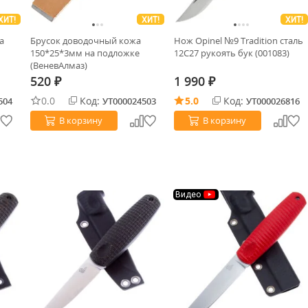
ХИТ!
ХИТ!
ХИТ!
а
Брусок доводочный кожа
Нож Opinel №9 Tradition сталь
150*25*3мм на подложке
12C27 рукоять бук (001083)
(ВеневАлмаз)
520
1 990
₽
₽
0.0
Код:
5.0
Код:
504
УТ000024503
УТ000026816
В корзину
В корзину
Видео