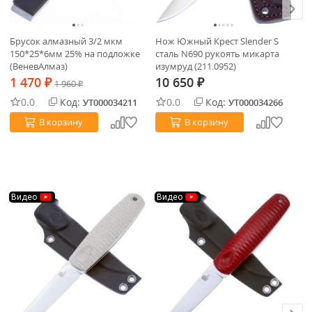
Брусок алмазный 3/2 мкм
Нож Южный Крест Slender S
Па
150*25*6мм 25% на подложке
сталь N690 рукоять микарта
Ve
(ВеневАлмаз)
изумруд (211.0952)
1 470
10 650
6
₽
1 960
₽
₽
0.0
Код:
0.0
Код:
УТ000034211
УТ000034266
В корзину
В корзину
Видео
Видео
П