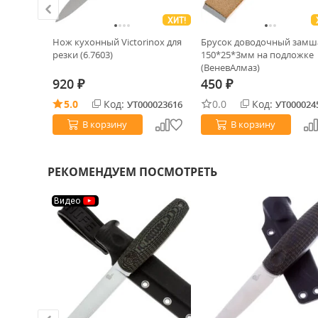
ХИТ!
Pocketboy
Нож кухонный Victorinox для
Брусок доводочный замш
асная
резки (6.7603)
150*25*3мм на подложке
(ВеневАлмаз)
920
450
₽
₽
0020896
5.0
Код:
0.0
Код:
УТ000023616
УТ000024
В корзину
В корзину
РЕКОМЕНДУЕМ ПОСМОТРЕТЬ
Видео