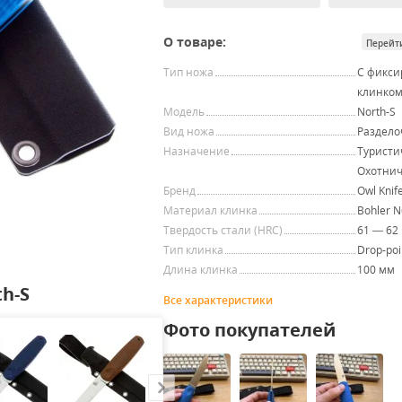
О товаре:
Перейт
Тип ножа
С фикс
клинко
Модель
North-S
Вид ножа
Раздел
Назначение
Туристи
Охотни
Бренд
Owl Knif
Материал клинка
Bohler 
Твердость стали (HRC)
61 — 62
Тип клинка
Drop-poi
Длина клинка
100 мм
h-S
Все характеристики
Фото покупателей