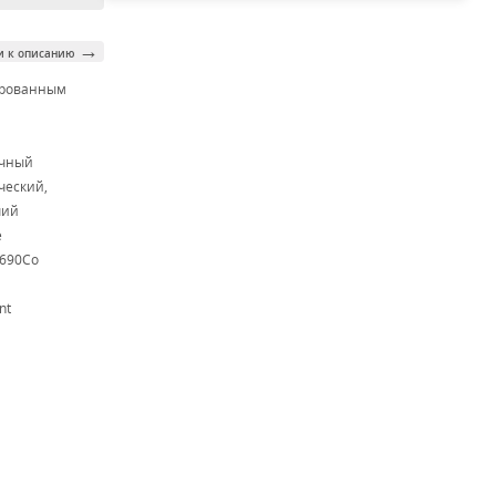
→
и к описанию
ированным
м
очный
ческий,
чий
e
N690Co
nt