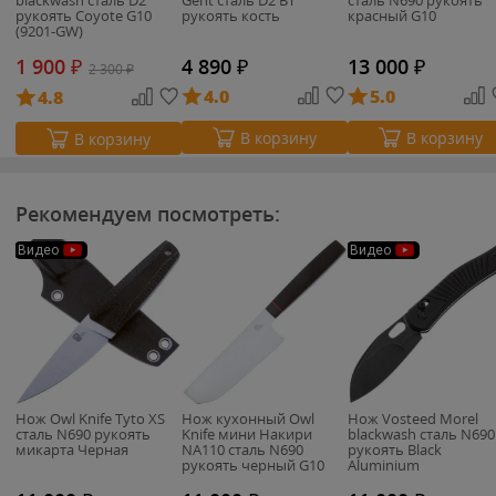
blackwash сталь D2
Gent сталь D2 BT
сталь N690 рукоять
рукоять Coyote G10
рукоять кость
красный G10
(9201-GW)
1 900
₽
4 890
₽
13 000
₽
2 300
₽
4.0
5.0
4.8
В корзину
В корзину
В корзину
Рекомендуем посмотреть:
Видео
Видео
Нож Owl Knife Tyto XS
Нож кухонный Owl
Нож Vosteed Morel
сталь N690 рукоять
Knife мини Накири
blackwash сталь N690
микарта Черная
NA110 сталь N690
рукоять Black
рукоять черный G10
Aluminium