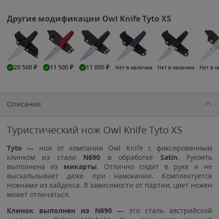
Другие модификации Owl Knife Tyto XS
20 500
₽
11 500
₽
11 000
₽
Нет в наличии
Нет в наличии
Нет в 
Описание
Туристический нож Owl Knife Tyto XS
Tyto —
нож от компании Owl Knife с фиксированным
клинком из стали
N690
в обработке
Satin
. Рукоять
выполнена из
микарты
. Отлично сидит в руке и не
выскальзывает даже при намокании. Комплектуется
ножнами из кайдекса. В зависимости от партии, цвет ножен
может отличаться.
Клинок выполнен из N690 —
это сталь австрийской