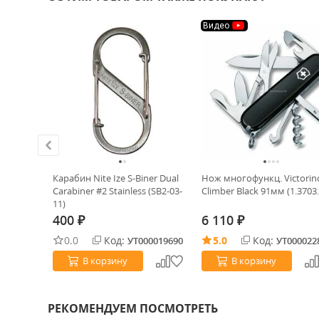
Видео
n сталь
Карабин Nite Ize S-Biner Dual
Нож многофункц. Victorin
lished
Carabiner #2 Stainless (SB2-03-
Climber Black 91мм (1.3703.
11)
400
6 110
₽
₽
0.0
Код:
5.0
Код:
0018827
УТ000019690
УТ000022
В корзину
В корзину
РЕКОМЕНДУЕМ ПОСМОТРЕТЬ