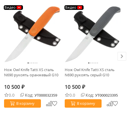
Видео
Видео
В
Нож Owl Knife Tatti XS сталь
Нож Owl Knife Tatti XS сталь
Но
N690 рукоять оранжевый G10
N690 рукоять серый G10
N6
Из
10 500
10 500
1
₽
₽
0.0
Код:
0.0
Код:
УТ000032359
УТ000023395
В корзину
В корзину