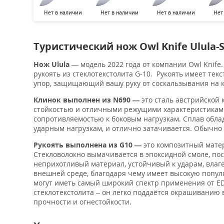
Нет в наличии
Нет в наличии
Нет в наличии
Нет
Туристический нож Owl Knife Ulula-
Нож
Ulula
— модель 2022 года от компании Owl Knife.
рукоять из стеклотекстолита G-10. Рукоять имеет те
упор, защищающий вашу руку от соскальзывания на к
Клинок выполнен из N690 —
это сталь австрийской
стойкостью и отличными режущими характеристиками
сопротивляемостью к боковым нагрузкам. Сплав обл
ударным нагрузкам, и отлично затачивается. Обычно з
Рукоять выполнена из G10 —
это композитный матери
Стекловолокно вымачивается в эпоксидной смоле, по
неприхотливый материал, устойчивый к ударам, влаг
внешней среде, благодаря чему имеет высокую попул
могут иметь самый широкий спектр применения от ED
стеклотекстолита – он легко поддаётся окрашиванию 
прочности и огнестойкости.