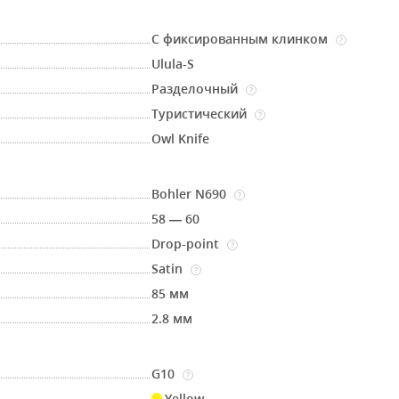
С фиксированным клинком
?
Ulula-S
Разделочный
?
Туристический
?
Owl Knife
Bohler N690
?
58 — 60
Drop-point
?
Satin
?
85 мм
2.8 мм
G10
?
Yellow