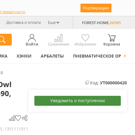
Подтверждаю
й приватности
.
Доставка и оплата
Еще
FOREST-HOME.
NEWS
Войти
Сравнение
Избранное
Корзина
ЯКА
ХЭНКИ
АРБАЛЕТЫ
ПНЕВМАТИЧЕСКОЕ ОРУЖИЕ
10
Owl
Код:
УТ000000420
690,
Уведомить о поступлении
L-1351111011