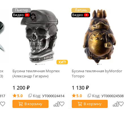
Пьютер
Латунь
Видео
Видео
ХИТ!
ox
Бусина темлячная Морпех
Бусина темлячная byMordor
3)
(Александр Гагарин)
Тоторо
1 200
1 130
₽
₽
5.0
Код:
5.0
Код:
817
УТ000024414
УТ000024508
В корзину
В корзину