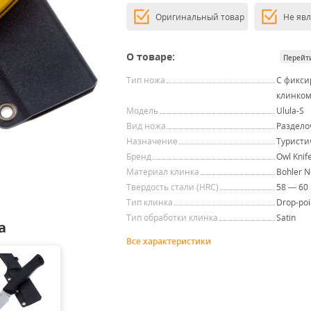
Оригинальный товар
Не яв
О товаре:
Перейт
Тип ножа
С фикс
клинко
Модель
Ulula-S
Вид ножа
Раздел
Назначение
Туристи
Бренд
Owl Knif
Материал клинка
Bohler 
Твердость стали (HRC)
58 — 60
Тип клинка
Drop-poi
Тип обработки клинка
Satin
a
Все характеристики