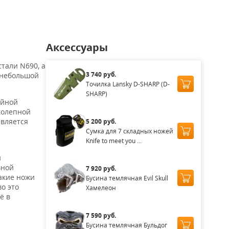
Аксессуары
тали N690, а
3 740 руб.
е небольшой
Точилка Lansky D-SHARP (D-
SHARP)
ийной
колепной
ивляется
5 200 руб.
Сумка для 7 складных ножей
Knife to meet you ...
и
вной
7 920 руб.
акие ножи
Бусина темлячная Evil Skull
о это
Хамелеон
ё в
7 590 руб.
Бусина темлячная Бульдог