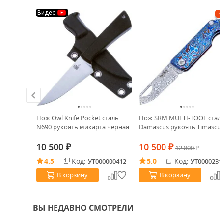
Видео
XS сталь
Нож Owl Knife Pocket сталь
Нож SRM MULTI-TOOL ста
а Черная
N690 рукоять микарта черная
Damascus рукоять Timasc
10 500
10 500
₽
₽
12 800
₽
4.5
Код:
5.0
Код:
0021580
УТ000000412
УТ000023
В корзину
В корзину
ВЫ НЕДАВНО СМОТРЕЛИ