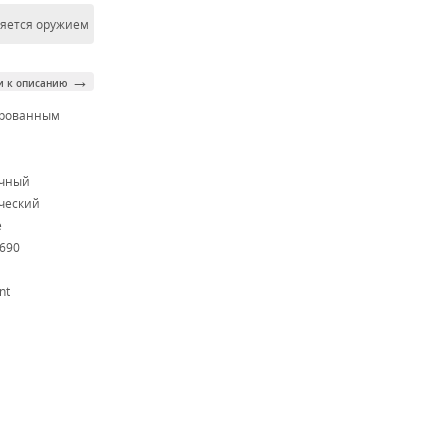
ляется оружием
→
и к описанию
ированным
м
очный
ческий
e
N690
nt