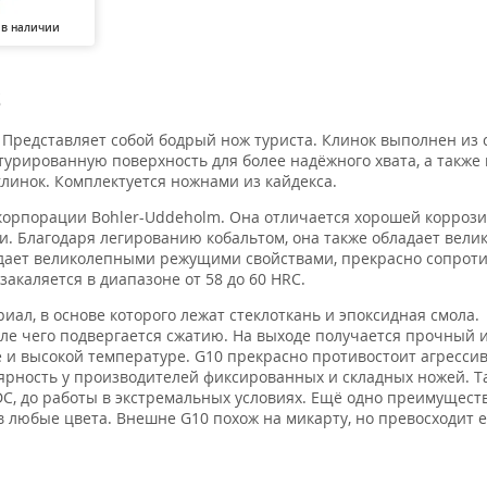
 в наличии
S
 Представляет собой бодрый нож туриста. Клинок выполнен из с
кстурированную поверхность для более надёжного хвата, а такж
линок. Комплектуется ножнами из кайдекса.
 корпорации Bohler-Uddeholm. Она отличается хорошей корроз
. Благодаря легированию кобальтом, она также обладает вели
адает великолепными режущими свойствами, прекрасно сопрот
акаляется в диапазоне от 58 до 60 HRC.
ал, в основе которого лежат стеклоткань и эпоксидная смола.
сле чего подвергается сжатию. На выходе получается прочный 
е и высокой температуре. G10 прекрасно противостоит агресси
ярность у производителей фиксированных и складных ножей. Т
C, до работы в экстремальных условиях. Ещё одно преимуществ
в любые цвета. Внешне G10 похож на микарту, но превосходит е