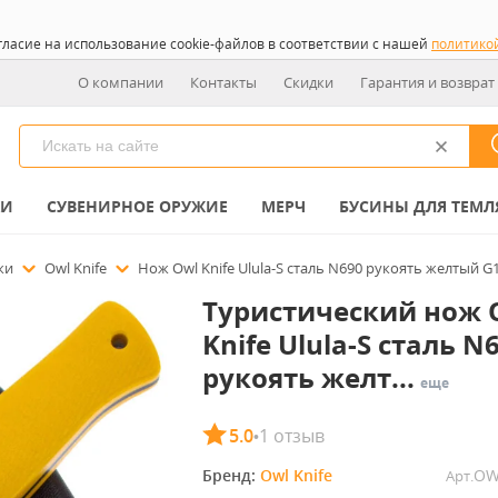
гласие на использование cookie-файлов в соответствии с нашей
политико
О компании
Контакты
Скидки
Гарантия и возврат
КИ
СУВЕНИРНОЕ ОРУЖИЕ
МЕРЧ
БУСИНЫ ДЛЯ ТЕМЛ
ожи
Owl Knife
Нож Owl Knife Ulula-S сталь N690 рукоять желтый G
Туристический нож 
Knife Ulula-S сталь N
рукоять желт...
еще
5.0
1 отзыв
•
Бренд: 
Owl Knife
OW
Арт.