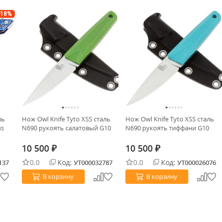
-18%
ль
Нож Owl Knife Tyto XSS сталь
Нож Owl Knife Tyto XSS сталь
us
N690 рукоять салатовый G10
N690 рукоять тиффани G10
10 500
10 500
₽
₽
0.0
Код:
0.0
Код:
137
УТ000032787
УТ000026076
В корзину
В корзину