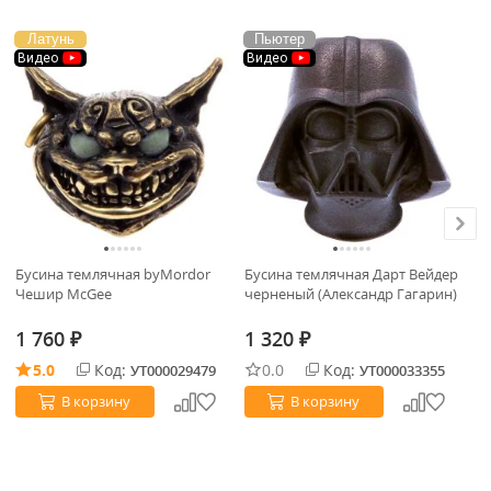
Латунь
Пьютер
В
Видео
Видео
Бусина темлячная byMordor
Бусина темлячная Дарт Вейдер
Но
Чешир McGee
черненый (Александр Гагарин)
9C
Ul
1 760
1 320
Не
₽
₽
5.0
Код:
0.0
Код:
УТ000029479
УТ000033355
В корзину
В корзину