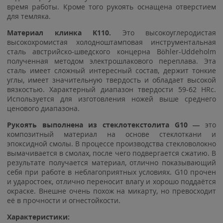
время работы. Кроме того рукоять оснащена отверстием
для темляка.
Материал клинка K110.
Это высокоуглеродистая
высокохромистая холодноштамповая инструментальная
сталь австрийско-шведского концерна Böhler-Uddeholm
полученная методом электрошлакового переплава. Эта
сталь имеет сложный интересный состав, держит тонкие
углы, имеет значительную твердость и обладает высокой
вязкостью. Характерный диапазон твердости 59-62 HRc.
Используется для изготовления ножей выше среднего
ценового диапазона.
Рукоять выполнена из стеклотекстолита G10 —
это
композитный материал на основе стеклоткани и
эпоксидной смолы. В процессе производства стекловолокно
вымачивается в смолах, после чего подвергается сжатию. В
результате получается материал, отлично показывающий
себя при работе в неблагоприятных условиях. G10 прочен
и ударостоек, отлично переносит влагу и хорошо поддаётся
окраске. Внешне очень похож на микарту, но превосходит
её в прочности и огнестойкости.
Характеристики: