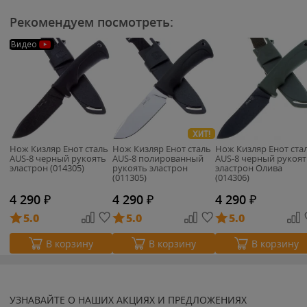
Рекомендуем посмотреть:
Видео
ХИТ!
Нож Кизляр Енот сталь
Нож Кизляр Енот сталь
Нож Кизляр Енот ста
AUS-8 черный рукоять
AUS-8 полированный
AUS-8 черный рукоят
эластрон (014305)
рукоять эластрон
эластрон Олива
(011305)
(014306)
4 290
₽
4 290
₽
4 290
₽
5.0
5.0
5.0
В корзину
В корзину
В корзину
УЗНАВАЙТЕ О НАШИХ АКЦИЯХ И ПРЕДЛОЖЕНИЯХ