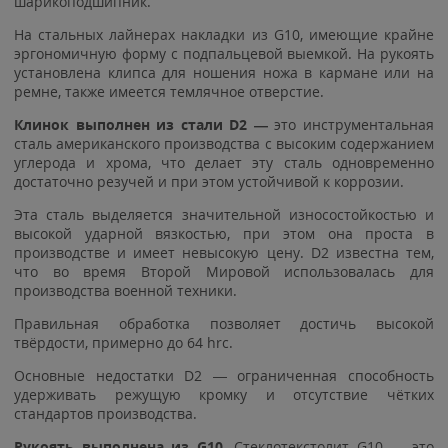
шарикоподшипник.
На стальных лайнерах накладки из G10, имеющие крайне
эргономичную форму с подпальцевой выемкой. На рукоять
установлена клипса для ношения ножа в кармане или на
ремне, также имеется темлячное отверстие.
Клинок выполнен из стали D2 —
это инструментальная
сталь американского производства с высоким содержанием
углерода и хрома, что делает эту сталь одновременно
достаточно резучей и при этом устойчивой к коррозии.
Эта сталь выделяется значительной износостойкостью и
высокой ударной вязкостью, при этом она проста в
производстве и имеет невысокую цену. D2 известна тем,
что во время Второй Мировой использовалась для
производства военной техники.
Правильная обработка позволяет достичь высокой
твёрдости, примерно до 64 hrc.
Основные недостатки D2 — ограниченная способность
удерживать режущую кромку и отсутствие чётких
стандартов производства.
Рукоять выполнена из G10.
Стеклотекстолит G10 — это