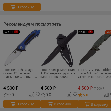
В корзину
Рекомендуем посмотреть:
Видео
Видео
-4
Нож Bestech Beluga
Нож Кизляр Mars сталь
Нож CIVIVI P87 Folder
сталь D2 рукоять
AUS-8 черный рукоять
сталь Nitro-V рукоять
Black/Blue G10 (BG11G-1)
эластрон (014305)
Green Micarta (C21043
4 500
₽
4 500
₽
4 500
₽
7 500
₽
0.0
0.0
5.0
В корзину
В корзину
В корзину