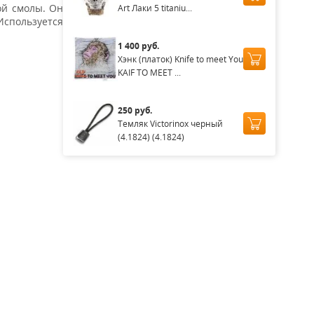
ой смолы. Он
Art Лаки 5 titaniu...
Используется
1 400 руб.
Хэнк (платок) Knife to meet You
KAIF TO MEET ...
250 руб.
Темляк Victorinox черный
(4.1824) (4.1824)