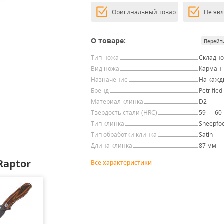
Оригинальный товар
Не яв
О товаре:
Перейт
Тип ножа
Складн
Вид ножа
Карман
Назначение
На кажд
Бренд
Petrified
Материал клинка
D2
Твердость стали (HRC)
59 — 60
Тип клинка
Sheepfo
Тип обработки клинка
Satin
Длина клинка
87 мм
Raptor
Все характеристики