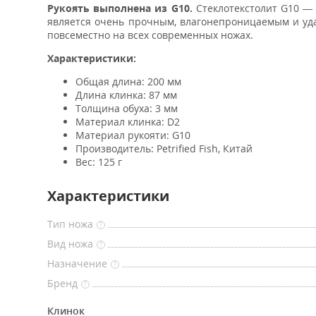
Рукоять выполнена из G10.
Стеклотекстолит G10 — 
является очень прочным, влагонепроницаемым и уда
повсеместно на всех современных ножах.
Характеристики:
Общая длина: 200 мм
Длина клинка: 87 мм
Толщина обуха: 3 мм
Материал клинка: D2
Материал рукояти: G10
Производитель: Petrified Fish, Китай
Вес: 125 г
Характеристики
Тип ножа
?
Вид ножа
?
Назначение
?
Бренд
?
Клинок