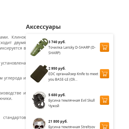
Аксессуары
ами. Клинок
3 740 руб.
сходит двумя
Точилка Lansky D-SHARP (D-
иксируется в
SHARP)
 установлена
2 950 руб.
EDC органайзер Knife to meet
м углерода и
you BASE-LE (Oli...
оизводстве и
5 680 руб.
хники.
Бусина темлячная Evil Skull
Чужой
 стандартов
21 800 руб.
Бусина темлячная Streltsov