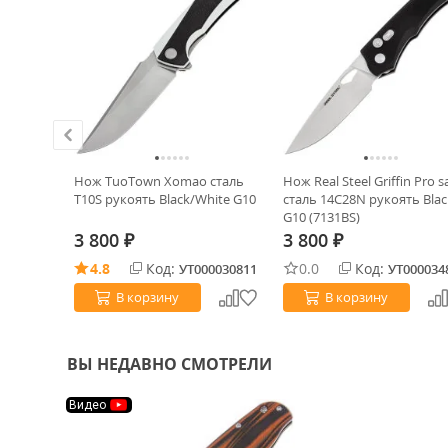
er
Нож TuoTown Xomao сталь
Нож Real Steel Griffin Pro s
8N
T10S рукоять Black/White G10
сталь 14C28N рукоять Blac
QS150-B2)
G10 (7131BS)
3 800
3 800
₽
₽
4.8
Код:
0.0
Код:
0035003
УТ000030811
УТ000034
В корзину
В корзину
ВЫ НЕДАВНО СМОТРЕЛИ
Видео