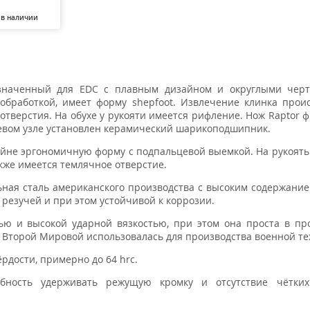
 в наличии
значенный для EDC с плавным дизайном и округлыми черт
обработкой, имеет форму shepfoot. Извлечение клинка прои
тверстия. На обухе у рукояти имеется рифление. Нож Raptor ф
осевом узле установлен керамический шарикоподшипник.
айне эргономичную форму с подпальцевой выемкой. На рукоять
акже имеется темлячное отверстие.
ьная сталь американского производства с высоким содержание
 резучей и при этом устойчивой к коррозии.
ью и высокой ударной вязкостью, при этом она проста в пр
я Второй Мировой использовалась для производства военной те
рдости, примерно до 64 hrc.
бность удерживать режущую кромку и отсутствие чётких