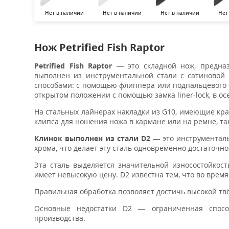
Нет в наличии
Нет в наличии
Нет в наличии
Нет
Нож Petrified Fish Raptor
Petrified Fish Raptor
— это складной нож, предна
выполнен из инструментальной стали с сатиновой 
способами: с помощью флиппера или подпальцевого о
открытом положении с помощью замка liner-lock, в 
На стальных лайнерах накладки из G10, имеющие кр
клипса для ношения ножа в кармане или на ремне, т
Клинок выполнен из стали D2 —
это инструментал
хрома, что делает эту сталь одновременно достаточно
Эта сталь выделяется значительной износостойкост
имеет невысокую цену. D2 известна тем, что во врем
Правильная обработка позволяет достичь высокой твё
Основные недостатки D2 — ограниченная спосо
производства.