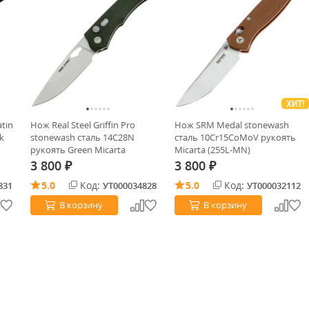
ХИТ!
atin
Нож Real Steel Griffin Pro
Нож SRM Medal stonewash
k
stonewash сталь 14C28N
сталь 10Cr15CoMoV рукоять
рукоять Green Micarta
Micarta (255L-MN)
(7131GM)
3 800
3 800
₽
₽
5.0
Код:
5.0
Код:
831
УТ000034828
УТ000032112
В корзину
В корзину