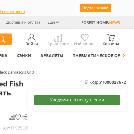
Подтверждаю
й приватности
.
Доставка и оплата
Еще
FOREST-HOME.
NEWS
Войти
Сравнение
Избранное
Корзина
ЯКА
ХЭНКИ
АРБАЛЕТЫ
ПНЕВМАТИЧЕСКОЕ ОРУЖИЕ
Black Damascus G10
ed Fish
Код:
УТ000027672
ять
Уведомить о поступлении
PF979OP
Арт.