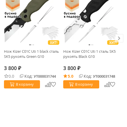
ХИТ!
ХИТ!
Нож Kizer C01C Uti 1 black сталь
Нож Kizer C01C Uti 1 сталь SK5
Но
SK5 рукоять Green G10
рукоять Black G10
ру
3 800
3 800
3
₽
₽
0.0
Код:
5.0
Код:
УТ000031744
УТ000031748
В корзину
В корзину