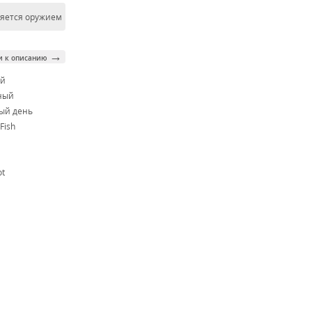
ляется оружием
→
и к описанию
ой
ный
ый день
 Fish
ot