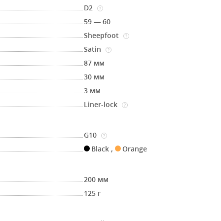
D2
?
59 — 60
Sheepfoot
?
Satin
?
87 мм
30 мм
3 мм
Liner-lock
?
G10
?
Black
,
Orange
200 мм
125 г