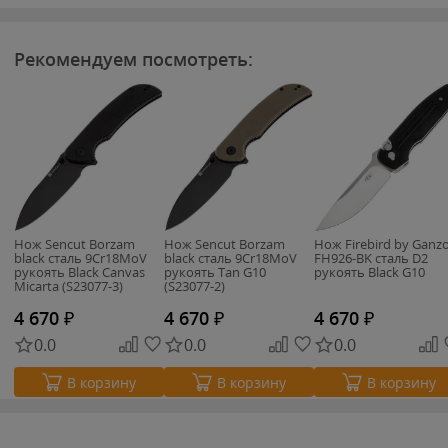
Рекомендуем посмотреть:
Нож Sencut Borzam
Нож Sencut Borzam
Нож Firebird by Ganz
black сталь 9Cr18MoV
black сталь 9Cr18MoV
FH926-BK cталь D2
рукоять Black Canvas
рукоять Tan G10
рукоять Black G10
Micarta (S23077-3)
(S23077-2)
4 670
₽
4 670
₽
4 670
₽
0.0
0.0
0.0
В корзину
В корзину
В корзину