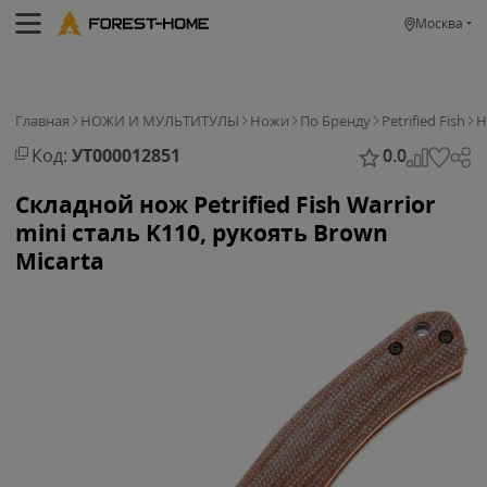
Москва
Главная
НОЖИ И МУЛЬТИТУЛЫ
Ножи
По Бренду
Petrified Fish
Н
Код:
УТ000012851
0.0
Складной нож Petrified Fish Warrior
mini сталь K110, рукоять Brown
Micarta