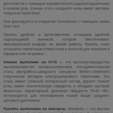
достигается с помощью керамического шарикоподшипника
в осевом узле. Клинок этого складного ножа имеет матовое
покрытие bead-blast.
Нож фиксируется в открытом положении с помощью замка
liner-lock.
Рукоять удобная и эргономичная, оснащена удобной
подпальцевой выемкой, которая обеспечивает
максимальный комфорт во время работы. Рукоять ножа
оснащена темлячным отверстием и клипсой для ношения в
кармане или на ремне.
Клинок выполнен из K110 —
это высокоуглеродистая
высокохромистая холодноштамповая инструментальная
сталь австрийско-шведского концерна Böhler-Uddeholm
полученная методом электрошлакового переплава. Эта
сталь имеет сложный интересный состав, держит тонкие
углы, имеет значительную твердость и обладает высокой
вязкостью. Характерный диапазон твердости 59-62 HRc.
Используется для изготовления ножей выше среднего
ценового диапазона.
Рукоять выполнена из микарты.
Микарта — это высоко