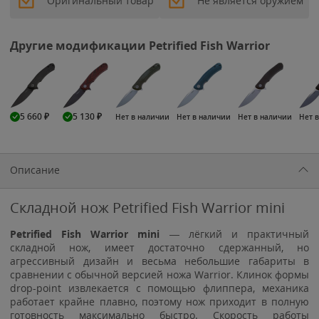
Оригинальный товар
Не является оружием
Другие модификации Petrified Fish Warrior
5 660
₽
5 130
₽
Нет в наличии
Нет в наличии
Нет в наличии
Нет 
Описание
Складной нож Petrified Fish Warrior mini
Petrified Fish Warrior mini
— лёгкий и практичный
складной нож, имеет достаточно сдержанный, но
агрессивный дизайн и весьма небольшие габариты в
сравнении с обычной версией ножа Warrior. Клинок формы
drop-point извлекается с помощью флиппера, механика
работает крайне плавно, поэтому нож приходит в полную
готовность максимально быстро. Скорость работы