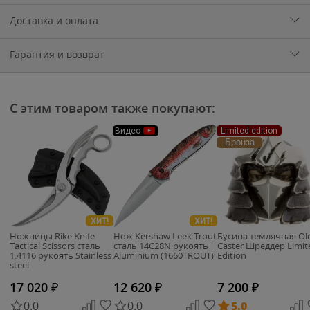
Доставка и оплата
Гарантия и возврат
С этим товаром также покупают:
Видео
Limited edition
Бронза
ХИТ!
ХИТ!
Ножницы Rike Knife
Нож Kershaw Leek Trout
Бусина темлячная Ol
Tactical Scissors сталь
сталь 14C28N рукоять
Caster Шреддер Limit
1.4116 рукоять Stainless
Aluminium (1660TROUT)
Edition
steel
17 020
₽
12 620
₽
7 200
₽
0.0
0.0
5.0