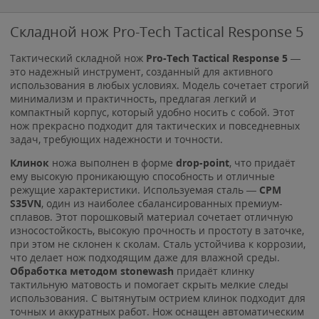
Складной нож Pro-Tech Tactical Response 5
Тактический складной нож
Pro-Tech Tactical Response 5
—
это надежный инструмент, созданный для активного
использования в любых условиях. Модель сочетает строгий
минимализм и практичность, предлагая легкий и
компактный корпус, который удобно носить с собой. Этот
нож прекрасно подходит для тактических и повседневных
задач, требующих надежности и точности.
Клинок
ножа выполнен в форме
drop-point
, что придаёт
ему высокую проникающую способность и отличные
режущие характеристики. Используемая сталь —
CPM
S35VN
, один из наиболее сбалансированных премиум-
сплавов. Этот порошковый материал сочетает отличную
износостойкость, высокую прочность и простоту в заточке,
при этом не склонен к сколам. Сталь устойчива к коррозии,
что делает нож подходящим даже для влажной среды.
О
бработка методом stonewash
придаёт клинку
тактильную матовость и помогает скрыть мелкие следы
использования. С вытянутым острием клинок подходит для
точных и аккуратных работ. Нож оснащен автоматическим