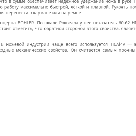
что в сумме обеспечивает надёжное удержание ножа в руке.
 работу максимально быстрой, лёгкой и плавной. Рукоять н
для переноски в кармане или на ремне.
онцерна BOHLER. По шкале Роквелла у нее показатель 60-62 H
тоит отметить, что обратной стороной этого свойства, являет
 В ножевой индустрии чаще всего используется Ti6Al4V — 
одные механические свойства. Он считается самым прочны