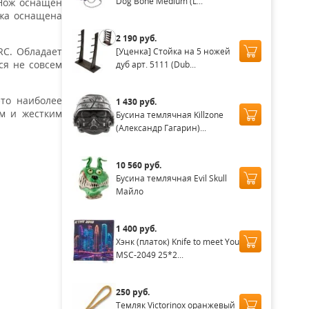
Dog Bone Medium (L...
 Нож оснащён
ожа оснащена
2 190 руб.
RC. Обладает
[Уценка] Стойка на 5 ножей
ся не совсем
дуб арт. 5111 (Dub...
это наиболее
1 430 руб.
м и жестким
Бусина темлячная Killzone
(Александр Гагарин)...
10 560 руб.
Бусина темлячная Evil Skull
Майло
1 400 руб.
Хэнк (платок) Knife to meet You
MSC-2049 25*2...
250 руб.
Темляк Victorinox оранжевый