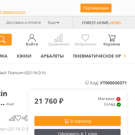
Подтверждаю
й приватности
.
Доставка и оплата
Еще
FOREST-HOME.
NEWS
Войти
Сравнение
Избранное
Корзина
ЯКА
ХЭНКИ
АРБАЛЕТЫ
ПНЕВМАТИЧЕСКОЕ ОРУЖИЕ
ck Titanium (QS116-D II)
Код:
УТ000030371
in
21 760
Магазин:
..
₽
еще
Склад:
В корзину
QS116-D II
Арт.
Оформить в 1 клик