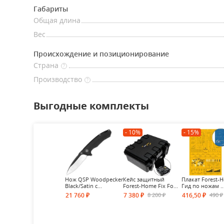
Габариты
Общая длина
Вес
Происхождение и позиционирование
Страна
?
Производство
?
Выгодные комплекты
- 10%
- 15%
Нож QSP Woodpecker
Кейс защитный
Плакат Forest-
Black/Satin с...
Forest-Home Fix Fo...
Гид по ножам ..
8 200
490
21 760
7 380
416,50
₽
₽
₽
₽
₽