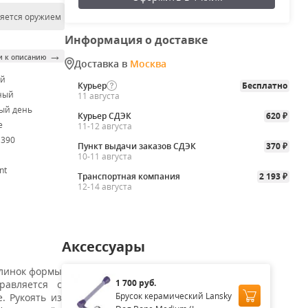
ляется оружием
Информация о доставке
→
и к описанию
Доставка в
Москва
ой
Курьер
Бесплатно
ный
11 августа
ый день
Курьер СДЭК
620
₽
e
11-12 августа
M390
Пункт выдачи заказов СДЭК
370
₽
10-11 августа
nt
Транспортная компания
2 193
₽
12-14 августа
Аксессуары
клинок формы
1 700 руб.
равляется с
Брусок керамический Lansky
. Рукоять из