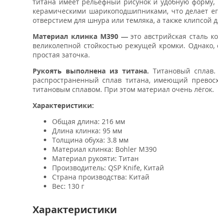
титана имеет рельефный рисунок и удобную форму, 
керамическими шарикоподшипниками, что делает его
отверстием для шнура или темляка, а также клипсой 
Материал клинка M390 —
это австрийская сталь к
великолепной стойкостью режущей кромки. Однако, с
простая заточка.
Рукоять выполнена из титана.
Титановый сплав.
распространенный сплав титана, имеющий превосх
титановым сплавом. При этом материал очень лёгок.
Характеристики:
Общая длина: 216 мм
Длина клинка: 95 мм
Толщина обуха: 3.8 мм
Материал клинка: Bohler M390
Материал рукояти: Титан
Производитель: QSP Knife, Китай
Страна производства: Китай
Вес: 130 г
Характеристики