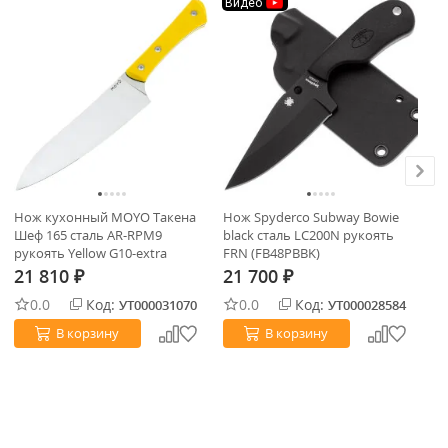
Видео
В
Нож кухонный MOYO Такена
Нож Spyderco Subway Bowie
Но
Шеф 165 сталь AR-RPM9
black cталь LC200N рукоять
sa
рукоять Yellow G10-extra
FRN (FB48PBBK)
FR
21 810
21 700
2
₽
₽
0.0
Код:
0.0
Код:
УТ000031070
УТ000028584
В корзину
В корзину