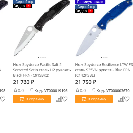
Серрейтор
Премиум сталь
Видео
Серрейтор
Видео
Нож Spyderco Pacific Salt 2
Нож Spyderco Resilience LTW PS
N
Serrated Satin сталь H2 рукоять
сталь S35VN рукоять Blue FRN
Black FRN (C91SBK2)
(C142PSBL)
21 760
21 750
₽
₽
0.0
Код:
0.0
Код:
198
УТ000019196
УТ000003670
В корзину
В корзину