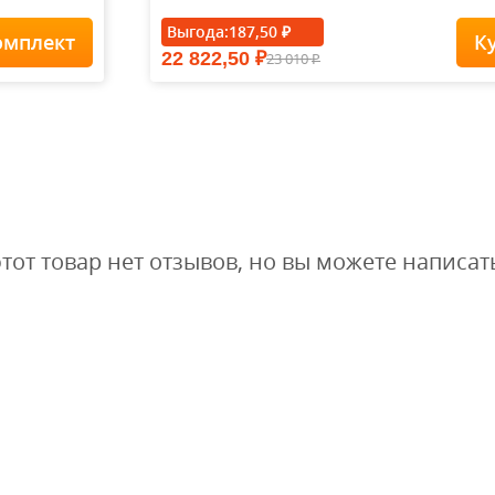
Выгода:
187,50
₽
омплект
К
22 822,50
23 010
₽
Футболка Forest-
₽
Redes...
1 900
1
1 615
₽
₽
этот товар нет отзывов, но вы можете написат