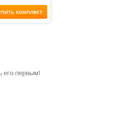
упить комплект
Home Staff
 900
₽
ь его первым!