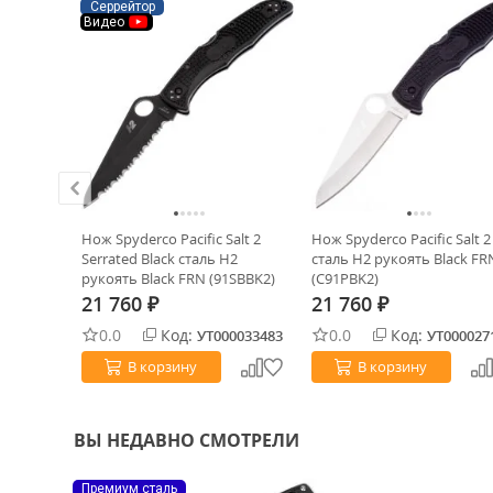
Серрейтор
Видео
us сталь
Нож Spyderco Pacific Salt 2
Нож Spyderco Pacific Salt 2
0
Serrated Black сталь H2
сталь H2 рукоять Black FR
рукоять Black FRN (91SBBK2)
(C91PBK2)
21 760
21 760
₽
₽
0.0
Код:
0.0
Код:
0034797
УТ000033483
УТ000027
В корзину
В корзину
ВЫ НЕДАВНО СМОТРЕЛИ
Премиум сталь