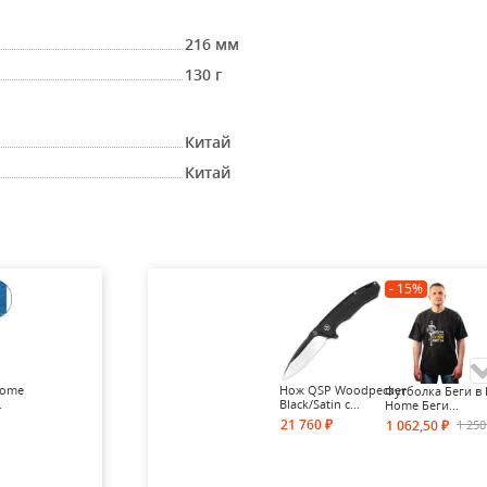
216 мм
130 г
Китай
Китай
- 15%
Home
Нож QSP Woodpecker
Футболка Беги в 
.
Black/Satin с...
Home Беги...
21 760
1 25
1 062,50
₽
₽
- 15%