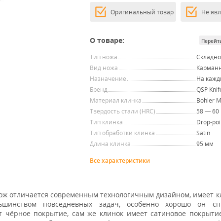
Оригинальный товар
Не яв
О товаре:
Перейт
Тип ножа
Складн
Вид ножа
Карман
Назначение
На кажд
Бренд
QSP Knif
Материал клинка
Bohler 
Твердость стали (HRC)
58 — 60
Тип клинка
Drop-poi
Тип обработки клинка
Satin
Длина клинка
95 мм
Все характеристики
Нож отличается современным технологичным дизайном, имеет 
льшинством повседневных задач, особенно хорошо он сп
 чёрное покрытие, сам же клинок имеет сатиновое покрытие