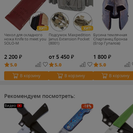
ХИТ!
ХИТ!
Чехол для складного
Подсумок Maxpedition
Бусина темлячная
ножа Knife to meet you
Janus Extension Pocket
Спартанец бронза
SOLO-M
(8001)
(Егор Гупалов)
2 200
₽
от 5 450
₽
1 800
₽
5.0
5.0
5.0
В корзину
В корзину
В корзину
Рекомендуем посмотреть:
Видео
-18%