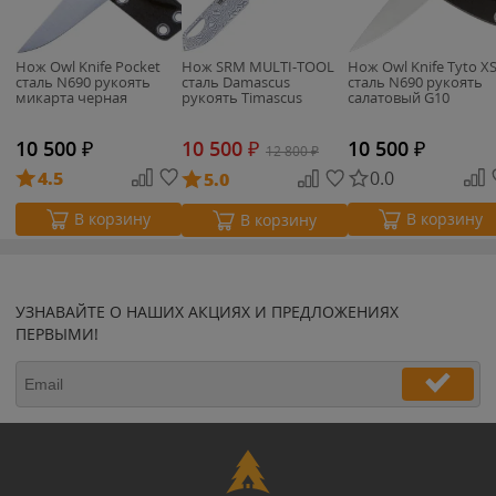
Нож Owl Knife Pocket
Нож SRM MULTI-TOOL
Нож Owl Knife Tyto X
сталь N690 рукоять
сталь Damascus
сталь N690 рукоять
микарта черная
рукоять Timascus
салатовый G10
10 500
₽
10 500
₽
10 500
₽
12 800
₽
4.5
0.0
5.0
В корзину
В корзину
В корзину
УЗНАВАЙТЕ О НАШИХ АКЦИЯХ И ПРЕДЛОЖЕНИЯХ
ПЕРВЫМИ!