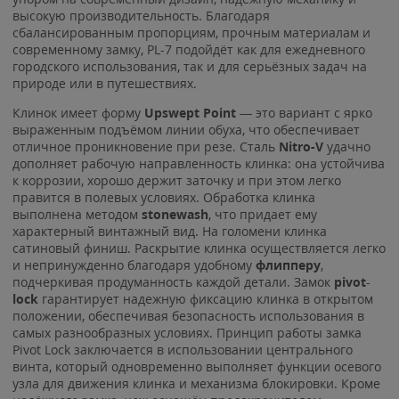
высокую производительность. Благодаря
сбалансированным пропорциям, прочным материалам и
современному замку, PL-7 подойдёт как для ежедневного
городского использования, так и для серьёзных задач на
природе или в путешествиях.
Клинок имеет форму
Upswept Point
— это вариант с ярко
выраженным подъёмом линии обуха, что обеспечивает
отличное проникновение при резе. Сталь
Nitro-V
удачно
дополняет рабочую направленность клинка: она устойчива
к коррозии, хорошо держит заточку и при этом легко
правится в полевых условиях. Обработка клинка
выполнена методом
stonewash
, что придает ему
характерный винтажный вид. На голомени клинка
сатиновый финиш. Раскрытие клинка осуществляется легко
и непринужденно благодаря удобному
флипперу
,
подчеркивая продуманность каждой детали. Замок
pivot
-
lock
гарантирует надежную фиксацию клинка в открытом
положении, обеспечивая безопасность использования в
самых разнообразных условиях. Принцип работы замка
Pivot Lock заключается в использовании центрального
винта, который одновременно выполняет функции осевого
узла для движения клинка и механизма блокировки. Кроме