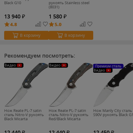
Black G10
рукоять Stainless steel
(8031)
13 940
₽
1 580
₽
4.8
5.0
В корзину
В корзину
Рекомендуем посмотреть:
Видео
Видео
Премиум сталь
Видео
Нож Reate PL-7 satin
Нож Reate PL-7 satin
Нож Manly City сталь
сталь Nitro-V рукоять
сталь Nitro-V рукоять
S90V рукоять Black G
Black Micarta
Red/Black Micarta
12 440
₽
12 440
₽
12 450
₽