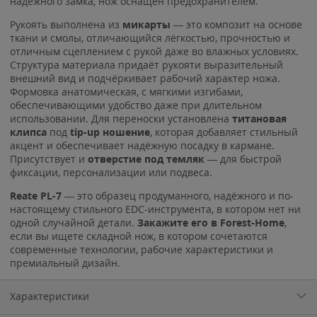
надёжного замка, нож оснащён предохранителем.
Рукоять выполнена из
микарты
— это композит на основе
ткани и смолы, отличающийся лёгкостью, прочностью и
отличным сцеплением с рукой даже во влажных условиях.
Структура материала придаёт рукояти выразительный
внешний вид и подчёркивает рабочий характер ножа.
Формовка анатомическая, с мягкими изгибами,
обеспечивающими удобство даже при длительном
использовании. Для переноски установлена
титановая
клипса
под
tip-up ношение
, которая добавляет стильный
акцент и обеспечивает надёжную посадку в кармане.
Присутствует и
отверстие под темляк
— для быстрой
фиксации, персонализации или подвеса.
Reate PL-7
— это образец продуманного, надёжного и по-
настоящему стильного EDC-инструмента, в котором нет ни
одной случайной детали.
Закажите его в Forest-Home
,
если вы ищете складной нож, в котором сочетаются
современные технологии, рабочие характеристики и
премиальный дизайн.
Характеристики