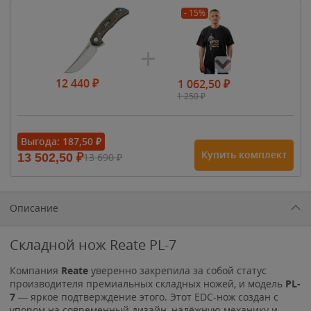
- 15%
12 440
₽
1 062,50
₽
1 250
₽
- 15%
Выгода:
187,50
₽
Купить комплект
13 502,50
₽
13 690
₽
1 615
₽
1 900
₽
1 900
₽
Описание
Складной нож Reate PL-7
Компания
Reate
уверенно закрепила за собой статус
производителя премиальных складных ножей, и модель
PL-
7
— яркое подтверждение этого. Этот EDC-нож создан с
упором на современный дизайн, надёжную механику и