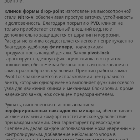
Эвин Ли.
Клинок формы drop-point
изготовлен из высокопрочной
стали
Nitro-V
, обеспечивая простую заточку, устойчивость
и долговечность. Благодаря покрытию
PVD
, клинок не
только приобретает стильный внешний вид, но и
дополнительно защищается от царапин и коррозии.
Раскрытие клинка осуществляется легко и непринужденно
благодаря удобному
флипперу
, подчеркивая
продуманность каждой детали. Замок
pivot
-
lock
гарантирует надежную фиксацию клинка в открытом
положении, обеспечивая безопасность использования в
самых разнообразных условиях. Принцип работы замка
Pivot Lock заключается в использовании центрального
винта, который одновременно выполняет функции осевого
узла для движения клинка и механизма блокировки. Кроме
надёжного замка, нож оснащён предохранителем.
Рукоять, выполненная с использованием
перфорированных накладок из микарты,
обеспечивает
исключительный комфорт и эстетическое удовольствие
при каждом касании. Она гарантирует превосходное
сцепление, делая каждое использование ножа уверенным и
контролируемым. Добавление небольшого упора в