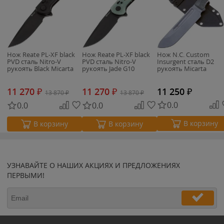
Нож Reate PL-XF black
Нож Reate PL-XF black
Нож N.C. Custom
PVD сталь Nitro-V
PVD сталь Nitro-V
Insurgent сталь D2
рукоять Black Micarta
рукоять Jade G10
рукоять Micarta
11 270
₽
11 270
₽
11 250
₽
13 870
₽
13 870
₽
0.0
0.0
0.0
В корзину
В корзину
В корзину
УЗНАВАЙТЕ О НАШИХ АКЦИЯХ И ПРЕДЛОЖЕНИЯХ
ПЕРВЫМИ!