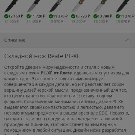
12 160
₽
11 720
₽
11 270
₽
10 790
₽
10 790
₽
11 270
₽
14 960
₽
14 430
₽
13 870
₽
13 290
₽
13 290
₽
13 870
₽
Описание
Складной нож Reate PL-XF
Откройте двери к миру надежности и стиля с новым
складным ножом
PL-XF от Reate
, идеальным спутником для
каждого дня. Этот нож не только символизирует
совершенство в каждой детали, но и представляет собой
вершину дизайнерской мысли, предназначенный для тех,
кто ценит качество, надежность и эстетику в одном
флаконе. Современный минималистичный дизайн PL-XF
выделяется своей компактностью и легкостью, делая его
незаменимым предметом в вашем арсенале EDC. Неважно,
находитесь ли вы в городе или наслаждаетесь тишиной
природы на пикнике, этот нож станет вашим верным
помощником в любой ситуации. Дизайн ножа разработал