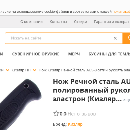
гласие на использование cookie-файлов в соответствии с нашей
политико
О компании
Контакты
Скидки
Гарантия и возврат
КИ
СУВЕНИРНОЕ ОРУЖИЕ
МЕРЧ
БУСИНЫ ДЛЯ ТЕМЛ
ожи
Кизляр ПП
Нож Кизляр Речной сталь AUS-8 сатин рукоять эла
Нож Речной сталь AU
полированный руко
эластрон (Кизляр...
ещ
0.0
Нет отзывов
•
Бренд: 
Кизляр