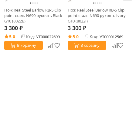
Нож Real Steel Barlow RB-5 Clip
Нож Real Steel Barlow RB-5 Clip
Но
point сталь N690 рукоять Black
point сталь N690 рукоять Ivory
9C
G10 (8022B)
G10 (8022I)
3 300
3 300
3
₽
₽
5.0
Код:
5.0
Код:
УТ000022699
УТ000012569
В корзину
В корзину