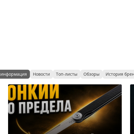
 информация
Новости
Топ-листы
Обзоры
История бре