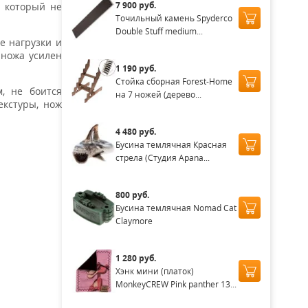
7 900 руб.
, который не
Точильный камень Spyderco
Double Stuff medium...
е нагрузки и
 ножа усилен
1 190 руб.
Стойка сборная Forest-Home
, не боится
на 7 ножей (дерево...
екстуры, нож
4 480 руб.
Бусина темлячная Красная
стрела (Студия Apana...
800 руб.
Бусина темлячная Nomad Cat
Claymore
1 280 руб.
Хэнк мини (платок)
MonkeyCREW Pink panther 13...