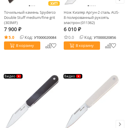
ХИТ!
Точильный камень Spyderco
Нож Кизляр Аргун-2 сталь AUS-
Но
Double Stuff medium/fine grit
8 полированный рукоять
че
(303MF)
эластрон (011362)
Че
7 900
6 010
2
₽
₽
5.0
Код:
0.0
Код:
УТ000020084
УТ000020856
В корзину
В корзину
Видео
Видео