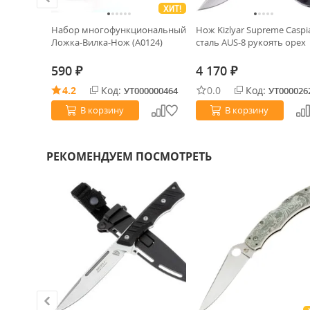
ХИТ!
сталь
Набор многофункциональный
Нож Kizlyar Supreme Caspi
ь
Ложка-Вилка-Нож (А0124)
сталь AUS-8 рукоять орех
06)
590
4 170
₽
₽
4.2
Код:
0.0
Код:
0029501
УТ000000464
УТ000026
В корзину
В корзину
РЕКОМЕНДУЕМ ПОСМОТРЕТЬ