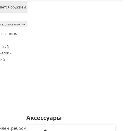
ляется оружием
→
и к описанию
ированным
м
очный
ческий,
чий
Аксессуары
илен ребром