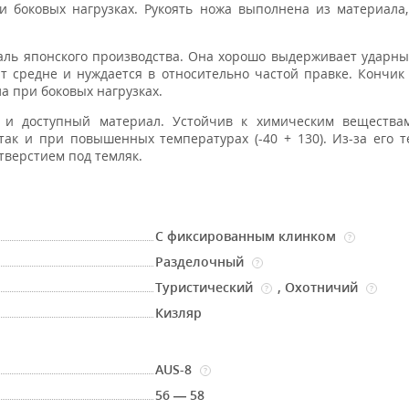
при боковых нагрузках. Рукоять ножа выполнена из материала
ль японского производства. Она хорошо выдерживает ударны
ит средне и нуждается в относительно частой правке. Кончик
ла при боковых нагрузках.
й и доступный материал. Устойчив к химическим веществам
 так и при повышенных температурах (-40 + 130). Из-за его т
тверстием под темляк.
С фиксированным клинком
?
Разделочный
?
Туристический
,
Охотничий
?
?
Кизляр
AUS-8
?
56 — 58