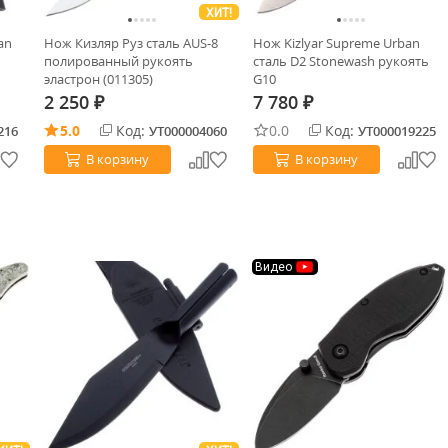
ХИТ!
an
Нож Кизляр Руз сталь AUS-8
Нож Kizlyar Supreme Urban
полированный рукоять
сталь D2 Stonewash рукоять
эластрон (011305)
G10
2 250
7 780
₽
₽
5.0
Код:
0.0
Код:
216
УТ000004060
УТ000019225
В корзину
В корзину
Видео