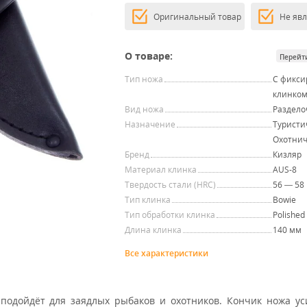
Оригинальный товар
Не яв
О товаре:
Перейт
Тип ножа
С фикс
клинко
Вид ножа
Раздел
Назначение
Туристи
Охотни
Бренд
Кизляр
Материал клинка
AUS-8
Твердость стали (HRC)
56 — 58
Тип клинка
Bowie
Тип обработки клинка
Polished
Длина клинка
140 мм
Все характеристики
одойдёт для заядлых рыбаков и охотников. Кончик ножа ус