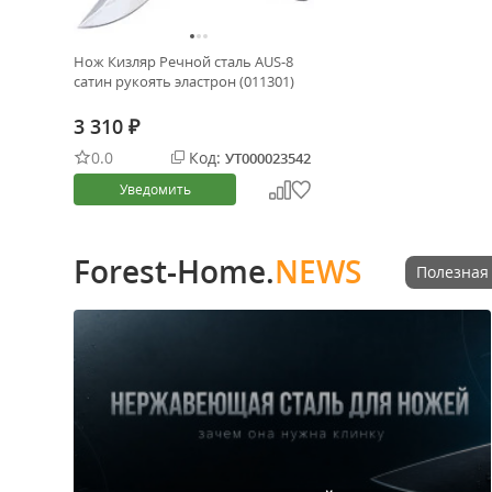
Нож Кизляр Речной сталь AUS-8
сатин рукоять эластрон (011301)
3 310
₽
0.0
Код:
УТ000023542
Уведомить
Forest-Home.
NEWS
Полезная