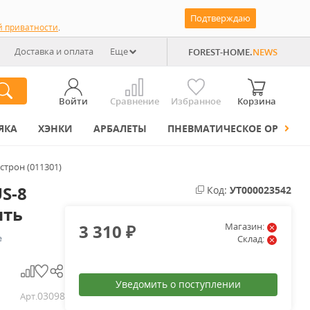
Подтверждаю
й приватности
.
Доставка и оплата
Еще
FOREST-HOME.
NEWS
Войти
Сравнение
Избранное
Корзина
ЯКА
ХЭНКИ
АРБАЛЕТЫ
ПНЕВМАТИЧЕСКОЕ ОРУЖИЕ
строн (011301)
S-8
Код:
УТ000023542
ять
3 310
Магазин:
₽
е
Склад:
Уведомить о поступлении
03098
Арт.