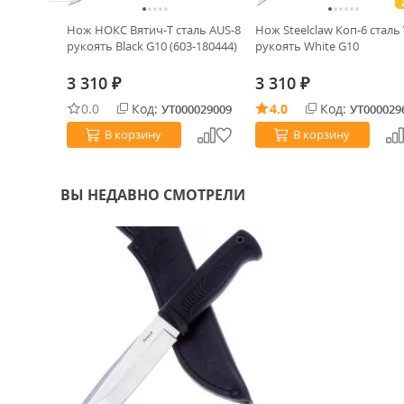
ХИТ!
lackwash
Нож НОКС Вятич-Т сталь AUS-8
Нож Steelclaw Коп-6 сталь
ack FRN
рукоять Black G10 (603-180444)
рукоять White G10
3 310
3 310
₽
₽
0.0
Код:
4.0
Код:
0025333
УТ000029009
УТ000029
В корзину
В корзину
ВЫ НЕДАВНО СМОТРЕЛИ