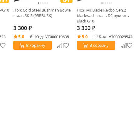
ХИТ!
ХИТ!
 VG10
Нож Cold Steel Bushman Bowie
Нож Mr.Blade Rexbo Gen.2
сталь SK-5 (95BBUSK)
blackwash сталь D2 рукоять
Black G10
3 300
3 300
₽
₽
5.0
Код:
5.0
Код:
623
УТ000019638
УТ000029542
В корзину
В корзину