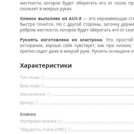
жесткости, которое будет оберегать его от скола 
скользит в мокрых руках.
Клинок выполнен из AUS-8
— это нержавеющая ста
быстро точится. Но с другой стороны, заточку держ
ребром жесткости, которое будет оберегать его от ско
Рукоять
изготовлена из эластрона
. Это просто
истирания, хорошо себя чувствует, как при низких,
крепко сидит даже в мокрой руке. Рукоять оснащена о
Характеристики
Тип ножа
?
Вид ножа
?
Назначение
?
Бренд
?
Клинок
Материал клинка
?
Твердость стали (HRC)
?