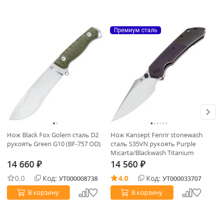
Премиум сталь
Нож Black Fox Golem сталь D2
Нож Kansept Fenrir stonewash
Но
рукоять Green G10 (BF-757 OD)
сталь S35VN рукоять Purple
ст
Micarta/Blackwash Titanium
Mi
14 660
14 560
1
₽
₽
0.0
Код:
4.0
Код:
УТ000008738
УТ000033707
В корзину
В корзину