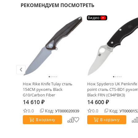
РЕКОМЕНДУЕМ ПОСМОТРЕТЬ
Видео
ntoku 7''
Нож Rike Knife Tulay сталь
Нож Spyderco UK Penknife
asucus
154CM рукоять Black
point сталь CTS-BD1 рукоя
Wood (QS-
G10/Carbon Fiber
Black FRN (C94PBK3)
14 610
14 600
₽
₽
0.0
Код:
0.0
Код:
0015988
УТ000020939
УТ000015
В корзину
В корзину