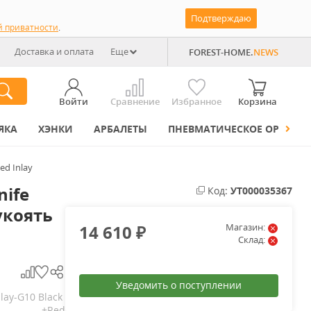
Подтверждаю
й приватности
.
Доставка и оплата
Еще
FOREST-HOME.
NEWS
Войти
Сравнение
Избранное
Корзина
ЯКА
ХЭНКИ
АРБАЛЕТЫ
ПНЕВМАТИЧЕСКОЕ ОРУЖИЕ
ed Inlay
nife
Код:
УТ000035367
укоять
14 610
Магазин:
₽
Склад:
Уведомить о поступлении
lay-G10 Black 
+Red