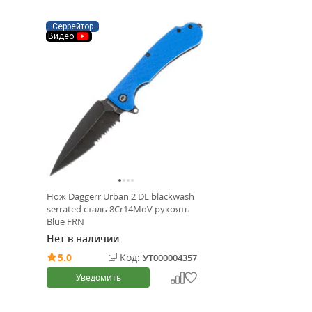
Серрейтор
Видео
Нож Daggerr Urban 2 DL blackwash
serrated сталь 8Cr14MoV рукоять
Blue FRN
Нет в наличии
5.0
Код:
УТ000004357
Уведомить