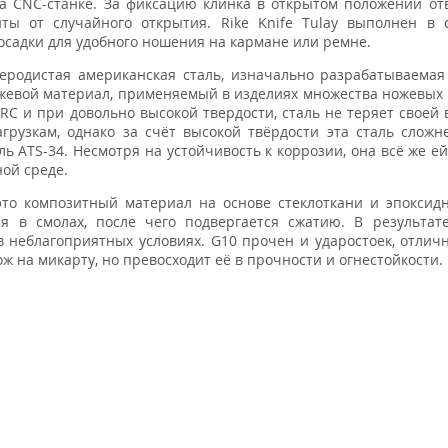
на CNC-станке. За фиксацию клинка в открытом положении от
иты от случайного открытия. Rike Knife Tulay выполнен в
осадки для удобного ношения на кармане или ремне.
еродистая американская сталь, изначально разрабатываемая
жевой материал, применяемый в изделиях множества ножевых
RC и при довольно высокой твердости, сталь не теряет своей в
рузкам, однако за счёт высокой твёрдости эта сталь сложн
ь ATS-34. Несмотря на устойчивость к коррозии, она всё же е
ной среде.
то композитный материал на основе стеклоткани и эпоксид
я в смолах, после чего подвергается сжатию. В результат
 неблагоприятных условиях. G10 прочен и ударостоек, отлич
ж на микарту, но превосходит её в прочности и огнестойкости.