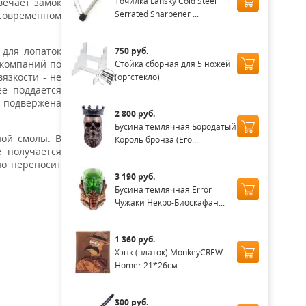
Точилка Lansky Cold Steel
вечает замок
Serrated Sharpener ...
 современном
 для лопаток
750 руб.
 компаний по
Стойка сборная для 5 ножей
язкости - не
(оргстекло)
ее поддаётся
й подвержена
2 800 руб.
Бусина темлячная Бородатый
ной смолы. В
Король бронза (Его...
е получается
но переносит
3 190 руб.
Бусина темлячная Error
Чужаки Некро-Биоскафан...
1 360 руб.
Хэнк (платок) MonkeyCREW
Homer 21*26см
300 руб.