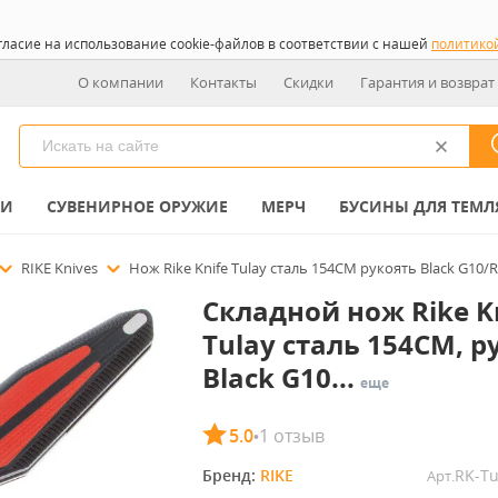
гласие на использование cookie-файлов в соответствии с нашей
политико
О компании
Контакты
Скидки
Гарантия и возврат
КИ
СУВЕНИРНОЕ ОРУЖИЕ
МЕРЧ
БУСИНЫ ДЛЯ ТЕМЛ
RIKE Knives
Нож Rike Knife Tulay сталь 154CM рукоять Black G10/R
Складной нож Rike K
Tulay сталь 154CM, р
Black G10...
еще
5.0
1 отзыв
•
Бренд: 
RIKE
RK-Tu
Арт.