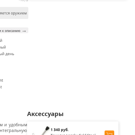
ляется оружием
→
и к описанию
ой
ный
ый день
nt
t
Аксессуары
ем и удобным
1 340 руб.
нтегральную