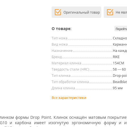
Оригинальный товар
Не яв
О товаре:
Перейт
Тип ножа
Складн
Вид ножа
Карман
Назначение
На кажд
Бренд
RIKE
Материал клинка
154CM
Твердость стали (HRC)
58 — 60
Тип клинка
Drop-poi
Тип обработки клинка
Beadblas
Длина клинка
95 мм
Все характеристики
линком формы Drop Point. Клинок оснащён матовым покрыти
 G10 и карбона имеет изогнутую эргономичную форму и и