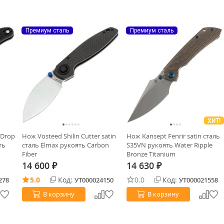
Премиум сталь
Премиум сталь
ХИТ!
 Drop
Нож Vosteed Shilin Cutter satin
Нож Kansept Fenrir satin сталь
ть
сталь Elmax рукоять Carbon
S35VN рукоять Water Ripple
Fiber
Bronze Titanium
14 600
14 630
₽
₽
5.0
Код:
0.0
Код:
278
УТ000024150
УТ000021558
В корзину
В корзину