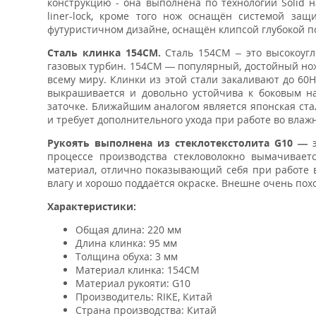
конструкцию - она выполнена по технологии Solid 
liner-lock, кроме того нож оснащён системой защ
футуристичном дизайне, оснащён клипсой глубокой п
Сталь клинка 154CM.
Сталь 154CM – это высокоугл
газовых турбин. 154CM — популярный, достойный но
всему миру. Клинки из этой стали закаливают до 60H
выкрашивается и довольно устойчива к боковым наг
заточке. Ближайшим аналогом является японская стал
и требует дополнительного ухода при работе во влаж
Рукоять выполнена из стеклотекстолита G10 —
э
процессе производства стекловолокно вымачиваетс
материал, отлично показывающий себя при работе в
влагу и хорошо поддаётся окраске. Внешне очень похо
Характеристики:
Общая длина: 220 мм
Длина клинка: 95 мм
Толщина обуха: 3 мм
Материал клинка: 154CM
Материал рукояти: G10
Производитель: RIKE, Китай
Страна производства: Китай