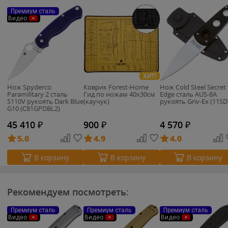
Премиум сталь
Видео
ХИТ!
Нож Spyderco
Коврик Forest-Home
Нож Cold Steel Secret
Paramilitary 2 сталь
Гид по ножам 40х30см
Edge сталь AUS-8A
S110V рукоять Dark Blue
(каучук)
рукоять Griv-Ex (11SD
G10 (C81GPDBL2)
45 410
₽
900
₽
4 570
₽
5.0
4.9
4.0
В корзину
В корзину
В корзину
Рекомендуем посмотреть:
Премиум сталь
Премиум сталь
Премиум сталь
Видео
Видео
Видео