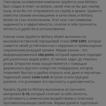
Глессером, основателем компании Spyderco, нож Military
был создан в ответ на вопрос, какой нож он бы дал своему
сыну, если бы тот отправлялся на службу в армии. Spyderco
известна своими инновациями и качеством, и Military
Model не стал исключением. Этот нож стал символом
надежности и эффективности, сочетая в себе прочность,
легкость и удобство в использовании.
Клинок ножа Spyderco Military Model выполнен из
высококачественной порошковой стали
CPM S30V
, которая
славится своей устойчивостью к коррозии и превосходным
сохранением режущей кромки. Форма клинка - это
модифицированный
clip-point
, который идеально подходит
для различных видов работ, от мелких задач до тяжелых
резов. Открытие ножа осуществляется с помощью
фирменного круглого отверстия спайдерхола, которое
позволяет быстро и удобно открыть нож, даже в перчатках.
Надежный замок
Liner-Lock
встроен в конструкцию
рукояти, что усиливает его прочность и долговечность.
Рукоять Spyderco Military выполнена из прочного
материала
G-10
, который сочетает в себе легкость,
устойчивость к химическим воздействиям и отличные
противоскользящие свойства. Форма рукояти тщательно