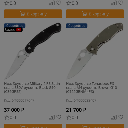
0.0
0.0
В корзину
В корзину
Серрейтор
Серрейтор
Видео
Нож Spyderco Military 2 PS Satin
Нож Spyderco Tenacious PS
сталь S30V рукоять Black G10
сталь M4 рукоять Brown G10
(C36GPS2)
(C122GBNM4PS)
Код: УТ000017647
Код: УТ000033407
37 000
₽
21 700
₽
0.0
0.0