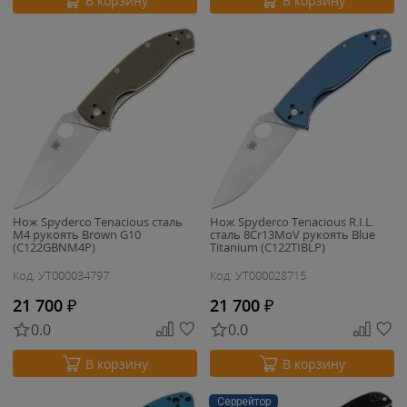
В корзину
В корзину
Нож Spyderco Tenacious сталь
Нож Spyderco Tenacious R.I.L.
M4 рукоять Brown G10
сталь 8Cr13MoV рукоять Blue
(C122GBNM4P)
Titanium (C122TIBLP)
Код: УТ000034797
Код: УТ000028715
21 700
₽
21 700
₽
0.0
0.0
В корзину
В корзину
Серрейтор