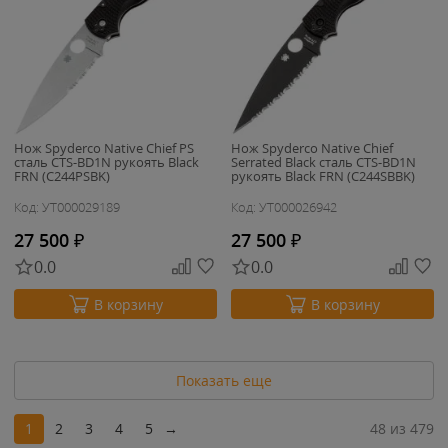
Нож Spyderco Native Chief PS
Нож Spyderco Native Chief
сталь CTS-BD1N рукоять Black
Serrated Black сталь CTS-BD1N
FRN (C244PSBK)
рукоять Black FRN (C244SBBK)
Код: УТ000029189
Код: УТ000026942
27 500
₽
27 500
₽
0.0
0.0
В корзину
В корзину
Показать еще
1
2
3
4
5
→
48 из 479