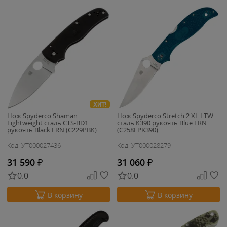
ХИТ!
Нож Spyderco Shaman
Нож Spyderco Stretch 2 XL LTW
Lightweight сталь CTS-BD1
сталь K390 рукоять Blue FRN
рукоять Black FRN (C229PBK)
(C258FPK390)
Код: УТ000027436
Код: УТ000028279
31 590
₽
31 060
₽
0.0
0.0
В корзину
В корзину