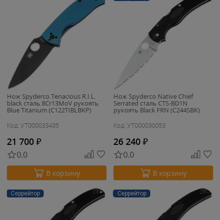
Нож Spyderco Tenacious R.I.L.
Нож Spyderco Native Chief
black сталь 8Cr13MoV рукоять
Serrated сталь CTS-BD1N
Blue Titanium (C122TIBLBKP)
рукоять Black FRN (C244SBK)
Код: УТ000033435
Код: УТ000030053
21 700
₽
26 240
₽
0.0
0.0
В корзину
В корзину
Серрейтор
Серрейтор