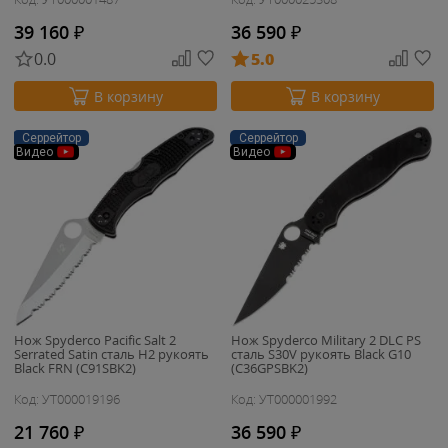
39 160
₽
36 590
₽
0.0
5.0
В корзину
В корзину
Серрейтор
Серрейтор
Видео
Видео
Нож Spyderco Pacific Salt 2
Нож Spyderco Military 2 DLC PS
Serrated Satin сталь H2 рукоять
сталь S30V рукоять Black G10
Black FRN (C91SBK2)
(C36GPSBK2)
Код: УТ000019196
Код: УТ000001992
21 760
₽
36 590
₽