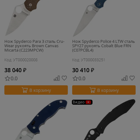
Нож Spyderco Para 3 сталь Cru-
Нож Spyderco Police 4 LTW сталь
Wear рукоять Brown Canvas
SPY27 рукоять Cobalt Blue FRN
Micarta (C223MPCW)
(C07PCBL4)
Код: УТ000020008
Код: УТ000033251
38 040
₽
30 410
₽
0.0
0.0
В корзину
В корзину
Видео