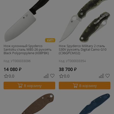
ХИТ!
Нож кухонный Spyderco
Нож Spyderco Military 2 сталь
Santoku сталь MBS-26 рукоять
S30V рукоять Digital Camo G10
Black Polypropylene (K08PBK)
(C36GPCMO2)
Код: УТ000033096
Код: УТ000033354
14 080
₽
38 700
₽
0.0
0.0
В корзину
В корзину