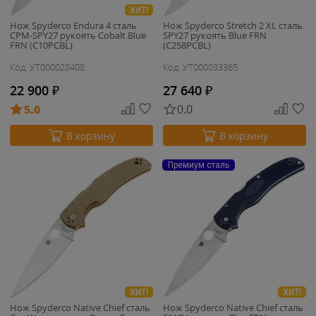
ХИТ!
Нож Spyderco Endura 4 сталь
Нож Spyderco Stretch 2 XL сталь
CPM-SPY27 рукоять Cobalt Blue
SPY27 рукоять Blue FRN
FRN (C10PCBL)
(C258PCBL)
Код: УТ000028408
Код: УТ000033365
22 900
₽
27 640
₽
5.0
0.0
В корзину
В корзину
Премиум сталь
ХИТ!
ХИТ!
Нож Spyderco Native Chief сталь
Нож Spyderco Native Chief сталь