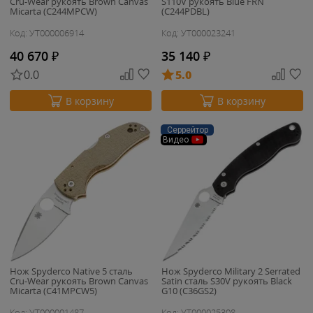
Cru-Wear рукоять Brown Canvas
S110V рукоять Blue FRN
Micarta (C244MPCW)
(C244PDBL)
Код: УТ000006914
Код: УТ000023241
40 670
₽
35 140
₽
0.0
5.0
В корзину
В корзину
Серрейтор
Видео
Нож Spyderco Native 5 сталь
Нож Spyderco Military 2 Serrated
Cru-Wear рукоять Brown Canvas
Satin сталь S30V рукоять Black
Micarta (C41MPCW5)
G10 (C36GS2)
Код: УТ000001487
Код: УТ000025308