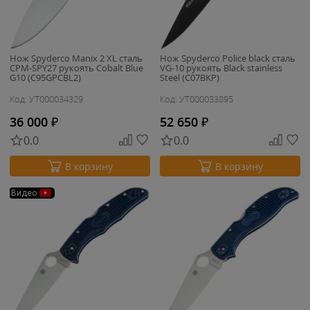
Нож Spyderco Manix 2 XL сталь
Нож Spyderco Police black сталь
CPM-SPY27 рукоять Cobalt Blue
VG-10 рукоять Black stainless
G10 (C95GPCBL2)
Steel (C07BKP)
Код: УТ000034329
Код: УТ000033895
36 000
₽
52 650
₽
0.0
0.0
В корзину
В корзину
Видео