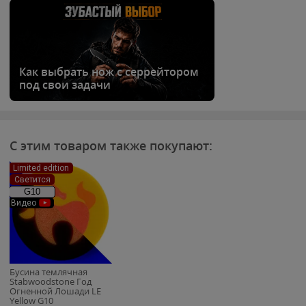
Как выбрать нож с серрейтором
под свои задачи
С этим товаром также покупают:
Limited edition
Светится
G10
Видео
Бусина темлячная
Stabwoodstone Год
Огненной Лошади LE
Yellow G10