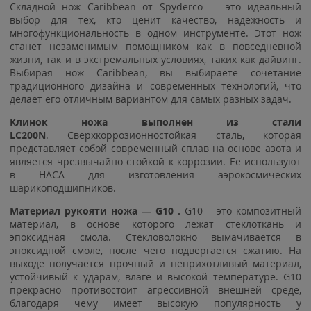
Складной нож Caribbean от Spyderco — это идеальный
выбор для тех, кто ценит качество, надёжность и
многофункциональность в одном инструменте. Этот нож
станет незаменимым помощником как в повседневной
жизни, так и в экстремальных условиях, таких как дайвинг.
Выбирая нож Caribbean, вы выбираете сочетание
традиционного дизайна и современных технологий, что
делает его отличным вариантом для самых разных задач.
Клинок ножа выполнен из стали
LC200N
.
Сверхкоррозионностойкая сталь, которая
представляет собой современный сплав на основе азота и
является чрезвычайно стойкой к коррозии. Ее используют
в НАСА для изготовления аэрокосмических
шарикоподшипников.
Материал рукояти ножа — G10
.
G10 – это композитный
материал, в основе которого лежат стеклоткань и
эпоксидная смола. Стекловолокно вымачивается в
эпоксидной смоле, после чего подвергается сжатию. На
выходе получается прочный и неприхотливый материал,
устойчивый к ударам, влаге и высокой температуре. G10
прекрасно противостоит агрессивной внешней среде,
благодаря чему имеет высокую популярность у