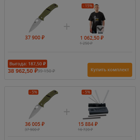
- 15%
37 900
₽
1 062,50
₽
1 250
₽
- 15%
Выгода:
187,50
₽
Купить комплект
38 962,50
₽
39 150
₽
1 615
₽
1 900
₽
1 900
₽
- 5%
- 5%
36 005
₽
15 884
₽
37 900
₽
16 720
₽