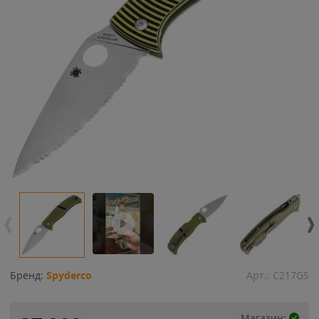
Бренд:
Spyderco
Арт.:
C217GS
Магазин: