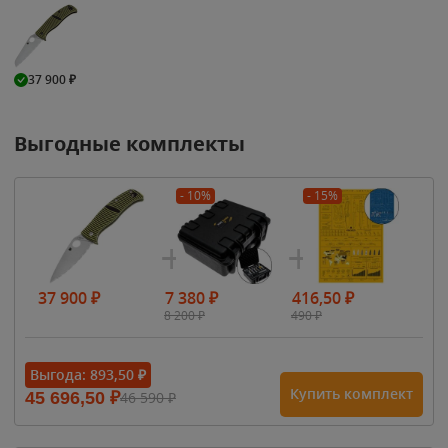
37 900
₽
Выгодные комплекты
- 10%
- 15%
37 900
₽
7 380
₽
416,50
₽
8 200
₽
490
₽
Выгода:
893,50
₽
Купить комплект
45 696,50
₽
46 590
₽