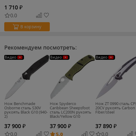
1 710
₽
0.0
В корзину
Рекомендуем посмотреть:
Видео
Видео
Видео
Нож Benchmade
Нож Spyderco
Нож ZT 0990 сталь C
Osborne сталь S30V
Caribbean Sheepsfoot
20CV рукоять Carbon
рукоять Black G10 (940-
сталь LC200N рукоять
Fiber/steel
2)
Black/Yellow G10
(C217GSSF)
37 900
₽
37 900
₽
37 890
₽
0.0
5.0
0.0