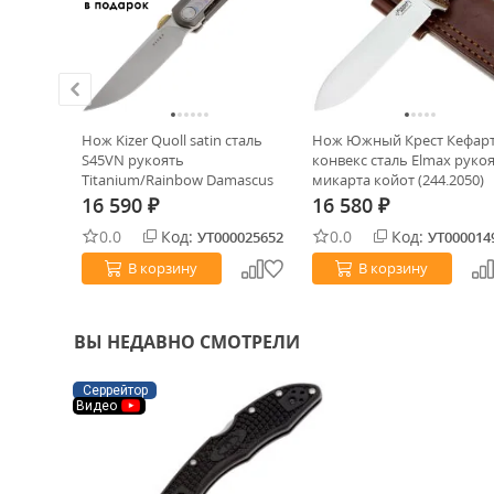
 Trapper
Нож Kizer Quoll satin сталь
Нож Южный Крест Кефар
0 рукоять
S45VN рукоять
конвекс сталь Elmax руко
Titanium/Rainbow Damascus
микарта койот (244.2050)
16 590
16 580
₽
₽
0.0
Код:
0.0
Код:
0028421
УТ000025652
УТ000014
В корзину
В корзину
ВЫ НЕДАВНО СМОТРЕЛИ
Серрейтор
Видео