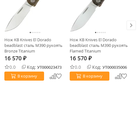
Нож KB Knives El Dorado
Нож KB Knives El Dorado
Но
beadblast сталь M390 рукоять
beadblast сталь M390 рукоять
ст
Bronze Titanium
Flamed Titanium
Ti
16 570
16 570
1
₽
₽
0.0
Код:
0.0
Код:
УТ000023473
УТ000035006
В корзину
В корзину