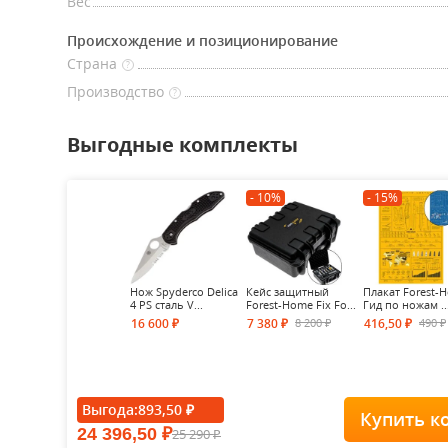
Вес
Происхождение и позиционирование
Страна
?
Производство
?
Выгодные комплекты
- 10%
- 15%
Нож Spyderco Delica
Кейс защитный
Плакат Forest-
4 PS сталь V...
Forest-Home Fix Fo...
Гид по ножам ..
8 200
490
16 600
7 380
416,50
₽
₽
₽
₽
₽
Выгода:
893,50
₽
Купить к
24 396,50
25 290
₽
₽