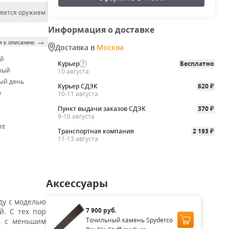
ляется оружием
Информация о доставке
→
и к описанию
Доставка в
Москва
ой
Курьер
Бесплатно
ный
10 августа
ый день
Курьер СДЭК
620
₽
o
10-11 августа
Пункт выдачи заказов СДЭК
370
₽
9-10 августа
nt
Транспортная компания
2 193
₽
11-13 августа
Аксессуары
ду с моделью
7 900 руб.
й. С тех пор
Точильный камень Spyderco
ль с меньшим