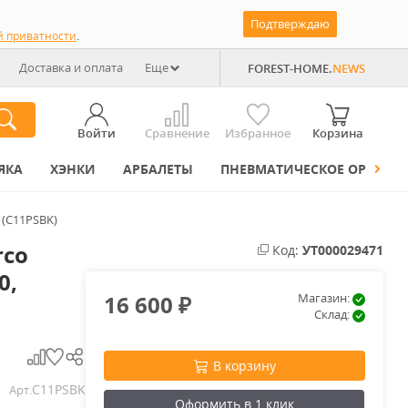
Подтверждаю
й приватности
.
Доставка и оплата
Еще
FOREST-HOME.
NEWS
Войти
Сравнение
Избранное
Корзина
ЯКА
ХЭНКИ
АРБАЛЕТЫ
ПНЕВМАТИЧЕСКОЕ ОРУЖИЕ
 (C11PSBK)
rco
Код:
УТ000029471
0,
16 600
Магазин:
₽
Склад:
В корзину
C11PSBK
Арт.
Оформить в 1 клик