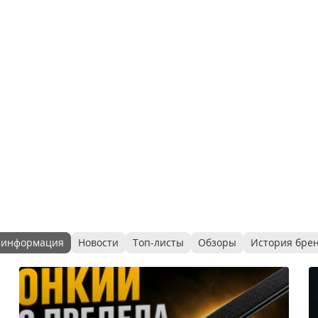
 информация
Новости
Топ-листы
Обзоры
История бре