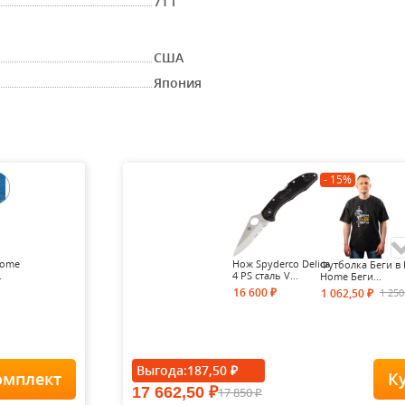
71 г
США
Япония
- 15%
Home
Нож Spyderco Delica
Футболка Беги в 
.
4 PS сталь V...
Home Беги...
16 600
1 25
1 062,50
₽
₽
- 15%
Выгода:
187,50
₽
омплект
К
17 662,50
17 850
₽
Футболка Forest-
₽