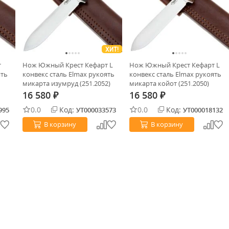
ХИТ!
т
Нож Южный Крест Кефарт L
Нож Южный Крест Кефарт L
ять
конвекс сталь Elmax рукоять
конвекс сталь Elmax рукоять
микарта изумруд (251.2052)
микарта койот (251.2050)
16 580
16 580
₽
₽
0.0
Код:
0.0
Код:
995
УТ000033573
УТ000018132
В корзину
В корзину