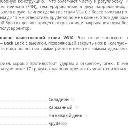
борную конструкцию. , что облегчает чистку и регулировку.
ом нейлона (FRN), текстурированные в двух направлениях,
льзила в руке. Клинок сделан из стали VG-10 с более толстым п
м до 13 мм отверстием Spyderco hole на клинке. Упор для бол
ой бронзы делают процесс открывания и закрывания ножа бо
 полусеррейтор.
очень качественной
стали VG10
. Это сплав японского п
 —
Back Lock
с выемкой, позволяющей закрыть нож в «слепую»
ять ножа полностью симметрична и вместе с замком идеально 
иал, хорошо противостоит ударам и открытому огню. К ми
атуре ниже 17 градусов, ударная прочность может снизиться.
Складной
?
Карманный
?
На каждый день
?
Spyderco