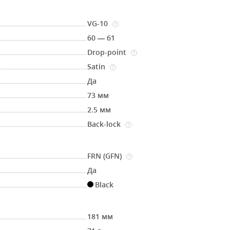
VG-10
?
60 — 61
Drop-point
?
Satin
?
Да
73 мм
2.5 мм
Back-lock
?
FRN (GFN)
?
Да
Black
181 мм