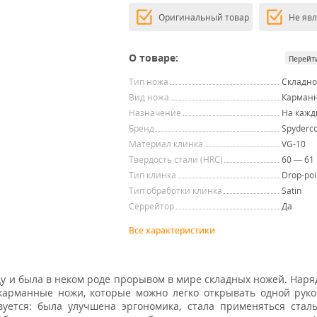
Оригинальный товар
Не яв
О товаре:
Перейт
Тип ножа
Складн
Вид ножа
Карман
Назначение
На кажд
Бренд
Spyderc
Материал клинка
VG-10
Твердость стали (HRC)
60 — 61
Тип клинка
Drop-poi
Тип обработки клинка
Satin
Серрейтор
Да
Все характеристики
ду и была в неком роде прорывом в мире складных ножей. Наря
карманные ножи, которые можно легко открывать одной руко
вуется: была улучшена эргономика, стала применяться ста