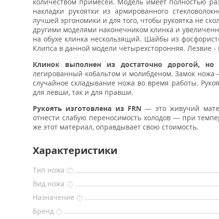
количеством примесей. Модель имеет полностью раз
накладки рукоятки из армированного стекловолокн
лучшей эргономики и для того, чтобы рукоятка не ско
другими моделями наконечником клинка и увеличенны
на обухе клинка нескользящий. Шайбы из фосфорист
Клипса в данной модели четырехсторонняя. Лезвие -
Клинок выполнен из достаточно дорогой, но 
легированный кобальтом и молибденом. Замок ножа
случайное складывание ножа во время работы. Руко
для левши, так и для правши.
Рукоять изготовлена из FRN
— это живучий матер
отнести слабую переносимость холодов — при темпер
же этот материал, оправдывает свою стоимость.
Характеристики
Тип ножа
?
Вид ножа
?
Назначение
?
Бренд
?