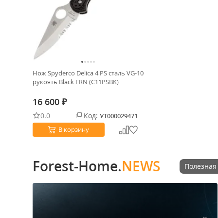
Нож Spyderco Delica 4 PS сталь VG-10
рукоять Black FRN (C11PSBK)
16 600
₽
0.0
Код:
УТ000029471
В корзину
Forest-Home.
NEWS
Полезная