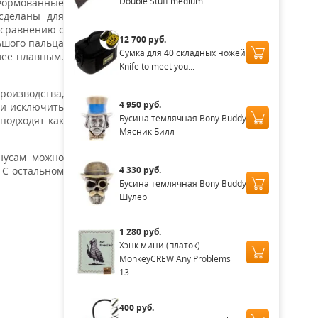
Double Stuff medium...
 Формованные
 сделаны для
о сравнению с
12 700 руб.
ьшого пальца
Сумка для 40 складных ножей
лее плавным.
Knife to meet you...
роизводства,
4 950 руб.
 и исключить
Бусина темлячная Bony Buddy
подходят как
Мясник Билл
нусам можно
4 330 руб.
 С остальном
Бусина темлячная Bony Buddy
Шулер
1 280 руб.
Хэнк мини (платок)
MonkeyCREW Any Problems
13...
400 руб.