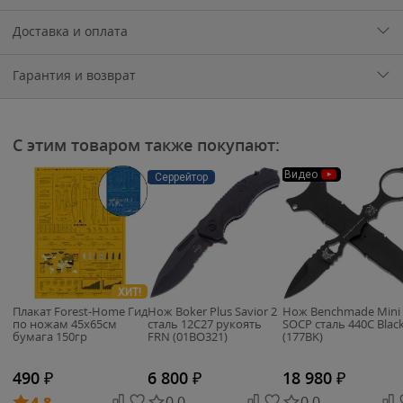
Доставка и оплата
Гарантия и возврат
С этим товаром также покупают:
Видео
Серрейтор
ХИТ!
Плакат Forest-Home Гид
Нож Boker Plus Savior 2
Нож Benchmade Mini
по ножам 45х65см
сталь 12C27 рукоять
SOCP сталь 440C Blac
бумага 150гр
FRN (01BO321)
(177BK)
490
₽
6 800
₽
18 980
₽
4.8
0.0
0.0