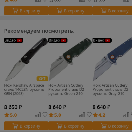
В корзину
В корзину
В корзину
Рекомендуем посмотреть:
Видео
Видео
Видео
ХИТ!
Нож Kershaw Airspace
Нож Artisan Cutlery
Нож Artisan Cutlery
cталь 14C28N рукоять
Proponent сталь D2
Proponent сталь D2
GRN (2063)
рукоять Green G10
рукоять Gray G10
8 650
₽
8 640
₽
8 640
₽
5.0
5.0
4.2
В корзину
В корзину
В корзину