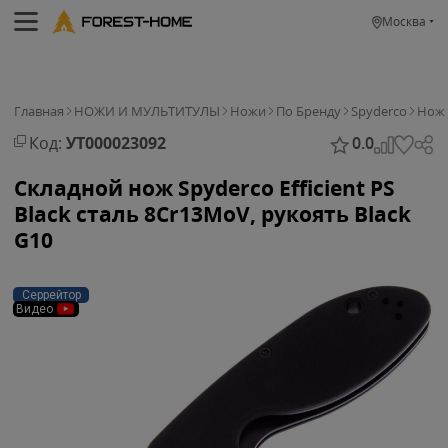
Москва
Главная
НОЖИ И МУЛЬТИТУЛЫ
Ножи
По Бренду
Spyderco
Нож 
Код:
УТ000023092
0.0
Складной нож Spyderco Efficient PS
Black сталь 8Cr13MoV, рукоять Black
G10
Серрейтор
Видео