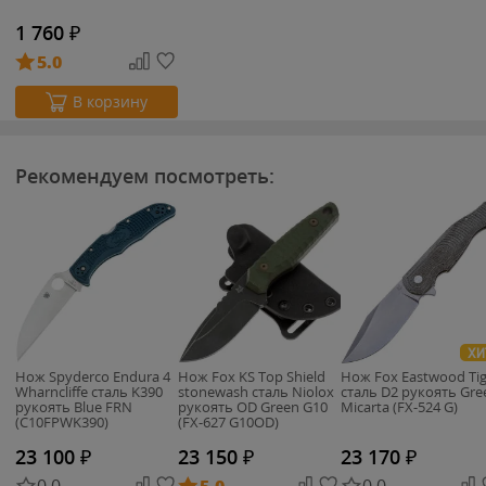
1 760
₽
5.0
В корзину
Рекомендуем посмотреть:
ХИ
Нож Spyderco Endura 4
Нож Fox KS Top Shield
Нож Fox Eastwood Tig
Wharncliffe сталь K390
stonewash сталь Niolox
сталь D2 рукоять Gre
рукоять Blue FRN
рукоять OD Green G10
Micarta (FX-524 G)
(C10FPWK390)
(FX-627 G10OD)
23 100
₽
23 150
₽
23 170
₽
0.0
5.0
0.0