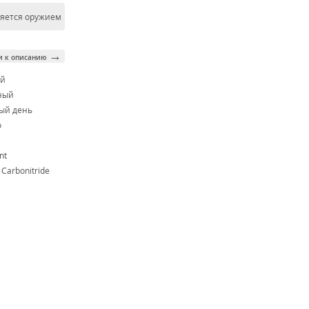
ляется оружием
→
и к описанию
ой
ный
ый день
o
nt
 Carbonitride