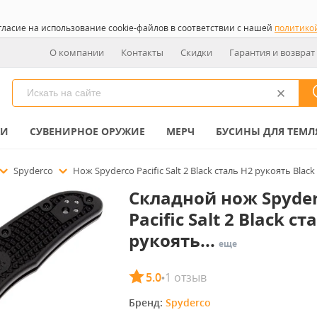
гласие на использование cookie-файлов в соответствии с нашей
политико
О компании
Контакты
Скидки
Гарантия и возврат
КИ
СУВЕНИРНОЕ ОРУЖИЕ
МЕРЧ
БУСИНЫ ДЛЯ ТЕМЛ
Spyderco
Нож Spyderco Pacific Salt 2 Black сталь H2 рукоять Blac
Складной нож Spyde
Pacific Salt 2 Black ст
рукоять...
еще
5.0
1 отзыв
•
Бренд: 
Spyderco