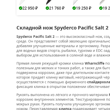
22 950
21 760
19 250
19 
₽
₽
₽
Складной нож Spyderco Pacific Salt 2
Spyderco Pacific Salt 2
— это высококлассный нож, соз
среде. Он представляет собой эволюцию оригинальн
добавляя улучшенные материалы и эргономику. Раз
для водных видов спорта, рыбалки, туризма и EDC-за
выбором для использования в соленой воде и влажно
Прямая линия режущей кромки клинка
Wharncliffe
по
полезным для мелких и тонких работ, а также для бы
подвержена коррозии, даже при длительном контакте
которое придаёт клинку матовый, неотражающий чёрн
осуществляется с помощью фирменного
спайдерхол
фиксация клинка в открытом положении обеспечивае
Рукоять выполнена из лёгкого и прочного материала
коррозию внутренних элементов. Текстурировання п
мокрых руках. Рукоять получила улучшенную эргоно
ножом. Переставляемая
клипса
поддерживает четыре