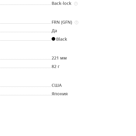
Back-lock
?
FRN (GFN)
?
Да
Black
221 мм
82 г
США
Япония