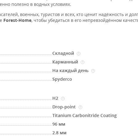
бенно полезно в водных условиях.
ателей, военных, туристов и всех, кто ценит надёжность и дол
не
Forest-Home
, чтобы убедиться в его непревзойдённом качест
Складной
?
Карманный
?
На каждый день
?
Spyderco
H2
?
Drop-point
?
Titanium Carbonitride Coating
96 мм
2.8 мм