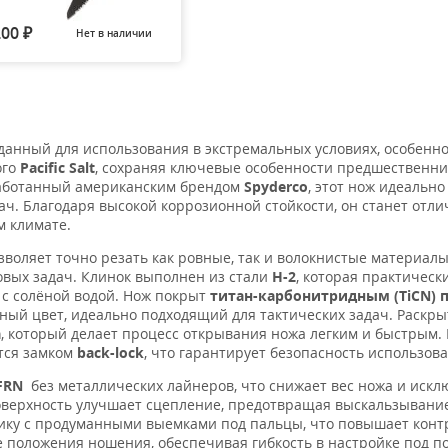
200
Нет в наличии
Нет в наличии
Нет в наличии
Нет в н
₽
данный для использования в экстремальных условиях, особенно
ого
Pacific Salt
, сохраняя ключевые особенности предшественни
работанный американским брендом
Spyderco
, этот нож идеально
дач. Благодаря высокой коррозионной стойкости, он станет отл
м климате.
зволяет точно резать как ровные, так и волокнистые материалы,
товых задач. Клинок выполнен из стали
H-2
, которая практическ
 с солёной водой. Нож покрыт
титан-карбонитридным (TiCN)
ый цвет, идеально подходящий для тактических задач. Раскры
а
, который делает процесс открывания ножа легким и быстрым.
тся замком
back-lock
, что гарантирует безопасность использов
FRN
без металлических лайнеров, что снижает вес ножа и искл
оверхность улучшает сцепление, предотвращая выскальзывание
мику с продуманными выемками под пальцы, что повышает конт
 положения ношения, обеспечивая гибкость в настройке под по