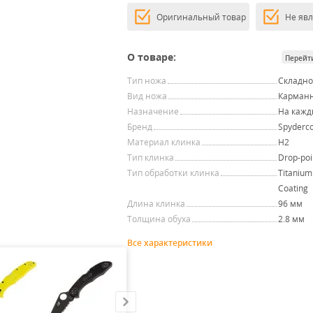
Оригинальный товар
Не яв
О товаре:
Перейт
Тип ножа
Складн
Вид ножа
Карман
Назначение
На кажд
Бренд
Spyderc
Материал клинка
H2
Тип клинка
Drop-poi
Тип обработки клинка
Titanium
Coating
Длина клинка
96 мм
Толщина обуха
2.8 мм
Все характеристики