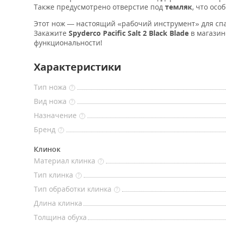
Также предусмотрено отверстие под
темляк
, что осо
Этот нож — настоящий «рабочий инструмент» для спас
Закажите
Spyderco Pacific Salt 2 Black Blade
в магази
функциональности!
Характеристики
Тип ножа
?
Вид ножа
?
Назначение
?
Бренд
?
Клинок
Материал клинка
?
Тип клинка
?
Тип обработки клинка
?
Длина клинка
Толщина обуха