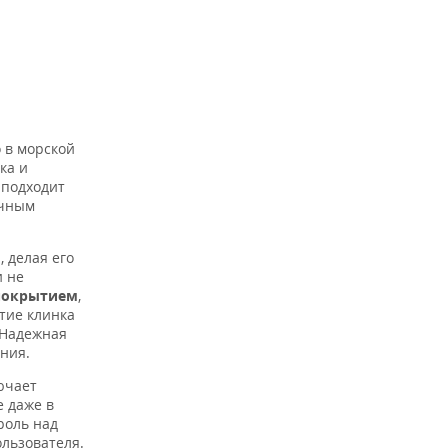
аличии
 в морской
ка и
 подходит
ичным
 делая его
и не
 покрытием
,
тие клинка
 Надежная
ания.
ючает
 даже в
роль над
льзователя.