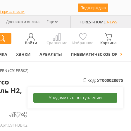
Подтверждаю
й приватности
.
Доставка и оплата
Еще
FOREST-HOME.
NEWS
Войти
Сравнение
Избранное
Корзина
ЯКА
ХЭНКИ
АРБАЛЕТЫ
ПНЕВМАТИЧЕСКОЕ ОРУЖИЕ
k FRN (C91PBBK2)
rco
Код:
УТ000028675
аль H2,
Уведомить о поступлении
C91PBBK2
Арт.