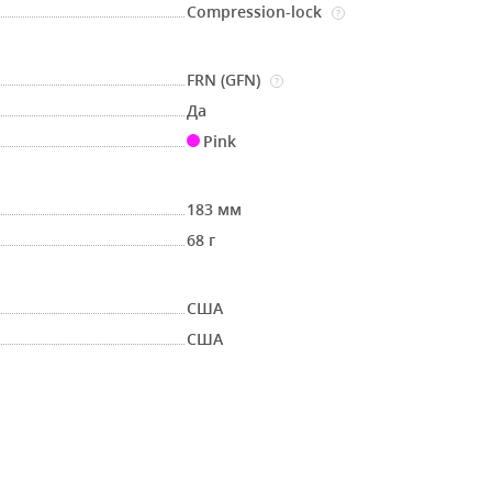
Compression-lock
?
FRN (GFN)
?
Да
Pink
183 мм
68 г
США
США