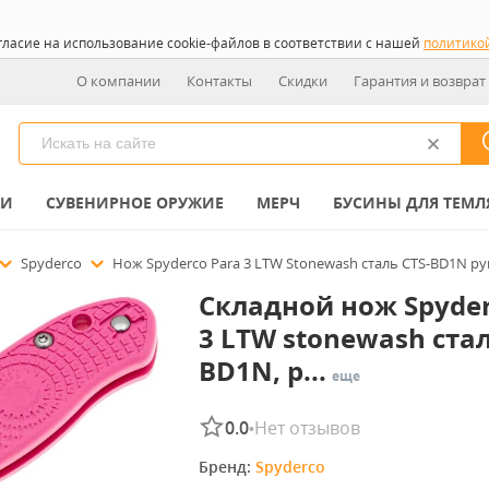
гласие на использование cookie-файлов в соответствии с нашей
политико
О компании
Контакты
Скидки
Гарантия и возврат
КИ
СУВЕНИРНОЕ ОРУЖИЕ
МЕРЧ
БУСИНЫ ДЛЯ ТЕМЛ
Spyderco
Нож Spyderco Para 3 LTW Stonewash сталь CTS-BD1N ру
Складной нож Spyder
3 LTW stonewash стал
BD1N, р...
еще
0.0
Нет отзывов
•
Бренд: 
Spyderco