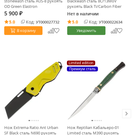
stonewash сталь AUS-8 рукоять
blackwash сталь 8Cr13MoV
Ni
OD Green Elastron
рукоять Black Ti/Carbon Fiber
(C
5 900
5
Нет в наличии
₽
5.0
Код:
5.0
Код:
УТ000027732
УТ000022634
В корзину
Уведомить
Limited edition
П
Премиум сталь
Нож Extrema Ratio Ant Urban
Нож Reptilian Кабальеро-01
Но
SF Black сталь N690 рукоять
Limited сталь M390 рукоять
M3