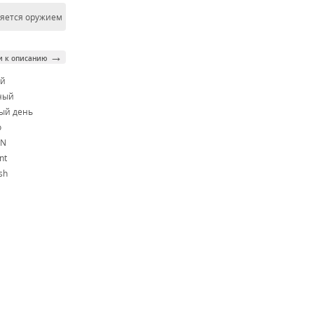
ляется оружием
→
и к описанию
ой
ный
ый день
o
1N
nt
sh