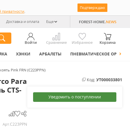
Подтверждаю
й приватности
.
Доставка и оплата
Еще
FOREST-HOME.
NEWS
Войти
Сравнение
Избранное
Корзина
ЯКА
ХЭНКИ
АРБАЛЕТЫ
ПНЕВМАТИЧЕСКОЕ ОРУЖИЕ
коять Pink FRN (C223PPN)
co Para
Код:
УТ000033801
ь CTS-
Уведомить о поступлении
C223PPN
Арт.