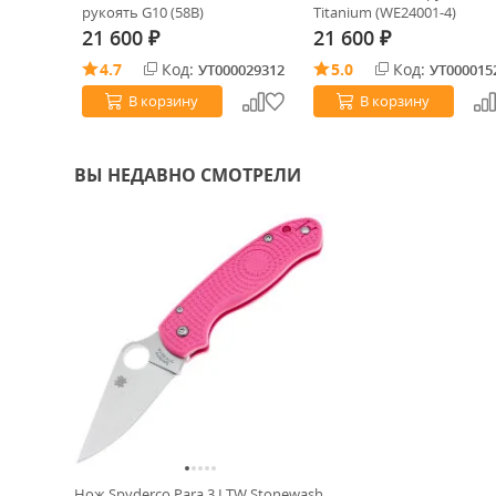
рукоять G10 (58B)
Titanium (WE24001-4)
21 600
21 600
₽
₽
4.7
Код:
5.0
Код:
0019657
УТ000029312
УТ000015
В корзину
В корзину
ВЫ НЕДАВНО СМОТРЕЛИ
Нож Spyderco Para 3 LTW Stonewash