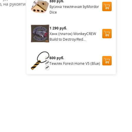
880 руб.
, на рукояти
Бусина темлячная byMordor
Dice
1 290 руб.
Хэнк (платок) MonkeyCREW
Build to Destroy/Red...
600 руб.
Темляк Forest-Home V5 (Blue)