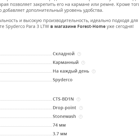
орая позволяет закрепить его на кармане или ремне. Кроме того
то добавляет дополнительный уровень удобства.
нальность и высокую производительность, идеально подходя для
те Spyderco Para 3 LTW
в магазине Forest-Home
уже сегодня!
Складной
?
Карманный
?
На каждый день
?
Spyderco
CTS-BD1N
?
Drop-point
?
Stonewash
?
74 мм
3.7 мм