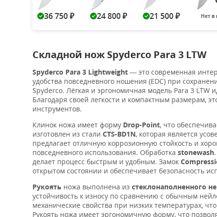
36 750
24 800
21 500
Нет в
₽
₽
₽
Складной нож Spyderco Para 3 LTW
Spyderco Para 3 Lightweight
— это современная интер
удобства повседневного ношения (EDC) при сохранен
Spyderco. Лёгкая и эргономичная модель Para 3 LTW 
Благодаря своей легкости и компактным размерам, э
инструментов.
Клинок ножа имеет форму
Drop-Point
, что обеспечив
изготовлен из стали
CTS-BD1N
, которая является ус
предлагает отличную коррозионную стойкость и хоро
повседневного использования. Обработка
stonewash
делает процесс быстрым и удобным. Замок
Compressi
открытом состоянии и обеспечивает безопасность ис
Рукоять
ножа выполнена из
стеклонаполненного н
устойчивость к износу по сравнению с обычным нейл
механические свойства при низких температурах, что
Рукоять ножа имеет эргономичную форму, что позволя