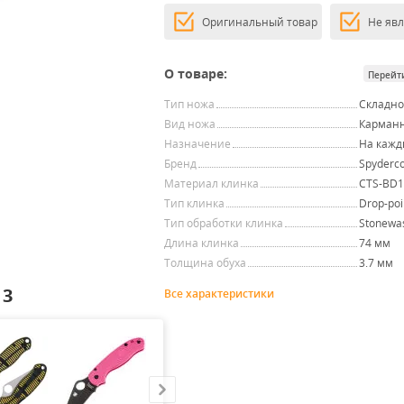
Оригинальный товар
Не яв
О товаре:
Перейт
Тип ножа
Складн
Вид ножа
Карман
Назначение
На кажд
Бренд
Spyderc
Материал клинка
CTS-BD
Тип клинка
Drop-poi
Тип обработки клинка
Stonewa
Длина клинка
74 мм
Толщина обуха
3.7 мм
 3
Все характеристики