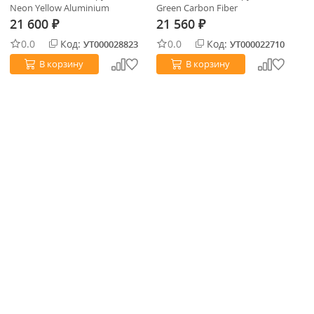
Neon Yellow Aluminium
Green Carbon Fiber
(F
21 600
21 560
2
₽
₽
0.0
Код:
0.0
Код:
УТ000028823
УТ000022710
В корзину
В корзину