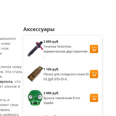
аличии
Нет в наличии
Нет в наличии
Нет в наличии
Нет в нал
Аксессуары
мального
2 650 руб.
ы ножи
Точилка Victorinox
 нож.
керамическая двусторонняя
х
...
Клинок ножа
1 100 руб.
м. Эта сталь
Пенал для складного ножа DI-
я
03 Дуб (FDI-DI-0...
ерхола
, что
ет клинок в
2 690 руб.
Бусина темлячная Error
сть и
Зомби
аняет свои
овиях.
я удобного