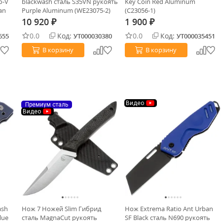
o-V
blackwash сталь S35VN рукоять
Key Coin Red Aluminum
an
Purple Aluminum (WE23075-2)
(C23056-1)
10 920
1 900
₽
₽
0.0
Код:
0.0
Код:
655
УТ000030380
УТ000035451
В корзину
В корзину
Видео
Премиум сталь
Видео
ash
Нож 7 Ножей Slim Гибрид
Нож Extrema Ratio Ant Urban
lue
сталь MagnaCut рукоять
SF Black сталь N690 рукоять