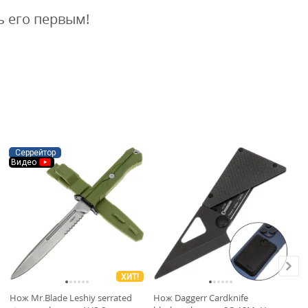
ь его первым!
В
Серрейтор
Видео
ХИТ!
Нож Mr.Blade Leshiy serrated
Нож Daggerr Cardknife
Но