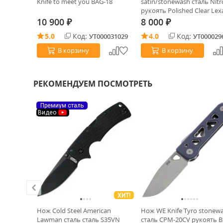
аль
Knife to meet you BAG-18
satin/stonewash сталь Nitr
nge
рукоять Polished Clear Lex
OR)
(C22036-7)
10 900
8 000
₽
₽
5.0
Код:
4.0
Код:
0026944
УТ000031029
УТ000029
В корзину
В корзину
РЕКОМЕНДУЕМ ПОСМОТРЕТЬ
Премиум сталь
Видео
ХИТ!
k PVD
Нож Cold Steel American
Нож WE Knife Tyro stonew
reen
Lawman сталь сталь S35VN
сталь CPM-20CV рукоять B