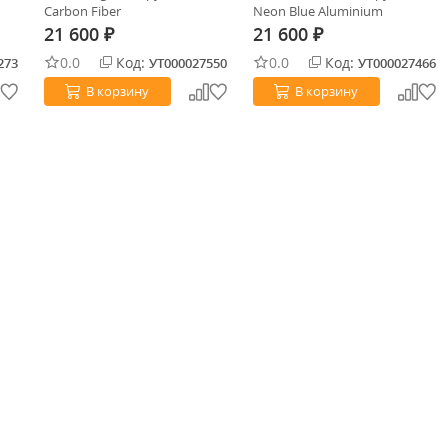
Carbon Fiber
Neon Blue Aluminium
21 600
21 600
₽
₽
0.0
Код:
0.0
Код:
273
УТ000027550
УТ000027466
В корзину
В корзину