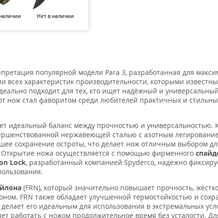
 наличии
Нет в наличии
Нет в наличии
Нет в наличии
Нет в н
претация популярной модели Para 3, разработанная для макси
ии всех характеристик производительности, которыми известн
идеально подходит для тех, кто ищет надёжный и универсальный
тот нож стал фаворитом среди любителей практичных и стильны
ает идеальный баланс между прочностью и универсальностью. 
овершенствованной нержавеющей сталью с азотным легирование
шее сохранение остроты, что делает нож отличным выбором дл
. Открытие ножа осуществляется с помощью фирменного
спайд
on Lock
, разработанный компанией Spyderco, надежно фиксиру
пользования.
ейлона
(FRN), который значительно повышает прочность, жестко
оном. FRN также обладает улучшенной термостойкостью и сохр
 делает его идеальным для использования в экстремальных усл
ет работать с ножом продолжительное время без усталости. Дл