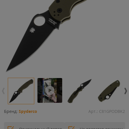
Бренд:
Spyderco
Арт.:
C81GPODBK2