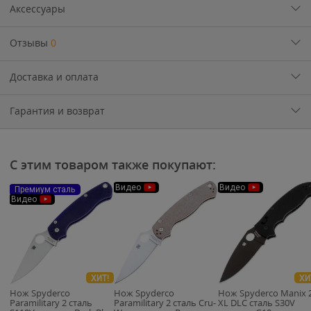
Аксессуары
Отзывы
0
Доставка и оплата
Гарантия и возврат
С этим товаром также покупают:
Видео
Видео
Премиум сталь
Видео
ХИТ!
ХИ
Нож Spyderco
Нож Spyderco
Нож Spyderco Manix 
Paramilitary 2 сталь
Paramilitary 2 сталь Cru-
XL DLC сталь S30V