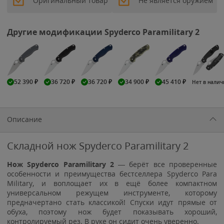
Оригинальный товар
Не является оружием
Другие модификации Spyderco Paramilitary 2
52 390
₽
36 720
₽
36 720
₽
34 900
₽
45 410
₽
Нет в нали
Описание
Складной нож Spyderco Paramilitary 2
Нож Spyderco Paramilitary 2
— берёт все проверенные
особенности и преимущества бестселлера Spyderco Para
Military, и воплощает их в ещё более компактном
универсальном режущем инструменте, которому
предначертано стать классикой! Спуски идут прямые от
обуха, поэтому нож будет показывать хороший,
контролируемый рез. В руке он сидит очень уверенно.