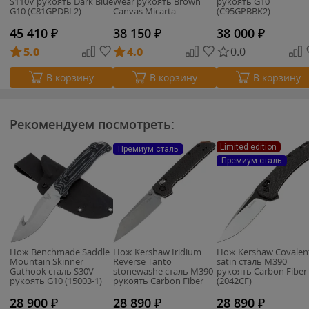
S110V рукоять Dark Blue
Wear рукоять Brown
рукоять G10
G10 (C81GPDBL2)
Canvas Micarta
(C95GPBBK2)
(C81MPCW2)
45 410
₽
38 150
₽
38 000
₽
5.0
4.0
0.0
В корзину
В корзину
В корзину
Рекомендуем посмотреть:
Limited edition
Премиум сталь
Премиум сталь
Нож Benchmade Saddle
Нож Kershaw Iridium
Нож Kershaw Covalen
Mountain Skinner
Reverse Tanto
satin сталь M390
Guthook сталь S30V
stonewashe cталь M390
рукоять Carbon Fiber
рукоять G10 (15003-1)
рукоять Carbon Fiber
(2042CF)
(2038RCF)
28 900
₽
28 890
₽
28 890
₽