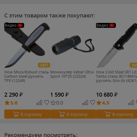
С этим товаром также покупают:
Видео
Видео
ХИТ!
ХИ
Нож Mora Robust сталь
Монокуляр Veber Ultra
Нож Cold Steel SR1 Lit
Carbon steel рукоять
Sport 10*25 (23224)
Tanto сталь 8Cr14Mo
TPE (12249)
рукоять Griv-Ex (62K1
2 290
₽
1 590
₽
10 680
₽
5.0
0.0
4.5
В корзину
В корзину
В корзину
Рекомендуем посмотреть: