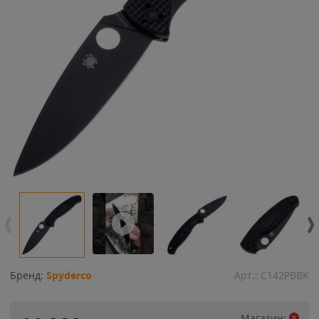
Бренд:
Spyderco
Арт.:
C142PBBK
Магазин: