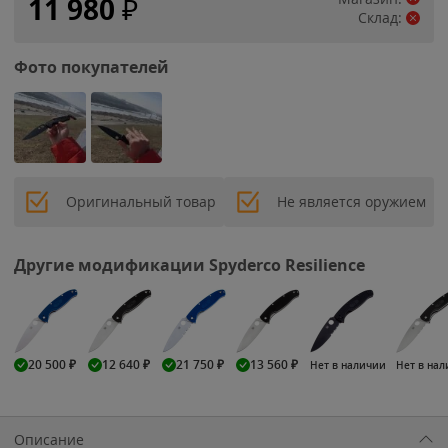
11 980
₽
Склад:
Фото покупателей
Оригинальный товар
Не является оружием
Другие модификации Spyderco Resilience
20 500
₽
12 640
₽
21 750
₽
13 560
₽
Нет в наличии
Нет в на
Описание