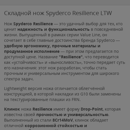
Складной нож Spyderco Resilience LTW
Нож
Spyderco Resilience
— это удачный выбор для тех, кто
ценит
надежность и функциональность
в повседневной
жизни. Выпущенный в рамках серии Value Line, он
сочетает в себе главные достоинства бренда Spyderco —
удобную эргономику, прочные материалы и
продуманное исполнение
— при этом предлагается по
доступной цене. Название
"Resilience"
, что переводится
как «устойчивость» и «выносливость», точно передает суть
его назначения: этот нож разработан, чтобы стать
прочным и универсальным инструментом для широкого
спектра задач.
Lightweight версия ножа отличается облегчённой
конструкцией, в которой накладки из G10 были заменены
на текстурированные плашки из FRN.
Клинок
ножа
Resilience
имеет форму
Drop-Point
, которая
известна своей
прочностью и универсальностью
.
Выполненный из стали
8Cr14MoV
, клинок обладает
отличной
коррозионной стойкостью и