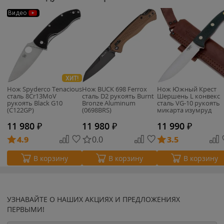
Видео
ХИТ!
Нож Spyderco Tenacious
Нож BUCK 698 Ferrox
Нож Южный Крест
сталь 8Cr13MoV
сталь D2 рукоять Burnt
Шершень L конвекс
рукоять Black G10
Bronze Aluminum
сталь VG-10 рукоять
(C122GP)
(0698BRS)
микарта изумруд
(233.1952K)
11 980
₽
11 980
₽
11 990
₽
4.9
0.0
3.5
В корзину
В корзину
В корзину
УЗНАВАЙТЕ О НАШИХ АКЦИЯХ И ПРЕДЛОЖЕНИЯХ
ПЕРВЫМИ!