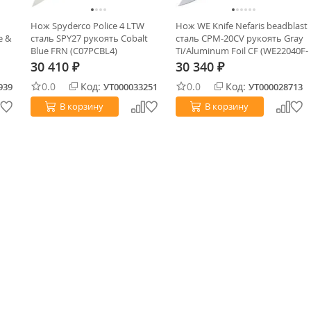
Нож Spyderco Police 4 LTW
Нож WE Knife Nefaris beadblast
e &
сталь SPY27 рукоять Cobalt
сталь CPM-20CV рукоять Gray
Blue FRN (C07PCBL4)
Ti/Aluminum Foil CF (WE22040F-
2)
30 410
30 340
₽
₽
0.0
Код:
0.0
Код:
939
УТ000033251
УТ000028713
В корзину
В корзину