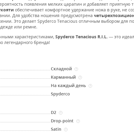
ероятность появления мелких царапин и добавляет приятную т
укояти
обеспечивает комфортное удержание ножа в руке, не со
ании. Для удобства ношения предусмотрена
четырехпозицион
жении. Это делает Spyderco Tenacious отличным выбором для п
дежде или ремне.
чными характеристиками,
Spyderco Tenacious R.I.L.
— это идеа
о легендарного бренда!
Складной
?
Карманный
?
На каждый день
?
Spyderco
D2
?
Drop-point
?
Satin
?