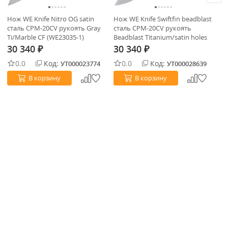
Нож WE Knife Nitro OG satin
Нож WE Knife Swiftfin beadblast
Но
сталь CPM-20CV рукоять Gray
сталь CPM-20CV рукоять
ст
Ti/Marble CF (WE23035-1)
Beadblast Titanium/satin holes
Ti
(WE23051-2)
30 340
30 340
3
₽
₽
0.0
Код:
0.0
Код:
УТ000023774
УТ000028639
В корзину
В корзину