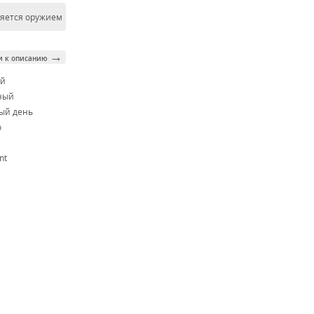
ляется оружием
→
и к описанию
ой
ный
ый день
o
nt