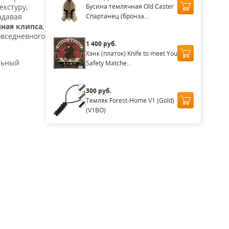
Бусина темлячная Old Caster
екстуру,
Спартанец (бронза...
здавая
ная клипса
,
овседневного
1 400 руб.
Хэнк (платок) Knife to meet You
льный
Safety Matche...
300 руб.
Темляк Forest-Home V1 (Gold)
(V1BO)