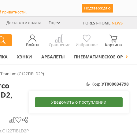
Подтверждаю
й приватности
.
Доставка и оплата
Еще
FOREST-HOME.
NEWS
Войти
Сравнение
Избранное
Корзина
ЯКА
ХЭНКИ
АРБАЛЕТЫ
ПНЕВМАТИЧЕСКОЕ ОРУЖИЕ
 Titanium (C122TIBLD2P)
rco
Код:
УТ000034798
 D2,
Уведомить о поступлении
C122TIBLD2P
т.