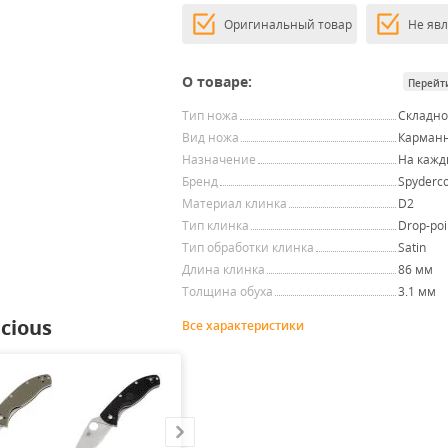
Оригинальный товар
Не яв
О товаре:
Перейт
Тип ножа
Складн
Вид ножа
Карман
Назначение
На кажд
Бренд
Spyderc
Материал клинка
D2
Тип клинка
Drop-poi
Тип обработки клинка
Satin
Длина клинка
86 мм
Толщина обуха
3.1 мм
cious
Все характеристики