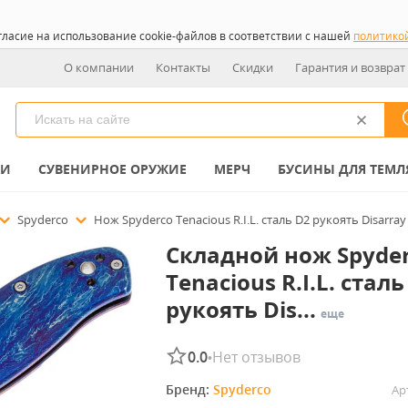
гласие на использование cookie-файлов в соответствии с нашей
политико
О компании
Контакты
Скидки
Гарантия и возврат
КИ
СУВЕНИРНОЕ ОРУЖИЕ
МЕРЧ
БУСИНЫ ДЛЯ ТЕМЛ
Spyderco
Нож Spyderco Tenacious R.I.L. сталь D2 рукоять Disarray
Складной нож Spyde
Tenacious R.I.L. сталь
рукоять Dis...
еще
0.0
Нет отзывов
•
Бренд: 
Spyderco
Ар