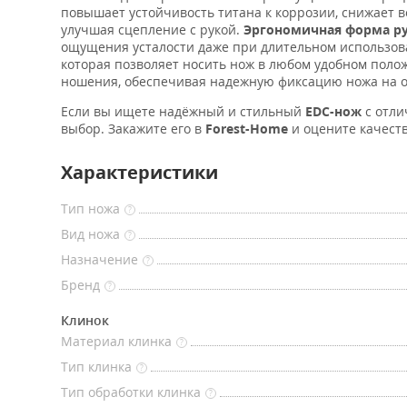
повышает устойчивость титана к коррозии, снижает в
улучшая сцепление с рукой.
Эргономичная форма р
ощущения усталости даже при длительном использов
которая позволяет носить нож в любом удобном поло
ношения, обеспечивая надежную фиксацию ножа на о
Если вы ищете надёжный и стильный
EDC-нож
с отли
выбор. Закажите его в
Forest-Home
и оцените качеств
Характеристики
Тип ножа
?
Вид ножа
?
Назначение
?
Бренд
?
Клинок
Материал клинка
?
Тип клинка
?
Тип обработки клинка
?