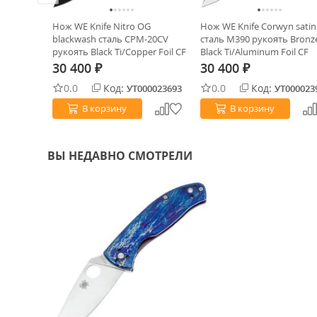
21 сталь
Нож WE Knife Nitro OG
Нож WE Knife Corwyn satin
n
blackwash сталь CPM-20CV
сталь M390 рукоять Bronz
DAM)
рукоять Black Ti/Copper Foil CF
Black Ti/Aluminum Foil CF
(WE23035-2)
(WE24088-3)
30 400
30 400
₽
₽
0.0
Код:
0.0
Код:
0029987
УТ000023693
УТ000023
В корзину
В корзину
ВЫ НЕДАВНО СМОТРЕЛИ