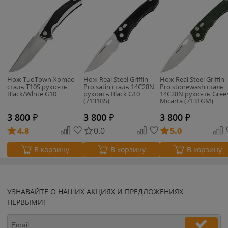
Нож TuoTown Xomao
Нож Real Steel Griffin
Нож Real Steel Griffin
сталь T10S рукоять
Pro satin сталь 14C28N
Pro stonewash сталь
Black/White G10
рукоять Black G10
14C28N рукоять Gree
(7131BS)
Micarta (7131GM)
3 800
₽
3 800
₽
3 800
₽
4.8
0.0
5.0
В корзину
В корзину
В корзину
УЗНАВАЙТЕ О НАШИХ АКЦИЯХ И ПРЕДЛОЖЕНИЯХ
ПЕРВЫМИ!