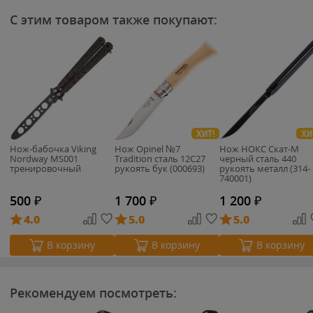
С этим товаром также покупают:
ХИТ!
ХИ
Нож-бабочка Viking
Нож Opinel №7
Нож НОКС Скат-М
Nordway MS001
Tradition сталь 12C27
черный сталь 440
тренировочный
рукоять бук (000693)
рукоять металл (314-
740001)
500
₽
1 700
₽
1 200
₽
4.0
5.0
5.0
В корзину
В корзину
В корзину
Рекомендуем посмотреть: