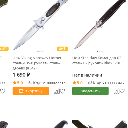
ХИТ!
ХИТ!
C
Нож Viking Nordway Hornet
Нож Steelclaw Командор-02
сталь AUS-8 рукоять сталь/
сталь D2 рукоять Black G10
дерево (K542)
1 690
Нет в наличии
₽
5.0
Код:
5.0
Код:
977
УТ000027737
УТ000033417
В корзину
Уведомить