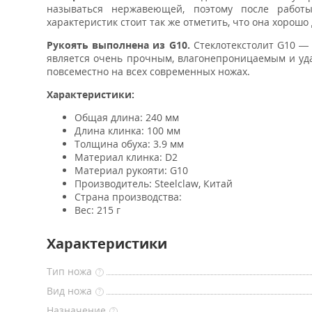
называться нержавеющей, поэтому после работ
характеристик стоит так же отметить, что она хорош
Р
укоять выполнена из G10.
Стеклотекстолит G10 — 
является очень прочным, влагонепроницаемым и уда
повсеместно на всех современных ножах.
Характеристики:
Общая длина: 240 мм
Длина клинка: 100 мм
Толщина обуха: 3.9 мм
Материал клинка: D2
Материал рукояти: G10
Производитель: Steelclaw, Китай
Страна производства:
Вес: 215 г
Характеристики
Тип ножа
?
Вид ножа
?
Назначение
?