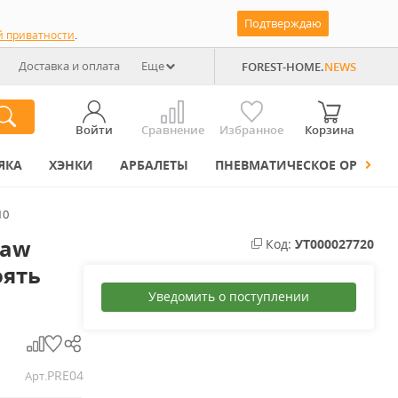
Подтверждаю
й приватности
.
Доставка и оплата
Еще
FOREST-HOME.
NEWS
Войти
Сравнение
Избранное
Корзина
ЯКА
ХЭНКИ
АРБАЛЕТЫ
ПНЕВМАТИЧЕСКОЕ ОРУЖИЕ
10
law
Код:
УТ000027720
оять
Уведомить о поступлении
PRE04
Арт.