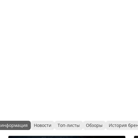
 информация
Новости
Топ-листы
Обзоры
История бре