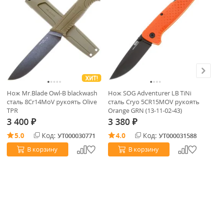
ХИТ!
Нож Mr.Blade Owl-B blackwash
Нож SOG Adventurer LB TiNi
Но
сталь 8Cr14MoV рукоять Olive
сталь Cryo 5CR15MOV рукоять
ст
TPR
Orange GRN (13-11-02-43)
G1
3 400
3 380
3
₽
₽
5.0
Код:
4.0
Код:
УТ000030771
УТ000031588
В корзину
В корзину