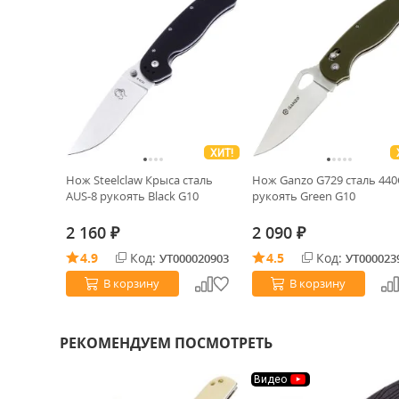
ХИТ!
Нож Steelclaw Крыса сталь
Нож Ganzo G729 cталь 440
AUS-8 рукоять Black G10
рукоять Green G10
2 160
2 090
₽
₽
4.9
Код:
4.5
Код:
УТ000020903
УТ000023
В корзину
В корзину
РЕКОМЕНДУЕМ ПОСМОТРЕТЬ
Видео