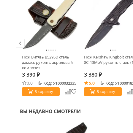
ХИТ!
ck Pro
Нож Витязь B5295D сталь
Нож Kershaw Kingbolt ста
k ABS
дамаск рукоять акриловый
8Cr13MoV рукоять сталь (
композит
3 390
3 380
₽
₽
0.0
Код:
5.0
Код:
0027907
УТ000032335
УТ000018
В корзину
В корзину
ВЫ НЕДАВНО СМОТРЕЛИ