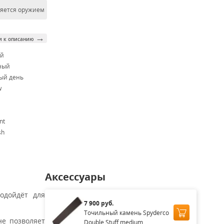
ляется оружием
→
и к описанию
ой
ный
ый день
w
nt
sh
Аксессуары
одойдёт для
7 900 руб.
Точильный камень Spyderco
не позволяет
Double Stuff medium...