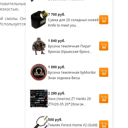
ложительных
вязкостью.
7 700 руб.
ой смолы. Он
Сумка для 20 складных ножей
Используется
Knife to meet you...
1 840 руб.
Бусина темлячная Пират
бронза (Крымская бронз...
1 890 руб.
Бусина темлячная byMordor
Знак зодиака Весы
2 290 руб.
Хэнк (платок) ZT Hanks 20
ZTH20-35 20*20см (м...
500 руб.
Темляк Forest-Home V2 (Gold)