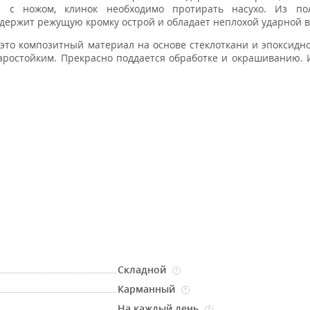
ы с ножом, клинок необходимо протирать насухо. Из по
о держит режущую кромку острой и обладает неплохой ударной 
это композитный материал на основе стеклоткани и эпоксидн
ростойким. Прекрасно поддается обработке и окрашиванию. 
Складной
?
Карманный
?
На каждый день
?