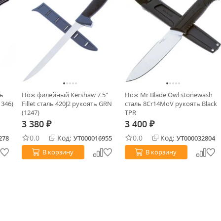
ль
Нож филейный Kershaw 7.5"
Нож Mr.Blade Owl stonewash
1346)
Fillet сталь 420J2 рукоять GRN
сталь 8Cr14MoV рукоять Black
(1247)
TPR
3 380
3 400
₽
₽
0.0
Код:
0.0
Код:
278
УТ000016955
УТ000032804
В корзину
В корзину