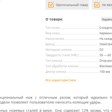
Оригинальный товар
Не яв
О товаре:
Перейт
Тип ножа
Складн
Вид ножа
Карман
Назначение
На кажд
Бренд
Steelcla
Материал клинка
D2
Твердость стали (HRC)
59 — 60
Тип клинка
Drop-poi
Тип обработки клинка
Blackwa
Длина клинка
100 мм
Все характеристики
циональный нож с отличным резом, который идеально п
модели позволяет пользователю наносить колющие удары.
ных ножевых сталей в мире. Она содержит 12% хрома, что 