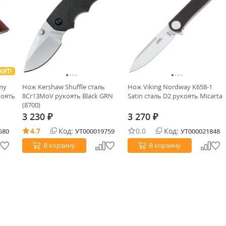
ХИТ!
my
Нож Kershaw Shuffle cталь
Нож Viking Nordway K658-1
коять
8Cr13MoV рукоять Black GRN
Satin сталь D2 рукоять Micarta
(8700)
3 230
3 270
₽
₽
4.7
Код:
0.0
Код:
580
УТ000019759
УТ000021848
В корзину
В корзину