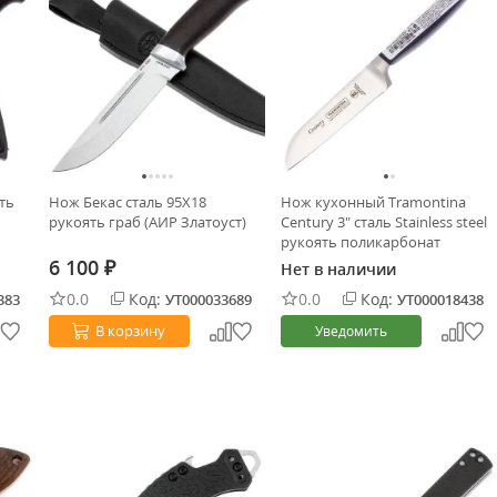
ть
Нож Бекас сталь 95Х18
Нож кухонный Tramontina
рукоять граб (АИР Златоуст)
Century 3" сталь Stainless steel
рукоять поликарбонат
(24000/003)
6 100
Нет в наличии
₽
0.0
Код:
0.0
Код:
383
УТ000033689
УТ000018438
В корзину
Уведомить