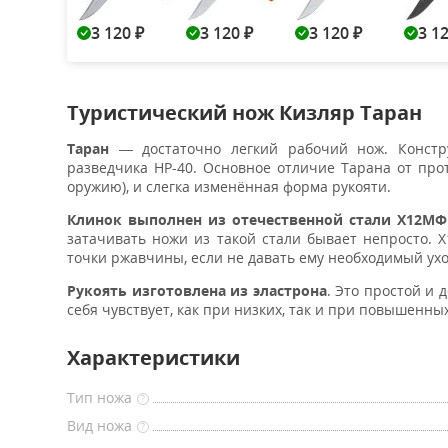
3 120
3 120
3 120
3 1
₽
₽
₽
Туристический нож Кизляр Таран
Таран
— достаточно легкий рабочий нож. Констру
разведчика НР-40. Основное отличие Тарана от про
оружию), и слегка изменённая форма рукояти.
Клинок выполнен из отечественной стали
X12М
затачивать ножи из такой стали бывает непросто. 
точки ржавчины, если не давать ему необходимый ухо
Рукоять изготовлена из эластрона
. Это простой и 
себя чувствует, как при низких, так и при повышенных
Характеристики
Тип ножа
?
Вид ножа
?