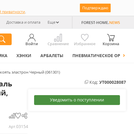
Подтверждаю
й приватности
.
Доставка и оплата
Еще
FOREST-HOME.
NEWS
Войти
Сравнение
Избранное
Корзина
ЯКА
ХЭНКИ
АРБАЛЕТЫ
ПНЕВМАТИЧЕСКОЕ ОРУЖИЕ
оять эластрон Черный (061301)
аль
Код:
УТ000028087
й,
Уведомить о поступлении
03154
Арт.