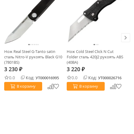
Нож Real Steel G-Tanto satin
Нож Cold Steel Click N Cut
Но
сталь Nitro-V рукоять Black G10
Folder сталь 420J2 рукоять ABS
ст
(7801BS)
(40BA)
No
3 230
3 220
3
₽
₽
0.0
Код:
0.0
Код:
УТ000016995
УТ000026716
В корзину
В корзину