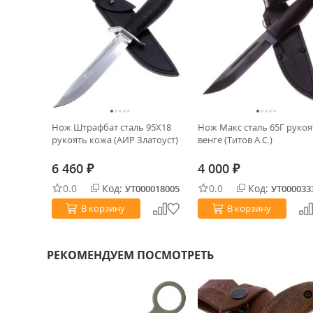
Нож Штрафбат сталь 95Х18
Нож Макс сталь 65Г рукоя
рукоять кожа (АИР Златоуст)
венге (Титов А.С.)
6 460
4 000
₽
₽
0.0
Код:
0.0
Код:
УТ000018005
УТ000033
В корзину
В корзину
РЕКОМЕНДУЕМ ПОСМОТРЕТЬ