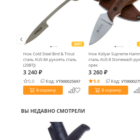
ХИТ!
ХИТ!
tin сталь
Нож Cold Steel Bird & Trout
Нож Kizlyar Supreme Ham
FN
сталь AUS-8A рукоять сталь
сталь AUS-8 Stonewash ру
(20BTJ)
орех
3 240
3 260
₽
₽
0.0
Код:
5.0
Код:
0003515
УТ000025697
УТ000027
В корзину
В корзину
ВЫ НЕДАВНО СМОТРЕЛИ