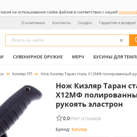
гласие на использование cookie-файлов в соответствии с нашей
политико
О компании
Контакты
Скидки
Гарантия и возврат
КИ
СУВЕНИРНОЕ ОРУЖИЕ
МЕРЧ
БУСИНЫ ДЛЯ ТЕМЛ
ожи
Кизляр ПП
Нож Кизляр Таран сталь Х12МФ полированный рук
Нож Кизляр Таран ст
Х12МФ полированны
рукоять эластрон
0.0
Нет отзывов
•
Бренд: 
Кизляр