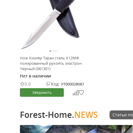
Нож Кизляр Таран сталь Х12МФ
полированный рукоять эластрон
Черный (061301)
Нет в наличии
0.0
Код:
УТ000028087
Уведомить
Forest-Home.
NEWS
Статьи по