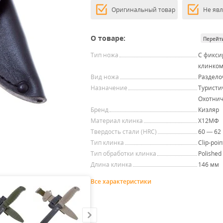
Оригинальный товар
Не яв
О товаре:
Перейт
Тип ножа
С фикс
клинко
Вид ножа
Раздел
Назначение
Туристи
Охотни
Бренд
Кизляр
Материал клинка
Х12МФ
Твердость стали (HRC)
60 — 62
Тип клинка
Clip-poin
Тип обработки клинка
Polished
Длина клинка
146 мм
Все характеристики