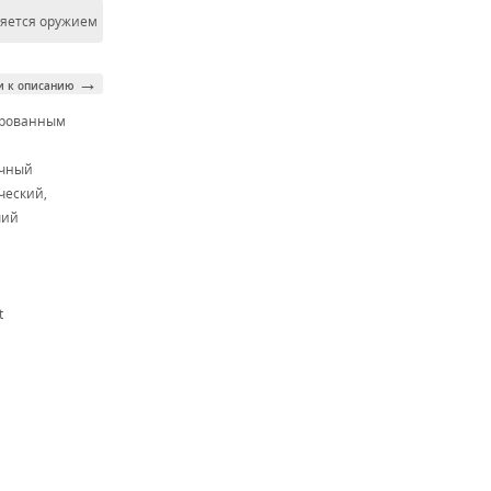
ляется оружием
→
и к описанию
ированным
м
очный
ческий,
чий
t