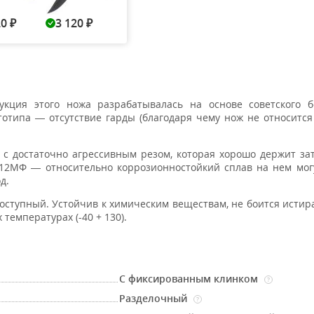
20
3 120
Нет в наличии
Нет в наличии
Нет в н
₽
₽
кция этого ножа разрабатывалась на основе советского б
тотипа — отсутствие гарды (благодаря чему нож не относится
Ф
с достаточно агрессивным резом, которая хорошо держит зат
Х12МФ — относительно коррозионностойкий сплав на нем мог
д.
доступный. Устойчив к химическим веществам, не боится истир
 температурах (-40 + 130).
С фиксированным клинком
?
Разделочный
?