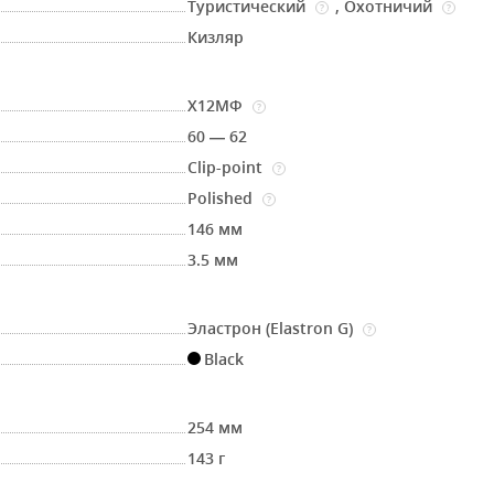
Туристический
,
Охотничий
?
?
Кизляр
Х12МФ
?
60 — 62
Clip-point
?
Polished
?
146 мм
3.5 мм
Эластрон (Elastron G)
?
Black
254 мм
143 г