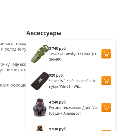
аличии
Нет в наличии
Нет в наличии
Аксессуары
оевого ножа
3 740 руб.
 к холодному
Точилка Lansky D-SHARP (D-
SHARP)
очку, однако
ут возникать
920 руб.
Чехол WE Knife pouch Black
ания, хорошо
nylon (WE-01) (WE...
4 240 руб.
Бусина темлячная Джон Уик
(Студия Apanasov)
1 130 руб.