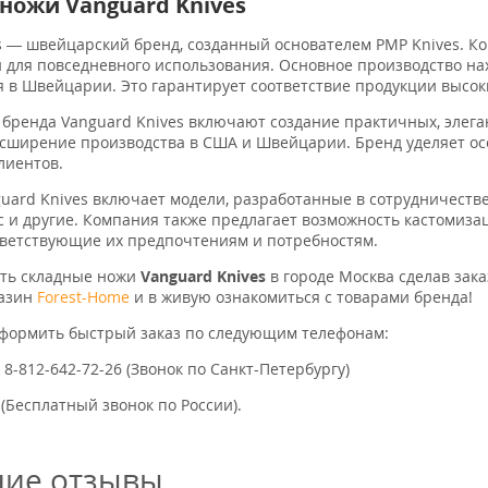
ножи Vanguard Knives
s — швейцарский бренд, созданный основателем PMP Knives. К
 для повседневного использования. Основное производство нахо
 в Швейцарии. Это гарантирует соответствие продукции высок
бренда Vanguard Knives включают создание практичных, элег
сширение производства в США и Швейцарии. Бренд уделяет ос
лиентов.
uard Knives включает модели, разработанные в сотрудничестве
c и другие. Компания также предлагает возможность кастомизац
ветствующие их предпочтениям и потребностям.
ить складные ножи
Vanguard Knives
в городе Москва сделав зак
азин
Forest-Home
и в живую ознакомиться с товарами бренда!
оформить быстрый заказ по следующим телефонам:
, 8-812-642-72-26 (Звонок по Санкт-Петербургу)
 (Бесплатный звонок по России).
ние отзывы