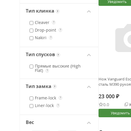
Уведомить
Тип клинка
?
Cleaver
?
Drop-point
?
Nakiri
?
Тип спусков
?
Прямые высокие (High
Flat)
?
Нож Vanguard Eso
сталь M390 рукоя
Тип замка
?
23 000
₽
Frame-lock
?
0.0
К
Liner-lock
?
Уведомить
Вес