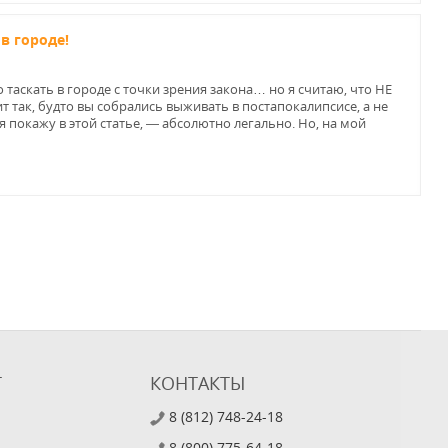
в городе!
таскать в городе с точки зрения закона… но я считаю, что НЕ
т так, будто вы собрались выживать в постапокалипсисе, а не
о я покажу в этой статье, — абсолютно легально. Но, на мой
Т
КОНТАКТЫ
8 (812) 748-24-18
8 (800) 775-64-18