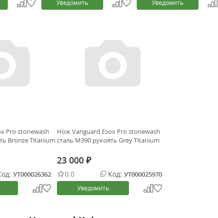
Уведомить
Уведомить
x Pro stonewash
Нож Vanguard Esox Pro stonewash
ть Bronze Titanium
сталь M390 рукоять Grey Titanium
23 000
₽
од:
0.0
Код:
УТ000026362
УТ000025970
Уведомить