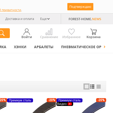
Подтверждаю
й приватности
.
Доставка и оплата
Еще
FOREST-HOME.
NEWS
Войти
Сравнение
Избранное
Корзина
ЯКА
ХЭНКИ
АРБАЛЕТЫ
ПНЕВМАТИЧЕСКОЕ ОРУЖИЕ
-20%
-20%
-20%
Премиум сталь
Премиум сталь
Видео