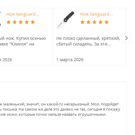
Нож Vanguard...
Нож Vanguard...
й нож. Купил осенью
Не плохо сделанный, крепкий,
Ве
авке "Клинок" на
сбитый складень. За эти...
не
.
чт
я 2026
1 марта 2026
29
ож маленький, значит, он какой-то несерьезный. Мол, подойдет
письма. На самом же деле это далеко не так, сегодня я покажу
пкие ножи, которые точно нельзя назвать игрушечными.