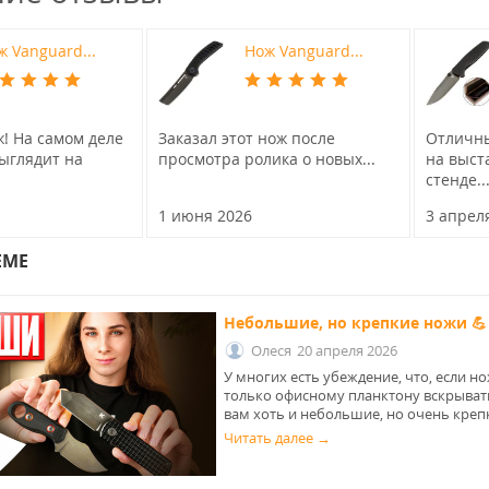
ж Vanguard...
Нож Vanguard...
! На самом деле
Заказал этот нож после
Отличны
ыглядит на
просмотра ролика о новых...
на выст
стенде..
1 июня 2026
3 апрел
ЕМЕ
Небольшие, но крепкие ножи 💪
Олеся
20 апреля 2026
У многих есть убеждение, что, если н
только офисному планктону вскрывать 
вам хоть и небольшие, но очень кре
Читать далее →