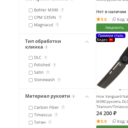
Bohler M390
?
Нет в наличии
CPM S35VN
?
5.0
Код:
Magnacut
?
Уведомить
Премиум сталь
Видео
Тип обработки
клинка
?
DLC
?
Polished
?
Satin
?
Stonewash
?
Материал рукояти
Нож Vanguard Nak
?
M390 рукоять DL
Titanium/Timascu
Carbon Fiber
?
24 200
₽
Timascus
?
5.0
Код:
Титан
?