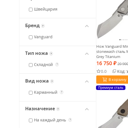
Швейцария
Бренд
?
Vanguard
Нож Vanguard Min
stonewash сталь 
Тип ножа
?
Grey Titanium
16 750
₽
20 90
Складной
?
0.0
Код:
В корзину
Вид ножа
?
Премиум сталь
Карманный
?
Назначение
?
На каждый день
?