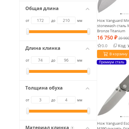
Общая длина
Нож Vanguard Min
от
до
мм
stonewash сталь 
Bronze Titanium
16 750
₽
20 90
0.0
Код:
Длина клинка
В корзину
от
до
мм
Премиум сталь
Толщина обуха
от
до
мм
Нож Vanguard Esox
Материал клинка
M390 рукоять Gra
?