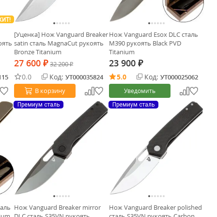
ХИТ!
[Уценка] Нож Vanguard Breaker
Нож Vanguard Esox DLC сталь
оять
satin сталь MagnaCut рукоять
M390 рукоять Black PVD
Bronze Titanium
Titanium
27 600
23 900
₽
32 200
₽
₽
0.0
Код:
5.0
Код:
115
УТ000035824
УТ000025062
В корзину
Уведомить
Премиум сталь
Премиум сталь
таль
Нож Vanguard Breaker mirror
Нож Vanguard Breaker polished
nium
DLC сталь S35VN рукоять
сталь S35VN рукоять Carbon