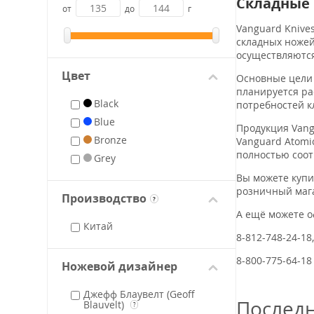
Складные 
от
до
г
Vanguard Knive
складных ножей
осуществляются
Цвет
Основные цели 
планируется ра
Black
потребностей к
Blue
Продукция Vang
Bronze
Vanguard Atomi
полностью соот
Grey
Вы можете куп
розничный маг
Производство
?
А ещё можете 
Китай
8-812-748-24-18
8-800-775-64-18
Ножевой дизайнер
Джефф Блаувелт (Geoff
Послед
Blauvelt)
?