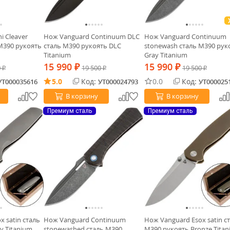
i Cleaver
Нож Vanguard Continuum DLC
Нож Vanguard Continuum
M390 рукоять
сталь M390 рукоять DLC
stonewash сталь M390 рук
Titanium
Gray Titanium
15 990
15 990
0
₽
19 500
₽
19 500
₽
₽
₽
5.0
Код:
0.0
Код:
УТ000035616
УТ000024793
УТ000025
В корзину
В корзину
Премиум сталь
Премиум сталь
 satin сталь
Нож Vanguard Continuum
Нож Vanguard Esox satin с
y Titanium
stonewashed сталь M390
M390 рукоять Bronze Tita