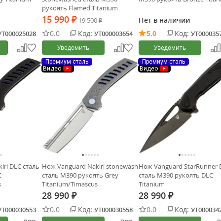
рукоять Flamed Titanium
15 990
Нет в наличии
₽
19 500
₽
0.0
Код:
5.0
Код:
УТ000025028
УТ000003654
УТ000035
Уведомить
Уведомить
Премиум сталь
Премиум сталь
Видео
Видео
iri DLC сталь
Нож Vanguard Nakiri stonewash
Нож Vanguard StarRunner 
C
сталь M390 рукоять Grey
сталь M390 рукоять DLC
s
Titanium/Timascus
Titanium
28 990
28 990
₽
₽
0.0
Код:
0.0
Код:
УТ000030553
УТ000030558
УТ000034