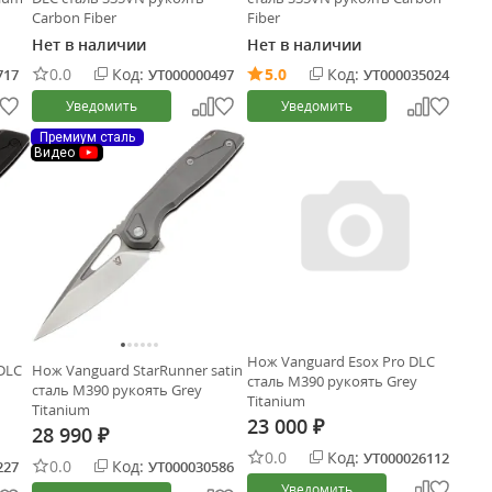
Carbon Fiber
Fiber
Нет в наличии
Нет в наличии
0.0
Код:
5.0
Код:
717
УТ000000497
УТ000035024
Уведомить
Уведомить
Премиум сталь
Видео
Нож Vanguard Esox Pro DLC
DLC
Нож Vanguard StarRunner satin
сталь M390 рукоять Grey
сталь M390 рукоять Grey
Titanium
Titanium
23 000
₽
28 990
₽
0.0
Код:
УТ000026112
0.0
Код:
227
УТ000030586
Уведомить