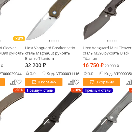
ХИТ!
i Cleaver
Нож Vanguard Breaker satin
Нож Vanguard Mini Cleaver
M390 рукоять
сталь MagnaCut рукоять
сталь M390 рукоять Black
Bronze Titanium
Titanium
32 200
16 750
0
₽
₽
20 900
₽
₽
0.0
Код:
0.0
Код:
УТ000029044
УТ000031116
УТ000035
В корзину
В корзину
-20%
-18%
Премиум сталь
Премиум сталь