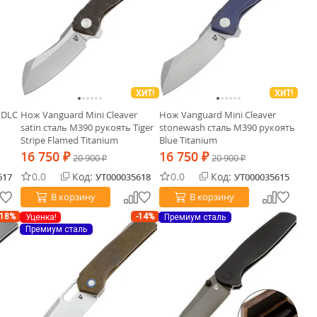
ХИТ!
ХИТ!
 DLC
Нож Vanguard Mini Cleaver
Нож Vanguard Mini Cleaver
satin сталь M390 рукоять Tiger
stonewash сталь M390 рукоять
Stripe Flamed Titanium
Blue Titanium
16 750
16 750
₽
20 900
₽
20 900
₽
₽
0.0
Код:
0.0
Код:
617
УТ000035618
УТ000035615
В корзину
В корзину
-18%
-14%
Уценка!
Премиум сталь
Премиум сталь