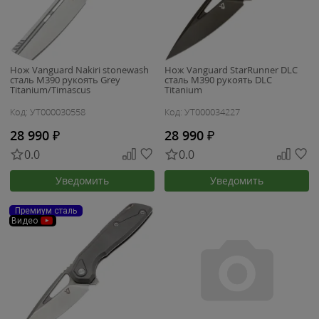
Нож Vanguard Nakiri stonewash
Нож Vanguard StarRunner DLC
сталь M390 рукоять Grey
сталь M390 рукоять DLC
Titanium/Timascus
Titanium
Код: УТ000030558
Код: УТ000034227
28 990
₽
28 990
₽
0.0
0.0
Уведомить
Уведомить
Премиум сталь
Видео