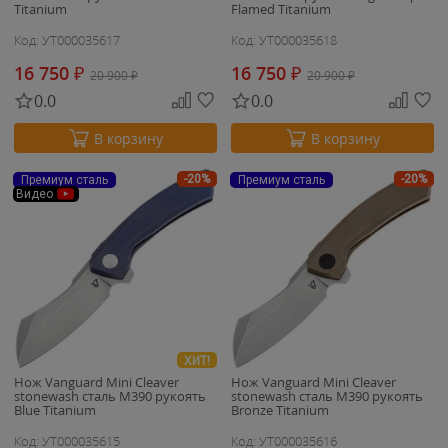
Titanium
Flamed Titanium
Код: УТ000035617
Код: УТ000035618
16 750
₽
16 750
₽
20 900
₽
20 900
₽
0.0
0.0
В корзину
В корзину
-20%
-20%
Премиум сталь
Премиум сталь
Видео
ХИТ!
Нож Vanguard Mini Cleaver
Нож Vanguard Mini Cleaver
stonewash сталь M390 рукоять
stonewash сталь M390 рукоять
Blue Titanium
Bronze Titanium
Код: УТ000035615
Код: УТ000035616