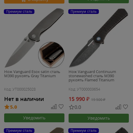
Премиум сталь
Премиум сталь
Нож Vanguard Esox satin сталь
Нож Vanguard Continuum
M390 рукоять Gray Titanium
stonewashed сталь M390
рукоять Flamed Titanium
Код: УТ000025028
Код: УТ000003654
Нет в наличии
15 990
₽
19 500
₽
5.0
0.0
Уведомить
Уведомить
Премиум сталь
Премиум сталь