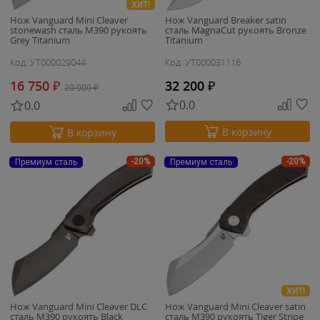
ХИТ!
Нож Vanguard Mini Cleaver
Нож Vanguard Breaker satin
stonewash сталь M390 рукоять
сталь MagnaCut рукоять Bronze
Grey Titanium
Titanium
Код: УТ000029044
Код: УТ000031116
16 750
₽
32 200
₽
20 900
₽
0.0
0.0
В корзину
В корзину
-20%
-20%
Премиум сталь
Премиум сталь
ХИТ!
Нож Vanguard Mini Cleaver DLC
Нож Vanguard Mini Cleaver satin
сталь M390 рукоять Black
сталь M390 рукоять Tiger Stripe