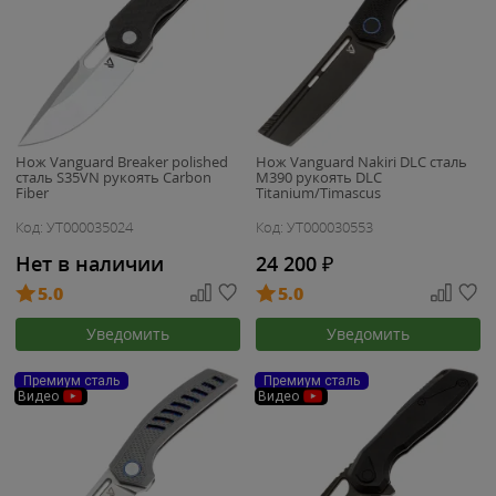
Нож Vanguard Breaker polished
Нож Vanguard Nakiri DLC сталь
сталь S35VN рукоять Carbon
M390 рукоять DLC
Fiber
Titanium/Timascus
Код: УТ000035024
Код: УТ000030553
Нет в наличии
24 200
₽
5.0
5.0
Уведомить
Уведомить
Премиум сталь
Премиум сталь
Видео
Видео