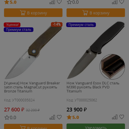
5.0
0.0
В корзину
В корзину
-14%
Уценка!
Премиум сталь
Премиум сталь
[Уценка] Нож Vanguard Breaker
Нож Vanguard Esox DLC сталь
satin сталь MagnaCut рукоять
M390 рукоять Black PVD
Bronze Titanium
Titanium
Код: УТ000035824
Код: УТ000025062
27 600
₽
23 900
₽
32 200
₽
5.0
0.0
Уведомить
В корзину