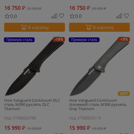
16 750
₽
16 750
₽
20 900
₽
20 900
₽
0.0
0.0
В корзину
В корзину
-18%
-18%
Премиум сталь
Премиум сталь
ХИТ!
Нож Vanguard Continuum DLC
Нож Vanguard Continuum
сталь M390 рукоять DLC
stonewash сталь M390 рукоять
Titanium
Gray Titanium
Код: УТ000024793
Код: УТ000025115
15 990
₽
15 990
₽
19 500
₽
19 500
₽