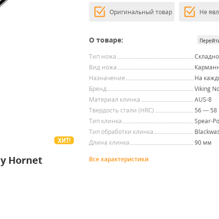
Оригинальный товар
Не яв
О товаре:
Перейт
Тип ножа
Складн
Вид ножа
Карман
Назначение
На кажд
Бренд
Viking N
Материал клинка
AUS-8
Твердость стали (HRC)
56 — 58
Тип клинка
Spear-Po
Тип обработки клинка
Blackwa
ХИТ!
Длина клинка
90 мм
y Hornet
Все характеристики