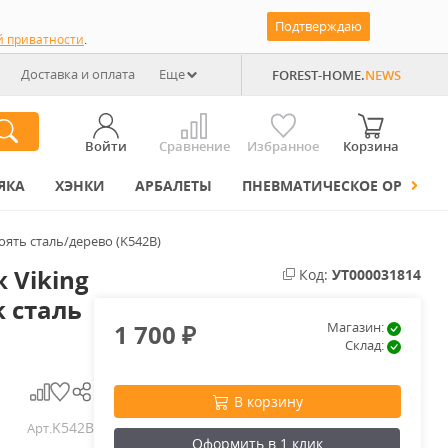
Подтверждаю
й приватности
.
Доставка и оплата
Еще
FOREST-HOME.
NEWS
Войти
Сравнение
Избранное
Корзина
ЯКА
ХЭНКИ
АРБАЛЕТЫ
ПНЕВМАТИЧЕСКОЕ ОРУЖИЕ
оять сталь/дерево (K542B)
 Viking
Код:
УТ000031814
k сталь
1 700
Магазин:
₽
Склад:
В корзину
K542B
Арт.
Оформить в 1 клик