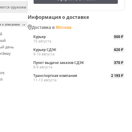
ляется оружием
Информация о доставке
→
и к описанию
Доставка в
Москва
ой
Курьер
500
₽
ный
10 августа
ый день
Курьер СДЭК
620
₽
ordway
9-10 августа
Пункт выдачи заказов СДЭК
370
₽
8-9 августа
int
Транспортная компания
2 193
₽
sh
11-13 августа