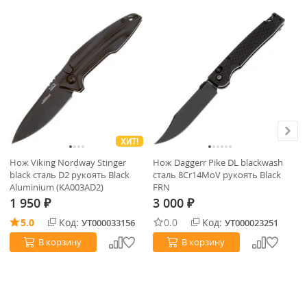
ХИТ!
Нож Viking Nordway Stinger
Нож Daggerr Pike DL blackwash
Но
black сталь D2 рукоять Black
сталь 8Cr14MoV рукоять Black
ст
Aluminium (KA003AD2)
FRN
El
1 950
3 000
6
₽
₽
5.0
Код:
0.0
Код:
УТ000033156
УТ000023251
В корзину
В корзину