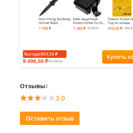
Нож Viking Nordway
Кейс защитный
Плакат Forest-
Hornet Black ...
Forest-Home Fix Fo...
Гид по ножам ..
8 200
490
1 700
7 380
416,50
₽
₽
₽
₽
₽
Выгода:
893,50
₽
Купить к
9 496,50
10 390
₽
₽
Отзывы
2
3.0
Оставить отзыв