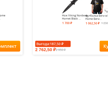
Home
Нож Viking Nordway
Футболка Беги в 
.
Hornet Black ...
Home Беги...
1 700
1 25
1 062,50
₽
₽
- 15%
Выгода:
187,50
₽
омплект
К
2 762,50
2 950
₽
Футболка Forest-
₽
Redes...
1 900
1
1 615
₽
₽