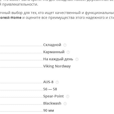
й привлекательности.
личный выбор для тех, кто ищет качественный и функциональны
Forest-Home
и оцените все преимущества этого надежного и ст
Складной
?
Карманный
?
На каждый день
?
Viking Nordway
AUS-8
?
56 — 58
Spear-Point
?
Blackwash
?
90 мм