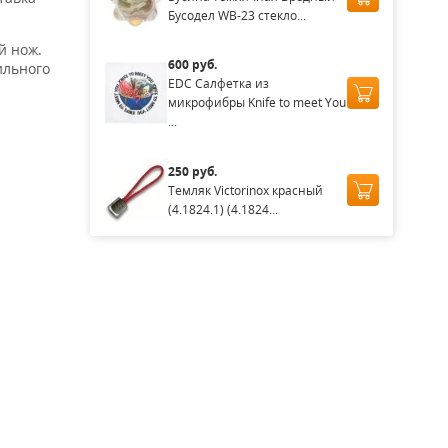
Бусодел WB-23 стекло...
й нож.
600 руб.
ильного
EDC Салфетка из
микрофибры Knife to meet You
...
250 руб.
Темляк Victorinox красный
(4.1824.1) (4.1824...