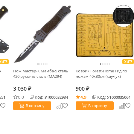
ХИТ!
ХИТ!
o
Нож Мастер-К Мамба-5 сталь
Коврик Forest-Home Гид по
420 рукоять сталь (MA294)
ножам 40х30см (каучук)
3 030
900
₽
₽
0.0
Код:
4.9
Код:
551
УТ000032934
УТ000035064
В корзину
В корзину