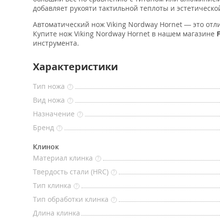
добавляет рукояти тактильной теплоты и эстетическо
Автоматический нож Viking Nordway Hornet — это от
Купите нож Viking Nordway Hornet в нашем магазине
инструмента.
Характеристики
Тип ножа
?
Вид ножа
?
Назначение
?
Бренд
?
Клинок
Материал клинка
?
Твердость стали (HRC)
?
Тип клинка
?
Тип обработки клинка
?
Длина клинка