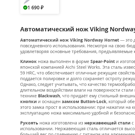
1 690
₽
Автоматический нож Viking Nordwa
Автоматический нож Viking Nordway Hornet
— это 
повседневного использования. Несмотря на свою бюд
удовлетворяя основные требования, предъявляемые 
Клинок
ножа выполнен в форме
Spear-Point
и изгото
японской компанией Aichi Steel Works. Эта сталь изв
59 HRC, что обеспечивает отличные режущие свойства
поддается полировке и долго сохраняет остроту реж
Однако, следует учитывать, что качество термообраб
длительном воздействии влаги на поверхности стали 
технике
Blackwash
, что придаёт ему стильный внешн
кнопки
и оснащен
замком Button-Lock
, который об
этого замка прост в использовании: при нажатии на к
эксплуатацию ножа максимально удобной и безопасно
Рукоять
ножа изготовлена из
нержавеющей стали
с
использовании. Нержавеющая сталь отличается высо
больший вес по сравнению с титаном или алюминием,