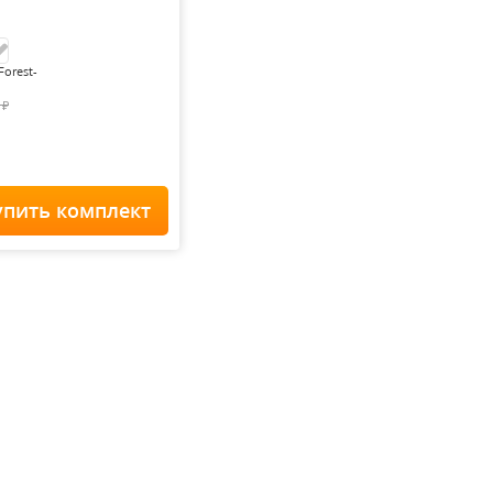
Forest-
0
₽
упить комплект
Home Staff
 900
₽