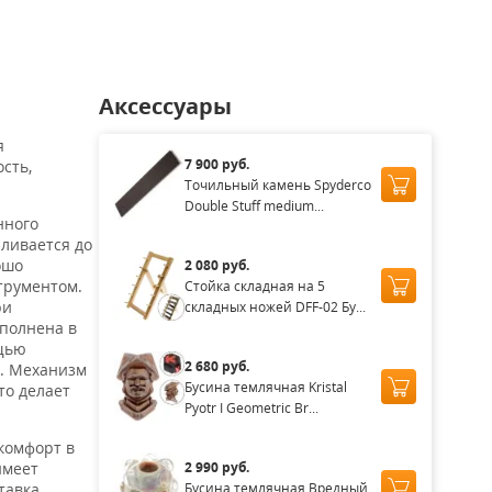
Аксессуары
я
7 900 руб.
сть,
Точильный камень Spyderco
Double Stuff medium...
нного
аливается до
ошо
2 080 руб.
трументом.
Стойка складная на 5
ри
складных ножей DFF-02 Бу...
ыполнена в
ощью
2 680 руб.
и. Механизм
Бусина темлячная Kristal
то делает
Pyotr I Geometric Br...
комфорт в
2 990 руб.
имеет
Бусина темлячная Вредный
тавка