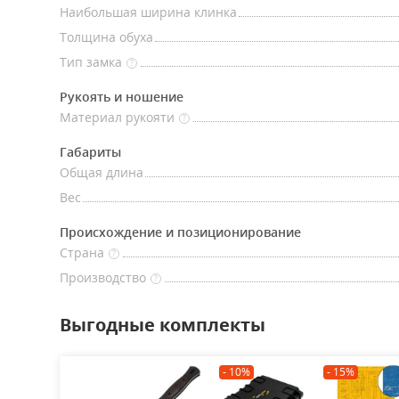
Наибольшая ширина клинка
Толщина обуха
Тип замка
?
Рукоять и ношение
Материал рукояти
?
Габариты
Общая длина
Вес
Происхождение и позиционирование
Страна
?
Производство
?
Выгодные комплекты
- 10%
- 15%