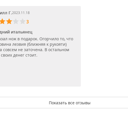
илл Г.
2023.11.18
3
дний итальянец
азал нож в подарок. Огорчило то, что
овина лезвия (ближняя к рукояти)
а совсем не заточена. В остальном
 своих денег стоит.
Показать все отзывы