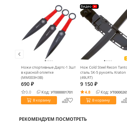
Видео
сталь 420
Ножи спортивные Дартс-1 3шт
Нож Cold Steel Recon Tant
)
в красной оплетке
сталь SK-5 рукоять Kraton
(MM003H3B)
(49LRT)
690
9 150
₽
₽
0.0
Код:
4.8
Код:
0019834
УТ000001701
УТ000026
В корзину
В корзину
РЕКОМЕНДУЕМ ПОСМОТРЕТЬ