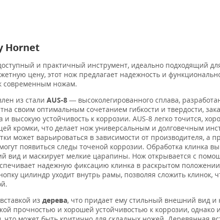
y Hornet
доступный и практичный инструмент, идеально подходящий дл
жетную цену, этот нож предлагает надежность и функционально
к современным ножам.
влен из стали
AUS-8
— высоколегированного сплава, разработа
естна своим оптимальным сочетанием гибкости и твердости, зак
 и высокую устойчивость к коррозии. AUS-8 легко точится, хор
ущей кромки, что делает нож универсальным и долговечным инс
отки может варьироваться в зависимости от производителя, а п
могут появиться следы точеной коррозии. Обработка клинка в
ий вид и маскирует мелкие царапины. Нож открывается с пом
еспечивает надежную фиксацию клинка в раскрытом положени
нопку цилиндр уходит внутрь рамы, позволяя сложить клинок, ч
й.
 вставкой из
дерева
, что придает ему стильный внешний вид и 
кой прочностью и хорошей устойчивостью к коррозии, однако 
 что может быть критично для складных ножей. Деревянная вс