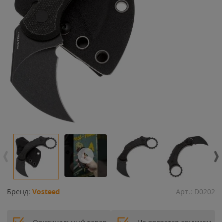
Бренд:
Vosteed
Арт.:
D0202