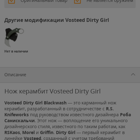
Оригинальный товар
Не является оружием
Другие модификации Vosteed Dirty Girl
Нет в наличии
Описание
Нож керамбит Vosteed Dirty Girl
Vosteed Dirty Girl Blackwash
— это карманный нож
керамбит, разработанный в сотрудничестве с
R.S.
Knifeworks
под руководством известного дизайнера
Роба
Санискальчи
. Этот нож — воплощение его уникального
дизайнерского стиля, известного по таким работам, как
RSKaos
,
Morel
и
Griffin
.
Dirty Girl
— первый керамбит в
линейке
Vosteed
, созданный с учетом требований