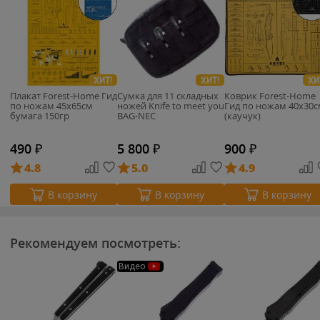
ХИТ!
ХИТ!
ХИ
Плакат Forest-Home Гид
Сумка для 11 складных
Коврик Forest-Home
по ножам 45х65см
ножей Knife to meet you
Гид по ножам 40х30с
бумага 150гр
BAG-NEC
(каучук)
490
₽
5 800
₽
900
₽
4.8
5.0
4.9
В корзину
В корзину
В корзину
Рекомендуем посмотреть:
Видео