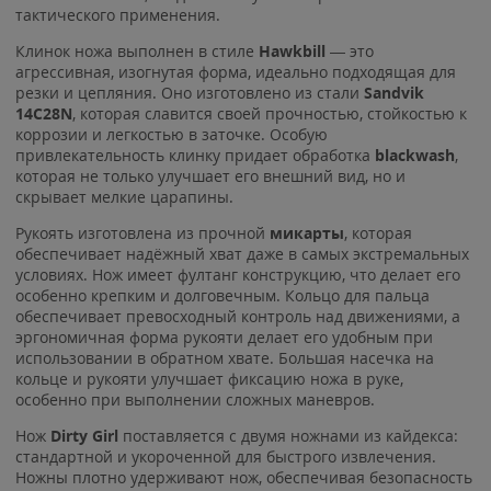
тактического применения.
Клинок ножа выполнен в стиле
Hawkbill
— это
агрессивная, изогнутая форма, идеально подходящая для
резки и цепляния. Оно изготовлено из стали
Sandvik
14C28N
, которая славится своей прочностью, стойкостью к
коррозии и легкостью в заточке. Особую
привлекательность клинку придает обработка
blackwash
,
которая не только улучшает его внешний вид, но и
скрывает мелкие царапины.
Рукоять изготовлена из прочной
микарты
, которая
обеспечивает надёжный хват даже в самых экстремальных
условиях. Нож имеет фултанг конструкцию, что делает его
особенно крепким и долговечным. Кольцо для пальца
обеспечивает превосходный контроль над движениями, а
эргономичная форма рукояти делает его удобным при
использовании в обратном хвате. Большая насечка на
кольце и рукояти улучшает фиксацию ножа в руке,
особенно при выполнении сложных маневров.
Нож
Dirty Girl
поставляется с двумя ножнами из кайдекса:
стандартной и укороченной для быстрого извлечения.
Ножны плотно удерживают нож, обеспечивая безопасность