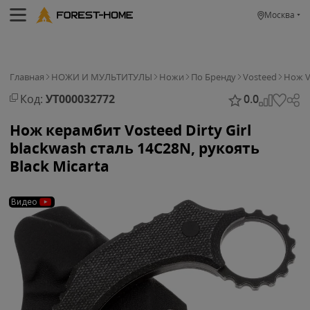
Москва
Главная
НОЖИ И МУЛЬТИТУЛЫ
Ножи
По Бренду
Vosteed
Нож Vo
Код:
УТ000032772
0.0
Нож керамбит Vosteed Dirty Girl
blackwash сталь 14C28N, рукоять
Black Micarta
Видео