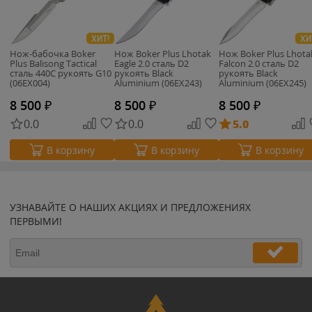
ХИТ!
ХИ
Нож-бабочка Boker
Нож Boker Plus Lhotak
Нож Boker Plus Lhota
Plus Balisong Tactical
Eagle 2.0 сталь D2
Falcon 2.0 сталь D2
сталь 440C рукоять G10
рукоять Black
рукоять Black
(06EX004)
Aluminium (06EX243)
Aluminium (06EX245)
8 500
₽
8 500
₽
8 500
₽
0.0
0.0
5.0
В корзину
В корзину
В корзину
УЗНАВАЙТЕ О НАШИХ АКЦИЯХ И ПРЕДЛОЖЕНИЯХ
ПЕРВЫМИ!