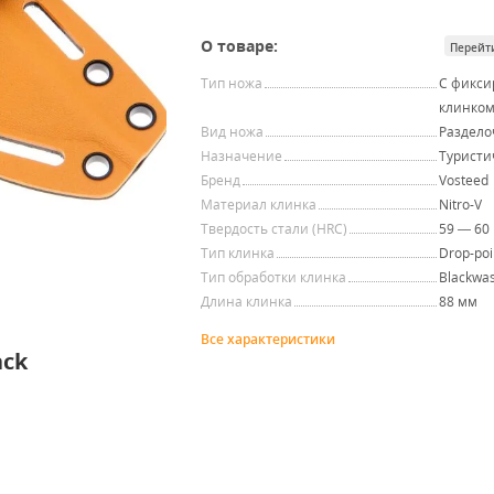
О товаре:
Перейт
Тип ножа
С фикс
клинко
Вид ножа
Раздел
Назначение
Туристи
Бренд
Vosteed
Материал клинка
Nitro-V
Твердость стали (HRC)
59 — 60
Тип клинка
Drop-poi
Тип обработки клинка
Blackwa
Длина клинка
88 мм
Все характеристики
ack