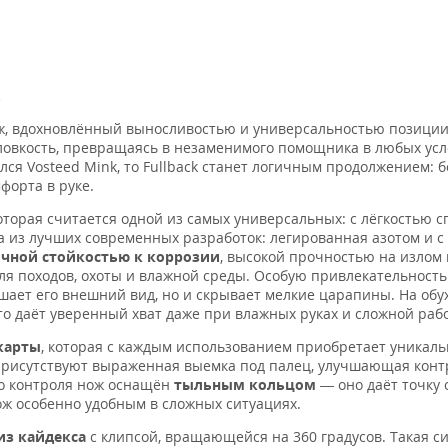
, вдохновлённый выносливостью и универсальностью позиции
 ловкость, превращаясь в незаменимого помощника в любых усл
лся Vosteed Mink, то Fullback станет логичным продолжением: 
форта в руке.
которая считается одной из самых универсальных: с лёгкостью с
 из лучших современных разработок: легированная азотом и с
чной стойкостью к коррозии
, высокой прочностью на излом
ля походов, охоты и влажной среды. Особую привлекательность
чшает его внешний вид, но и скрывает мелкие царапины. На обу
что даёт уверенный хват даже при влажных руках и сложной рабо
карты
, которая с каждым использованием приобретает уникаль
присутствуют выраженная выемка под палец, улучшающая конт
го контроля нож оснащён
тыльным кольцом
— оно даёт точку
ож особенно удобным в сложных ситуациях.
из кайдекса
с клипсой, вращающейся на 360 градусов. Такая с