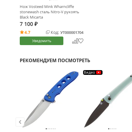
Нож Vosteed Mink Wharncliffe
stonewash сталь Nitro-V рукоять
Black Micarta
7 100
₽
4.7
Код:
УТ000001704
Уведомить
РЕКОМЕНДУЕМ ПОСМОТРЕТЬ
Видео