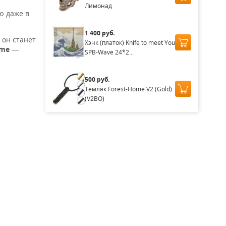
Лимонад
ю даже в
1 400 руб.
 он станет
Хэнк (платок) Knife to meet You
ome
—
SPB-Wave 24*2...
500 руб.
Темляк Forest-Home V2 (Gold)
(V2BO)