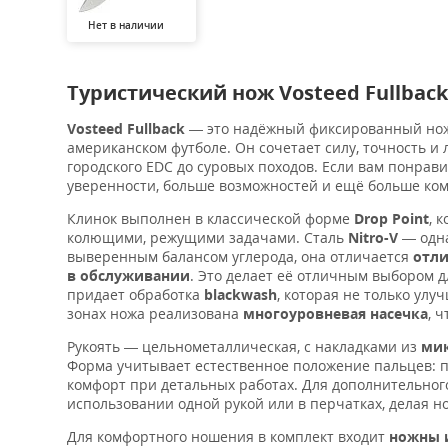
Нет в наличии
Туристический нож Vosteed Fullback
Vosteed Fullback
— это надёжный фиксированный нож
американском футболе. Он сочетает силу, точность и
городского EDC до суровых походов. Если вам понрави
уверенности, больше возможностей и ещё больше ком
Клинок выполнен в классической форме
Drop Point
, 
колющими, режущими задачами. Сталь
Nitro-V
— одна
выверенным балансом углерода, она отличается
отли
в обслуживании
. Это делает её отличным выбором д
придает обработка
blackwash
, которая не только улу
зонах ножа реализована
многоуровневая насечка
, 
Рукоять — цельнометаллическая, с накладками из
ми
Форма учитывает естественное положение пальцев: 
комфорт при детальных работах. Для дополнительно
использовании одной рукой или в перчатках, делая н
Для комфортного ношения в комплект входит
ножны 