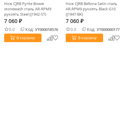
Нож CJRB Pyrite Bowie
Нож CJRB Bellona Satin сталь
Но
stonewash сталь AR-RPM9
AR-RPM9 рукоять Black G10
RP
рукоять Steel (J1942-ST)
(J1947-BK)
BD
7 060
7 060
7
₽
₽
0.0
Код:
0.0
Код:
УТ000018576
УТ000000177
В корзину
В корзину