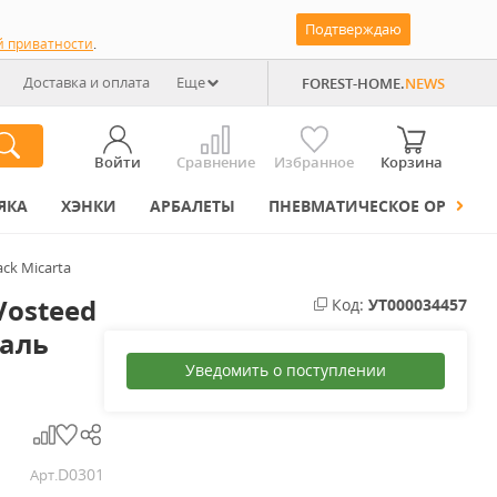
Подтверждаю
й приватности
.
Доставка и оплата
Еще
FOREST-HOME.
NEWS
Войти
Сравнение
Избранное
Корзина
ЯКА
ХЭНКИ
АРБАЛЕТЫ
ПНЕВМАТИЧЕСКОЕ ОРУЖИЕ
ack Micarta
Vosteed
Код:
УТ000034457
таль
Уведомить о поступлении
D0301
Арт.