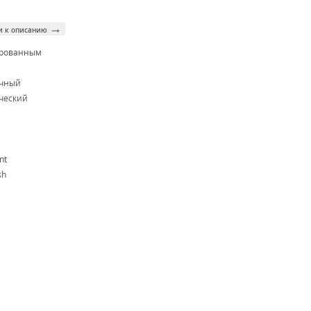
→
и к описанию
ированным
м
очный
ческий
nt
sh