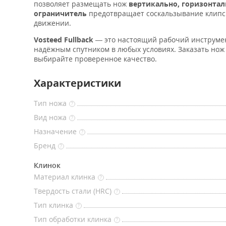
позволяет размещать нож
вертикально, горизонтал
ограничитель
предотвращает соскальзывание клипсы
движении.
Vosteed Fullback
— это настоящий рабочий инструмен
надёжным спутником в любых условиях. Заказать нож 
выбирайте проверенное качество.
Характеристики
Тип ножа
?
Вид ножа
?
Назначение
?
Бренд
?
Клинок
Материал клинка
?
Твердость стали (HRC)
?
Тип клинка
?
Тип обработки клинка
?