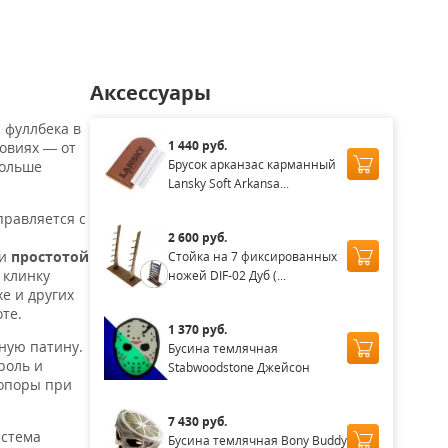
Аксессуары
 фуллбека в
1 440 руб.
овиях — от
Брусок арканзас карманный
больше
Lansky Soft Arkansa...
правляется с
2 600 руб.
 и
простотой
Стойка на 7 фиксированных
 клинку
ножей DIF-02 Дуб (...
хе и других
те.
1 370 руб.
ную патину.
Бусина темлячная
роль и
Stabwoodstone Джейсон
 опоры при
7 430 руб.
истема
Бусина темлячная Bony Buddy