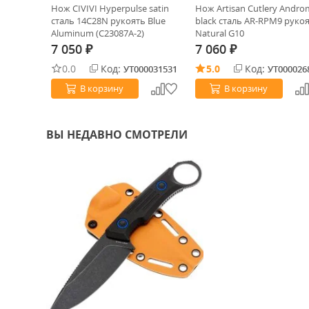
e сталь
Нож CIVIVI Hyperpulse satin
Нож Artisan Cutlery Andr
N (1426)
сталь 14C28N рукоять Blue
black сталь AR-RPM9 руко
Aluminum (C23087A-2)
Natural G10
7 050
7 060
₽
₽
0.0
Код:
5.0
Код:
0028443
УТ000031531
УТ000026
В корзину
В корзину
ВЫ НЕДАВНО СМОТРЕЛИ