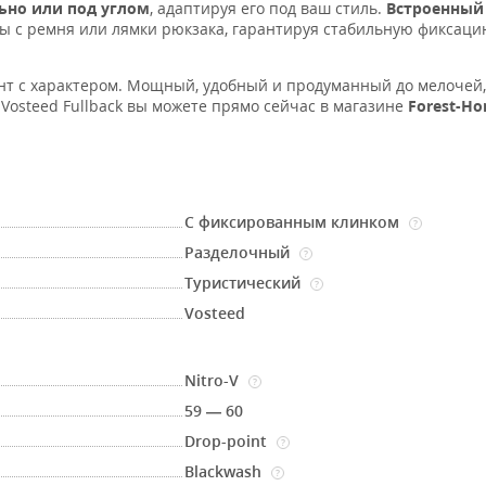
ьно или под углом
, адаптируя его под ваш стиль.
Встроенный
 с ремня или лямки рюкзака, гарантируя стабильную фиксаци
т с характером. Мощный, удобный и продуманный до мелочей,
Vosteed Fullback вы можете прямо сейчас в магазине
Forest-H
С фиксированным клинком
?
Разделочный
?
Туристический
?
Vosteed
Nitro-V
?
59 — 60
Drop-point
?
Blackwash
?