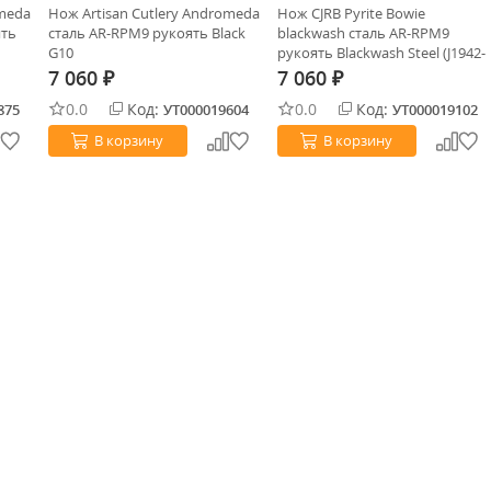
omeda
Нож Artisan Cutlery Andromeda
Нож CJRB Pyrite Bowie
ять
сталь AR-RPM9 рукоять Black
blackwash сталь AR-RPM9
G10
рукоять Blackwash Steel (J1942-
BST)
7 060
7 060
₽
₽
0.0
Код:
0.0
Код:
875
УТ000019604
УТ000019102
В корзину
В корзину