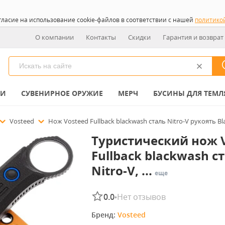
гласие на использование cookie-файлов в соответствии с нашей
политико
О компании
Контакты
Скидки
Гарантия и возврат
КИ
СУВЕНИРНОЕ ОРУЖИЕ
МЕРЧ
БУСИНЫ ДЛЯ ТЕМЛ
Vosteed
Нож Vosteed Fullback blackwash сталь Nitro-V рукоять Bl
Туристический нож 
Fullback blackwash с
Nitro-V, ...
еще
0.0
Нет отзывов
•
Бренд: 
Vosteed