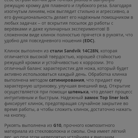
режущую кромку для плавного и глубокого реза. Благодаря
изогнутым линиям, нож выглядит стильно и агрессивно, а
его функциональность делает его надёжным помощником в
любых задачах – от вскрытия посылок до работы с
верёвками и даже кулинарных экспериментов! В
сложенном виде клинок полностью прячется в рукояти, что
удобно для повседневного ношения
(EDC)
.
Клинок выполнен из
стали Sandvik 14C28N
, которая
отличается высокой твёрдостью, хорошей стойкостью
режущей кромки и устойчивостью к коррозии. Это
отличный баланс характеристик для ножа, который будет
активно использоваться каждый день. Обработка клинка
выполнена методом
сатинирования
, что придает ему
характерную штриховку, улучшая внешний вид. Открытие
осуществляется при помощи
шпенька
, что делает процесс
интуитивным и быстрым. Надежный
замок Top liner lock
фиксирует клинок, предотвращая случайное закрытие во
время работы, а чтобы сложить клинок, достаточно нажать
на кнопку.
Рукоять выполнена из
G10
, прочного композитного
материала из стекловолокна и смолы. Она имеет лёгкий
вес, но при этом невероятно устойчива к внешним