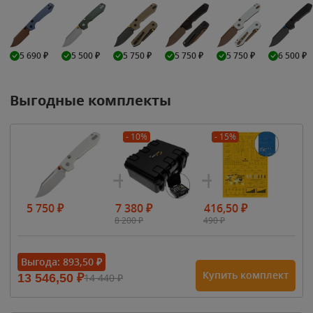
5 690
₽
5 500
₽
5 750
₽
5 750
₽
5 750
₽
6 500
₽
Выгодные комплекты
- 10%
- 15%
5 750
₽
7 380
₽
416,50
₽
8 200
₽
490
₽
Выгода:
893,50
₽
Купить комплект
13 546,50
₽
14 440
₽