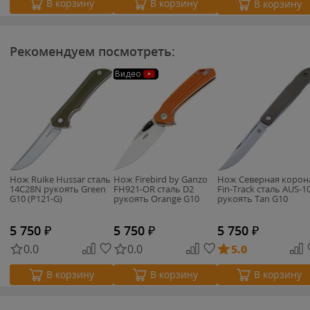
В корзину
В корзину
В корзину
Рекомендуем посмотреть:
Видео
Нож Ruike Hussar сталь
Нож Firebird by Ganzo
Нож Северная корон
14C28N рукоять Green
FH921-OR cталь D2
Fin-Track сталь AUS-1
G10 (P121-G)
рукоять Orange G10
рукоять Tan G10
5 750
₽
5 750
₽
5 750
₽
0.0
0.0
5.0
В корзину
В корзину
В корзину