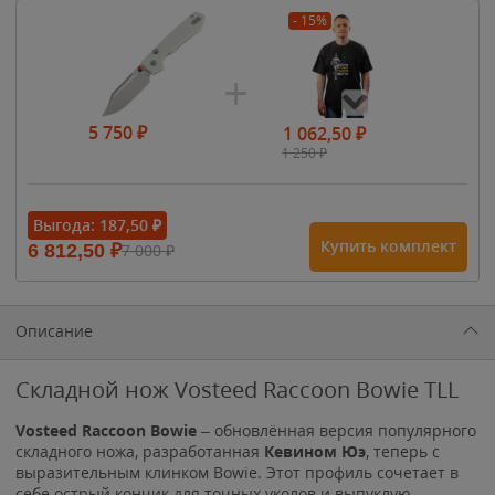
- 15%
5 750
₽
1 062,50
₽
1 250
₽
- 15%
Выгода:
187,50
₽
Купить комплект
6 812,50
₽
7 000
₽
1 615
₽
1 900
₽
1 900
₽
Описание
Складной нож Vosteed Raccoon Bowie TLL
Vosteed Raccoon Bowie
– обновлённая версия популярного
складного ножа, разработанная
Кевином Юэ
, теперь с
выразительным клинком Bowie. Этот профиль сочетает в
себе острый кончик для точных уколов и выпуклую