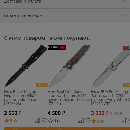
Доставка и оплата
Гарантия и возврат
С этим товаром также покупают:
Видео
-1
ХИТ!
ХИ
Нож Boker Magnum
Нож Real Steel Sacra
Нож SRM Rubik Large
Neptis сталь 440A
stonewash сталь K110
Satin сталь 14C28N
рукоять Aluminium
рукоять Natural Micarta
рукоять Ivory White 
(06EX408)
(7711N)
(7228B-GT2)
2 550
₽
4 500
₽
3 600
₽
4 190
₽
5.0
0.0
5.0