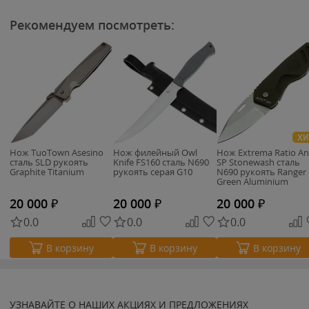
Рекомендуем посмотреть:
ХИ
Нож TuoTown Asesino
Нож филейный Owl
Нож Extrema Ratio An
сталь SLD рукоять
Knife FS160 сталь N690
SP Stonewash сталь
Graphite Titanium
рукоять серая G10
N690 рукоять Ranger
Green Aluminium
20 000
₽
20 000
₽
20 000
₽
0.0
0.0
0.0
В корзину
В корзину
В корзину
УЗНАВАЙТЕ О НАШИХ АКЦИЯХ И ПРЕДЛОЖЕНИЯХ