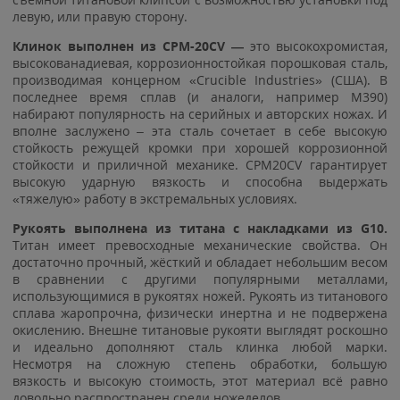
левую, или правую сторону.
Клинок выполнен из CPM-20CV —
это высокохромистая,
высокованадиевая, коррозионностойкая порошковая сталь,
производимая концерном «Crucible Industries» (США). В
последнее время сплав (и аналоги, например M390)
набирают популярность на серийных и авторских ножах. И
вполне заслужено – эта сталь сочетает в себе высокую
стойкость режущей кромки при хорошей коррозионной
стойкости и приличной механике. CPM20CV гарантирует
высокую ударную вязкость и способна выдержать
«тяжелую» работу в экстремальных условиях.
Рукоять выполнена из титана с накладками из G10.
Титан имеет превосходные механические свойства. Он
достаточно прочный, жёсткий и обладает небольшим весом
в сравнении с другими популярными металлами,
использующимися в рукоятях ножей. Рукоять из титанового
сплава жаропрочна, физически инертна и не подвержена
окислению. Внешне титановые рукояти выглядят роскошно
и идеально дополняют сталь клинка любой марки.
Несмотря на сложную степень обработки, большую
вязкость и высокую стоимость, этот материал всё равно
довольно распространен среди ножеделов.