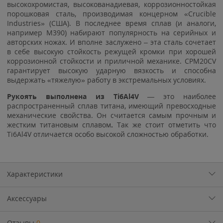
высокохромистая, высокованадиевая, коррозионностойкая
порошковая сталь, производимая концерном «Crucible
Industries» (США). В последнее время сплав (и аналоги,
например M390) набирают популярность на серийных и
авторских ножах. И вполне заслужено – эта сталь сочетает
в себе высокую стойкость режущей кромки при хорошей
коррозионной стойкости и приличной механике. CPM20CV
гарантирует высокую ударную вязкость и способна
выдержать «тяжелую» работу в экстремальных условиях.
Рукоять выполнена из
Ti6Al4V
— это наиболее
распространенный сплав титана, имеющий превосходные
механические свойства. Он считается самым прочным и
жестким титановым сплавом
.
Так же стоит отметить что
Ti6Al4V отличается особо высокой сложностью обработки.
Характеристики
Аксессуары
Отзывы
0