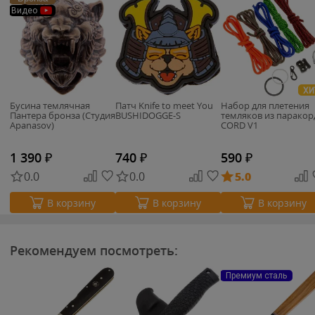
Видео
ХИ
Бусина темлячная
Патч Knife to meet You
Набор для плетения
Пантера бронза (Студия
BUSHIDOGGE-S
темляков из паракор
Apanasov)
CORD V1
1 390
₽
740
₽
590
₽
0.0
0.0
5.0
В корзину
В корзину
В корзину
Рекомендуем посмотреть:
Премиум сталь