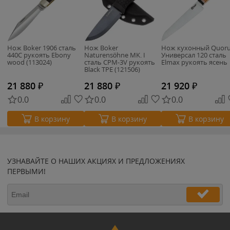
Нож Boker 1906 сталь
Нож Boker
Нож кухонный Quor
440C рукоять Ebony
Naturensöhne MK. I
Универсал 120 сталь
wood (113024)
сталь CPM-3V рукоять
Elmax рукоять ясень
Black TPE (121506)
21 880
₽
21 880
₽
21 920
₽
0.0
0.0
0.0
В корзину
В корзину
В корзину
УЗНАВАЙТЕ О НАШИХ АКЦИЯХ И ПРЕДЛОЖЕНИЯХ
ПЕРВЫМИ!