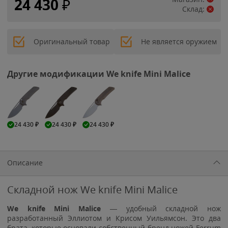
24 430
₽
Склад:
Оригинальный товар
Не является оружием
Другие модификации We knife Mini Malice
24 430
₽
24 430
₽
24 430
₽
Описание
Складной нож We knife Mini Malice
We knife Mini Malice
— удобный складной нож
разработанный Эллиотом и Крисом Уильямсон. Это два
брата, которые основали собственный бренд ножей Ferrum