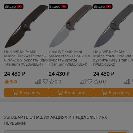
Видео
Видео
Видео
Нож WE Knife Mini
Нож WE Knife Mini
Нож WE Knife Mini
Malice Blackwash сталь
Malice сталь CPM-20CV
Malice сталь CPM-20C
CPM-20CV рукоять Black
рукоять Bronze
рукоять Gray Titaniu
Titanium (WE054BL-1)
Titanium (WE054BL-4)
(WE054BL-2)
24 430
₽
24 430
₽
24 430
₽
5.0
0.0
0.0
В корзину
В корзину
В корзину
УЗНАВАЙТЕ О НАШИХ АКЦИЯХ И ПРЕДЛОЖЕНИЯХ
ПЕРВЫМИ!