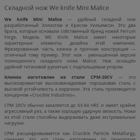
Складной нож We knife Mini Malice
We knife Mini Malice
— удобный складной нож
разработанный Эллиотом и Крисом Уильямсон. Это два
брата, которые основали собственный бренд ножей Ferrum
Forge. Модель WE Knife Malice имеет некоторые
характерные элементы дизайна этой компании.
Фрезерованная часть клинка и прочная конструкция —
отличный тому пример. Этот нож - уменьшенная версия
полноценного складного ножа Malice. Нож оснащён
удобной титановой рукоятью с подпальцевым упором.
Клинок изготовлен из стали CPM-20CV
— это
высокохромистая высокованадиевая порошковая сталь с
высокой устойчивость к коррозии. Эта сталь производится
концерном «Crucible Industries».
CPM 20CV обычно закаляется до 63-64 HRC и имеет крайне
агрессивный рез, а также хорошую ударную вязкость. Ножи
из этой стали способны выдерживать даже экстремальные
нагрузки.
СРМ расшифровывается как Crucible Particle Metallurgy,
означает это что сталь изготовлена по технологии