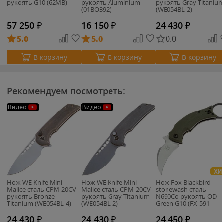
рукоять G10 (62MB)
рукоять Aluminium
рукоять Gray Titaniu
(01BO392)
(WE054BL-2)
57 250
₽
16 150
₽
24 430
₽
5.0
5.0
0.0
В корзину
В корзину
В корзину
Рекомендуем посмотреть:
Видео
Видео
ХИ
Нож WE Knife Mini
Нож WE Knife Mini
Нож Fox Blackbird
Malice сталь CPM-20CV
Malice сталь CPM-20CV
stonewash сталь
рукоять Bronze
рукоять Gray Titanium
N690Co рукоять OD
Titanium (WE054BL-4)
(WE054BL-2)
Green G10 (FX-591
ODSW)
24 430
₽
24 430
₽
24 450
₽