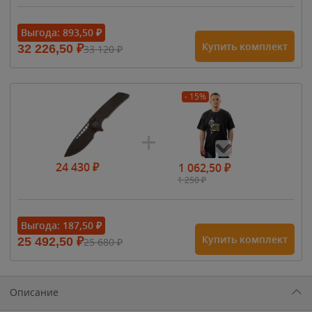
Выгода:
893,50
₽
Купить комплект
32 226,50
₽
33 120
₽
- 15%
24 430
₽
1 062,50
₽
1 250
₽
- 15%
Выгода:
187,50
₽
Купить комплект
25 492,50
₽
25 680
₽
1 615
₽
1 900
₽
1 900
₽
Описание