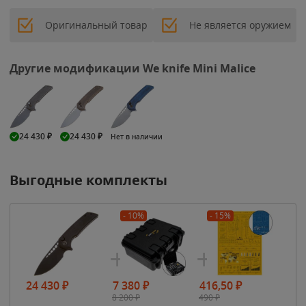
Оригинальный товар
Не является оружием
Другие модификации We knife Mini Malice
24 430
₽
24 430
₽
Нет в наличии
Выгодные комплекты
- 10%
- 15%
24 430
₽
7 380
₽
416,50
₽
8 200
₽
490
₽